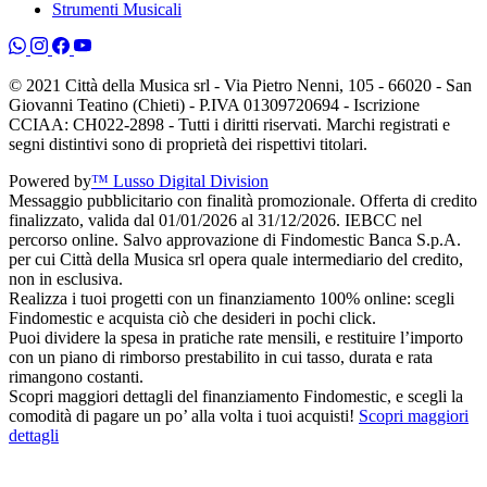
Strumenti Musicali
© 2021 Città della Musica srl - Via Pietro Nenni, 105 - 66020 - San
Giovanni Teatino (Chieti) - P.IVA 01309720694 - Iscrizione
CCIAA: CH022-2898 - Tutti i diritti riservati. Marchi registrati e
segni distintivi sono di proprietà dei rispettivi titolari.
Powered by
™ Lusso Digital Division
Messaggio pubblicitario con finalità promozionale. Offerta di credito
finalizzato, valida dal 01/01/2026 al 31/12/2026. IEBCC nel
percorso online. Salvo approvazione di Findomestic Banca S.p.A.
per cui Città della Musica srl opera quale intermediario del credito,
non in esclusiva.
Realizza i tuoi progetti con un finanziamento 100% online: scegli
Findomestic e acquista ciò che desideri in pochi click.
Puoi dividere la spesa in pratiche rate mensili, e restituire l’importo
con un piano di rimborso prestabilito in cui tasso, durata e rata
rimangono costanti.
Scopri maggiori dettagli del finanziamento Findomestic, e scegli la
comodità di pagare un po’ alla volta i tuoi acquisti!
Scopri maggiori
dettagli