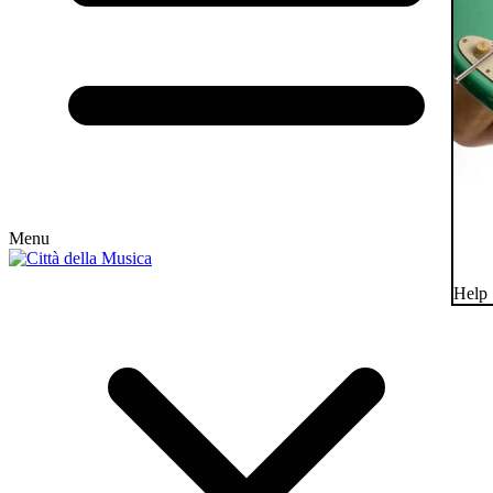
Menu
Help