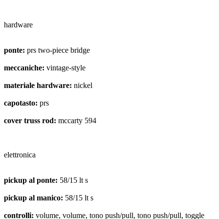
hardware
ponte:
prs two-piece bridge
meccaniche:
vintage-style
materiale hardware:
nickel
capotasto:
prs
cover truss rod:
mccarty 594
elettronica
pickup al ponte:
58/15 lt s
pickup al manico:
58/15 lt s
controlli:
volume, volume, tono push/pull, tono push/pull, toggle