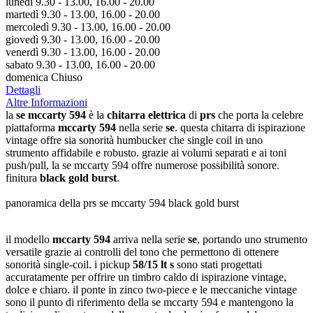
lunedì 9.30 - 13.00, 16.00 - 20.00
martedì 9.30 - 13.00, 16.00 - 20.00
mercoledì 9.30 - 13.00, 16.00 - 20.00
giovedì 9.30 - 13.00, 16.00 - 20.00
venerdì 9.30 - 13.00, 16.00 - 20.00
sabato 9.30 - 13.00, 16.00 - 20.00
domenica Chiuso
Dettagli
Altre Informazioni
la
se mccarty 594
è la
chitarra elettrica
di
prs
che porta la celebre
piattaforma
mccarty 594
nella serie
se
. questa chitarra di ispirazione
vintage offre sia sonorità humbucker che single coil in uno
strumento affidabile e robusto. grazie ai volumi separati e ai toni
push/pull, la se mccarty 594 offre numerose possibilità sonore.
finitura
black gold burst
.
panoramica della prs se mccarty 594 black gold burst
il modello
mccarty 594
arriva nella serie
se
, portando uno strumento
versatile grazie ai controlli del tono che permettono di ottenere
sonorità single-coil. i pickup
58/15 lt s
sono stati progettati
accuratamente per offrire un timbro caldo di ispirazione vintage,
dolce e chiaro. il ponte in zinco two-piece e le meccaniche vintage
sono il punto di riferimento della se mccarty 594 e mantengono la