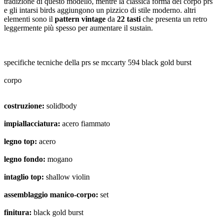
tradizione di questo modello, mentre la classica forma del corpo prs
e gli intarsi birds aggiungono un pizzico di stile moderno. altri
elementi sono il
pattern vintage
da
22 tasti
che presenta un retro
leggermente più spesso per aumentare il sustain.
specifiche tecniche della prs se mccarty 594 black gold burst
corpo
costruzione:
solidbody
impiallacciatura:
acero fiammato
legno top:
acero
legno fondo:
mogano
intaglio top:
shallow violin
assemblaggio manico-corpo:
set
finitura:
black gold burst