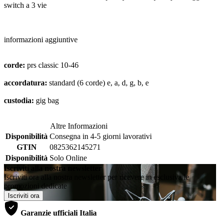
switch a 3 vie
informazioni aggiuntive
corde:
prs classic 10-46
accordatura:
standard (6 corde) e, a, d, g, b, e
custodia:
gig bag
Altre Informazioni
Disponibilità
Consegna in 4-5 giorni lavorativi
GTIN
0825362145271
Disponibilità
Solo Online
Iscriviti alla nostra newsletter
Iscriviti ora alla nostra newsletter per ricevere in esclusiva le
promozioni dedicate
Iscriviti ora
Garanzie ufficiali Italia