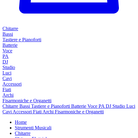
Chitarre
Bassi
Tastiere e Pianoforti
Batterie
Voce
PA
DJ
Studio
Luci
Cavi
Accessori
Fiati
Archi
Fisarmoniche e Organetti
Chitarre
Bassi
Tastiere e Pianoforti
Batterie
Voce
PA
DJ
Studio
Luci
Cavi
Accessori
Fiati
Archi
Fisarmoniche e Organetti
Home
Strumenti Musicali
Chitarre