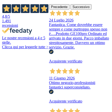
Precedente
Successivo
4,8
/5
24 Luglio 2026
1.491
Fantastica. Come dovrebbe essere
recensioni
sempre e come purtroppo spesso non
è….Prodotto GE100pro Ordinato ed
Le nostre recensioni a 4 e 5
arrivato in due giorni. Pacco imballato
stelle.
strepitosamente. Davvero un ottimo
Clicca qui per leggerle tutte >
servizio. Grazie.
Acquirente verificato
11 Giugno 2026
Ottimo negozio,professionisti
fantastici superconsigliato.
Acquirente verificato