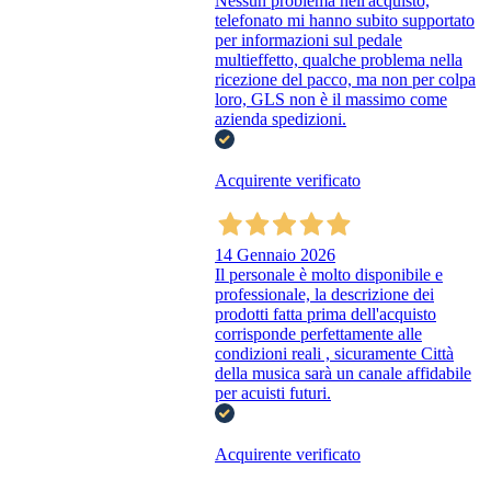
Nessun problema nell'acquisto,
telefonato mi hanno subito supportato
per informazioni sul pedale
multieffetto, qualche problema nella
ricezione del pacco, ma non per colpa
loro, GLS non è il massimo come
azienda spedizioni.
Acquirente verificato
14 Gennaio 2026
Il personale è molto disponibile e
professionale, la descrizione dei
prodotti fatta prima dell'acquisto
corrisponde perfettamente alle
condizioni reali , sicuramente Città
della musica sarà un canale affidabile
per acuisti futuri.
Acquirente verificato