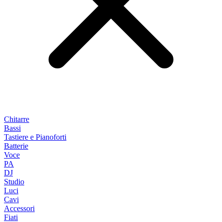
Chitarre
Bassi
Tastiere e Pianoforti
Batterie
Voce
PA
DJ
Studio
Luci
Cavi
Accessori
Fiati