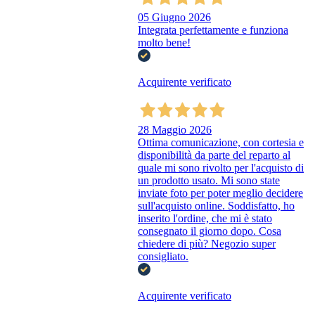
05 Giugno 2026
Integrata perfettamente e funziona
molto bene!
Acquirente verificato
28 Maggio 2026
Ottima comunicazione, con cortesia e
disponibilità da parte del reparto al
quale mi sono rivolto per l'acquisto di
un prodotto usato. Mi sono state
inviate foto per poter meglio decidere
sull'acquisto online. Soddisfatto, ho
inserito l'ordine, che mi è stato
consegnato il giorno dopo. Cosa
chiedere di più? Negozio super
consigliato.
Acquirente verificato