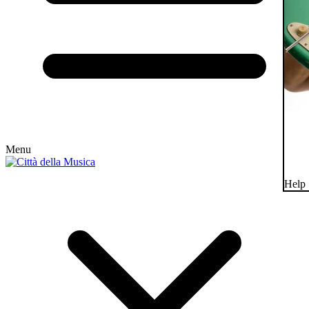
Menu
Help