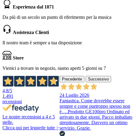
Esperienza dal 1871
Da più di un secolo un punto di riferimento per la musica
Assistenza Clienti
Il nostro team è sempre a tua disposizione
Store
Vienici a trovare in negozio, siamo aperti 5 giorni su 7
Precedente
Successivo
4,8
/5
24 Luglio 2026
1.491
Fantastica. Come dovrebbe essere
recensioni
sempre e come purtroppo spesso non
è….Prodotto GE100pro Ordinato ed
Le nostre recensioni a 4 e 5
arrivato in due giorni. Pacco imballato
stelle.
strepitosamente. Davvero un ottimo
Clicca qui per leggerle tutte >
servizio. Grazie.