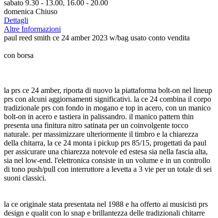
sabato 9.30 - 13.00, 16.00 - 20.00
domenica Chiuso
Dettagli
Altre Informazioni
paul reed smith ce 24 amber 2023 w/bag usato conto vendita
con borsa
la prs ce 24 amber, riporta di nuovo la piattaforma bolt-on nel lineup
prs con alcuni aggiornamenti significativi. la ce 24 combina il corpo
tradizionale prs con fondo in mogano e top in acero, con un manico
bolt-on in acero e tastiera in palissandro. il manico pattern thin
presenta una finitura nitro satinata per un coinvolgente tocco
naturale. per massimizzare ulteriormente il timbro e la chiarezza
della chitarra, la ce 24 monta i pickup prs 85/15, progettati da paul
per assicurare una chiarezza notevole ed estesa sia nella fascia alta,
sia nel low-end. l'elettronica consiste in un volume e in un controllo
di tono push/pull con interruttore a levetta a 3 vie per un totale di sei
suoni classici.
la ce originale stata presentata nel 1988 e ha offerto ai musicisti prs
design e qualit con lo snap e brillantezza delle tradizionali chitarre