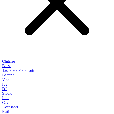
Chitarre
Bassi
Tastiere e Pianoforti
Batterie
Voce
PA
DJ
Studio
Luci
Cavi
Accessori
Fiati