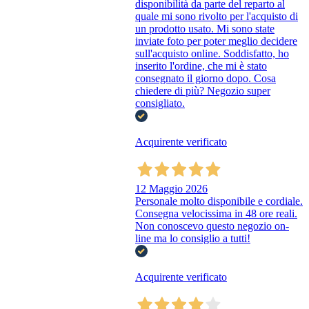
disponibilità da parte del reparto al
quale mi sono rivolto per l'acquisto di
un prodotto usato. Mi sono state
inviate foto per poter meglio decidere
sull'acquisto online. Soddisfatto, ho
inserito l'ordine, che mi è stato
consegnato il giorno dopo. Cosa
chiedere di più? Negozio super
consigliato.
Acquirente verificato
12 Maggio 2026
Personale molto disponibile e cordiale.
Consegna velocissima in 48 ore reali.
Non conoscevo questo negozio on-
line ma lo consiglio a tutti!
Acquirente verificato