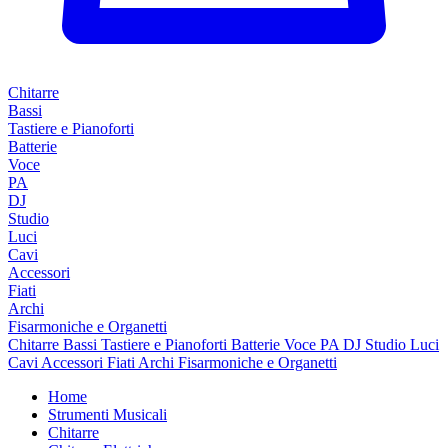
Chitarre
Bassi
Tastiere e Pianoforti
Batterie
Voce
PA
DJ
Studio
Luci
Cavi
Accessori
Fiati
Archi
Fisarmoniche e Organetti
Chitarre
Bassi
Tastiere e Pianoforti
Batterie
Voce
PA
DJ
Studio
Luci
Cavi
Accessori
Fiati
Archi
Fisarmoniche e Organetti
Home
Strumenti Musicali
Chitarre