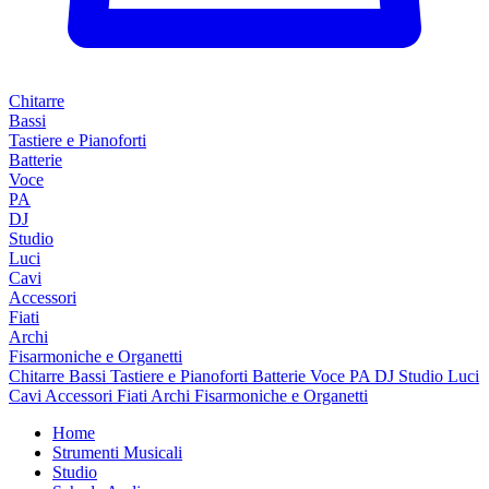
Chitarre
Bassi
Tastiere e Pianoforti
Batterie
Voce
PA
DJ
Studio
Luci
Cavi
Accessori
Fiati
Archi
Fisarmoniche e Organetti
Chitarre
Bassi
Tastiere e Pianoforti
Batterie
Voce
PA
DJ
Studio
Luci
Cavi
Accessori
Fiati
Archi
Fisarmoniche e Organetti
Home
Strumenti Musicali
Studio