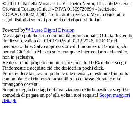
© 2021 Città della Musica srl - Via Pietro Nenni, 105 - 66020 - San
Giovanni Teatino (Chieti) - P.IVA 01309720694 - Iscrizione
CCIAA: CH022-2898 - Tutti i diritti riservati. Marchi registrati e
segni distintivi sono di proprietà dei rispettivi titolari.
Powered by
™ Lusso Digital Division
Messaggio pubblicitario con finalità promozionale. Offerta di credito
finalizzato, valida dal 01/01/2026 al 31/12/2026. IEBCC nel
percorso online. Salvo approvazione di Findomestic Banca S.p.A.
per cui Città della Musica srl opera quale intermediario del credito,
non in esclusiva.
Realizza i tuoi progetti con un finanziamento 100% online: scegli
Findomestic e acquista ciò che desideri in pochi click.
Puoi dividere la spesa in pratiche rate mensili, e restituire l’importo
con un piano di rimborso prestabilito in cui tasso, durata e rata
rimangono costanti.
Scopri maggiori dettagli del finanziamento Findomestic, e scegli la
comodità di pagare un po’ alla volta i tuoi acquisti!
Scopri maggiori
dettagli