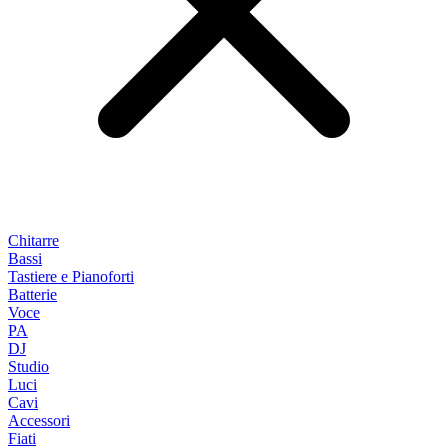
Chitarre
Bassi
Tastiere e Pianoforti
Batterie
Voce
PA
DJ
Studio
Luci
Cavi
Accessori
Fiati