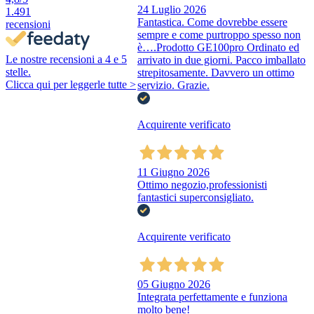
24 Luglio 2026
1.491
Fantastica. Come dovrebbe essere
recensioni
sempre e come purtroppo spesso non
è….Prodotto GE100pro Ordinato ed
Le nostre recensioni a 4 e 5
arrivato in due giorni. Pacco imballato
stelle.
strepitosamente. Davvero un ottimo
Clicca qui per leggerle tutte >
servizio. Grazie.
Acquirente verificato
11 Giugno 2026
Ottimo negozio,professionisti
fantastici superconsigliato.
Acquirente verificato
05 Giugno 2026
Integrata perfettamente e funziona
molto bene!