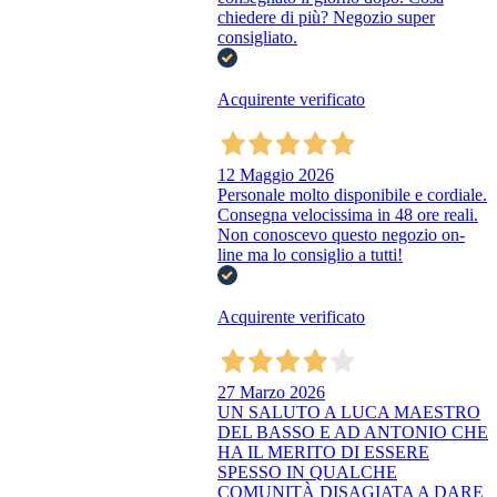
chiedere di più? Negozio super
consigliato.
Acquirente verificato
12 Maggio 2026
Personale molto disponibile e cordiale.
Consegna velocissima in 48 ore reali.
Non conoscevo questo negozio on-
line ma lo consiglio a tutti!
Acquirente verificato
27 Marzo 2026
UN SALUTO A LUCA MAESTRO
DEL BASSO E AD ANTONIO CHE
HA IL MERITO DI ESSERE
SPESSO IN QUALCHE
COMUNITÀ DISAGIATA A DARE