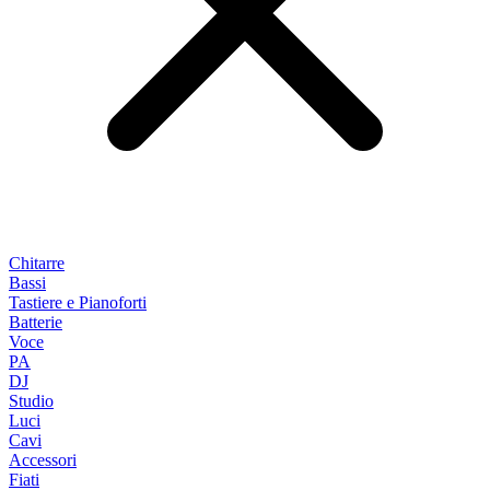
Chitarre
Bassi
Tastiere e Pianoforti
Batterie
Voce
PA
DJ
Studio
Luci
Cavi
Accessori
Fiati