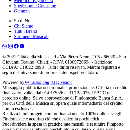
Metodi di Pagamento
Spedizioni e Consegne
Garanzie
Su di Noi
Chi Siamo
Tutti i Brand
Strumenti Musicali
© 2021 Città della Musica srl - Via Pietro Nenni, 105 - 66020 - San
Giovanni Teatino (Chieti) - P.IVA 01309720694 - Iscrizione
CCIAA: CH022-2898 - Tutti i diritti riservati. Marchi registrati e
segni distintivi sono di proprietà dei rispettivi titolari.
Powered by
™ Lusso Digital Division
Messaggio pubblicitario con finalità promozionale. Offerta di credito
finalizzato, valida dal 01/01/2026 al 31/12/2026. IEBCC nel
percorso online. Salvo approvazione di Findomestic Banca S.p.A.
per cui Città della Musica srl opera quale intermediario del credito,
non in esclusiva.
Realizza i tuoi progetti con un finanziamento 100% online: scegli
Findomestic e acquista ciò che desideri in pochi click.
Puoi dividere la spesa in pratiche rate mensili, e restituire l’importo
con un piano di rimborso prestabilito in cui tasso, durata e rata