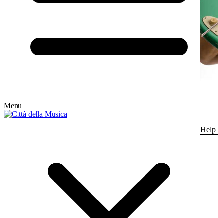
Menu
Help