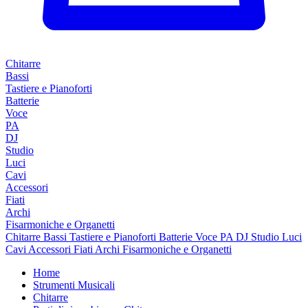
Chitarre
Bassi
Tastiere e Pianoforti
Batterie
Voce
PA
DJ
Studio
Luci
Cavi
Accessori
Fiati
Archi
Fisarmoniche e Organetti
Chitarre
Bassi
Tastiere e Pianoforti
Batterie
Voce
PA
DJ
Studio
Luci
Cavi
Accessori
Fiati
Archi
Fisarmoniche e Organetti
Home
Strumenti Musicali
Chitarre