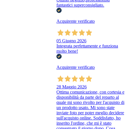
fantastici superconsigliato.
Acquirente verificato
05 Giugno 2026
Integrata perfettamente e funziona
molto bene!
Acquirente verificato
28 Maggio 2026
Ottima comunicazione, con cortesia e
disponibilità da parte del reparto al
quale mi sono rivolto per l'acquisto di
un prodotto usato. Mi sono state
inviate foto per poter meglio decidere
sull'acquisto online. Soddisfatto, ho
inserito l'ordine, che mi è stato
consegnato il giorno dopo. Cosa