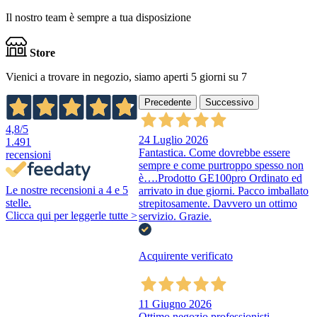
Il nostro team è sempre a tua disposizione
Store
Vienici a trovare in negozio, siamo aperti 5 giorni su 7
Precedente
Successivo
4,8
/5
24 Luglio 2026
1.491
Fantastica. Come dovrebbe essere
recensioni
sempre e come purtroppo spesso non
è….Prodotto GE100pro Ordinato ed
Le nostre recensioni a 4 e 5
arrivato in due giorni. Pacco imballato
stelle.
strepitosamente. Davvero un ottimo
Clicca qui per leggerle tutte >
servizio. Grazie.
Acquirente verificato
11 Giugno 2026
Ottimo negozio,professionisti