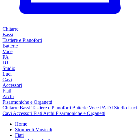
Chitarre
Bassi
Tastiere e Pianoforti
Batterie
Voce
PA
DJ
Studio
Luci
Cavi
Accessori
Fiati
Archi
Fisarmoniche e Organetti
Chitarre
Bassi
Tastiere e Pianoforti
Batterie
Voce
PA
DJ
Studio
Luci
Cavi
Accessori
Fiati
Archi
Fisarmoniche e Organetti
Home
Strumenti Musicali
Fiati