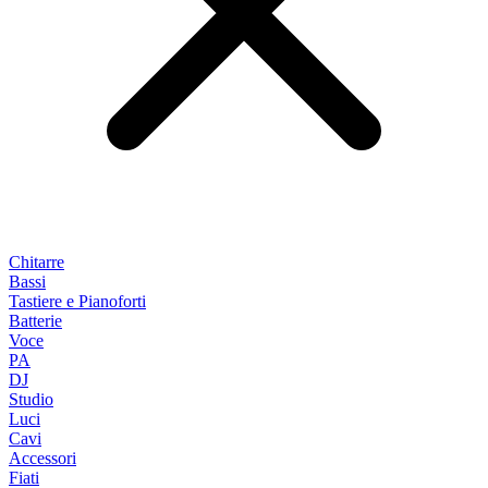
Chitarre
Bassi
Tastiere e Pianoforti
Batterie
Voce
PA
DJ
Studio
Luci
Cavi
Accessori
Fiati