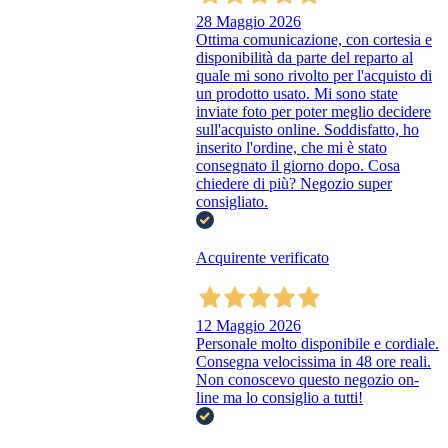
28 Maggio 2026
Ottima comunicazione, con cortesia e
disponibilità da parte del reparto al
quale mi sono rivolto per l'acquisto di
un prodotto usato. Mi sono state
inviate foto per poter meglio decidere
sull'acquisto online. Soddisfatto, ho
inserito l'ordine, che mi è stato
consegnato il giorno dopo. Cosa
chiedere di più? Negozio super
consigliato.
Acquirente verificato
12 Maggio 2026
Personale molto disponibile e cordiale.
Consegna velocissima in 48 ore reali.
Non conoscevo questo negozio on-
line ma lo consiglio a tutti!