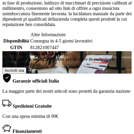
in fase di produzione, lutilizzo di macchinari di precisione calibrati al
millimentro, consentono ad otto link di offrire a ogni musicista
unimboccatura finemente lavorata. la lucidatura manuale da parte dei
dipendenti pi qualificati dellazienda completa questi prodotti la cui
reputazione ben consolidata.
Altre Informazioni
Disponibilità
Consegna in 4-5 giorni lavorativi
GTIN
812821007447
Iscriviti alla nostra newsletter
Iscriviti ora alla nostra newsletter per ricevere in esclusiva le
promozioni dedicate
Iscriviti ora
Garanzie ufficiali Italia
La maggior parte dei nostri articoli sono protetti da garanzia nazione
Spedizioni Gratuite
Con una spesa minima di 99€
Finanziamenti