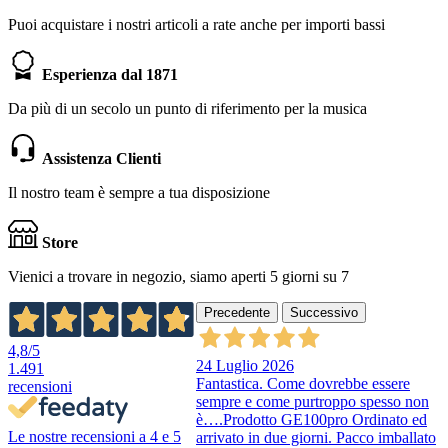
Puoi acquistare i nostri articoli a rate anche per importi bassi
Esperienza dal 1871
Da più di un secolo un punto di riferimento per la musica
Assistenza Clienti
Il nostro team è sempre a tua disposizione
Store
Vienici a trovare in negozio, siamo aperti 5 giorni su 7
Precedente
Successivo
4,8
/5
24 Luglio 2026
1.491
Fantastica. Come dovrebbe essere
recensioni
sempre e come purtroppo spesso non
è….Prodotto GE100pro Ordinato ed
Le nostre recensioni a 4 e 5
arrivato in due giorni. Pacco imballato