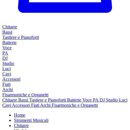
Chitarre
Bassi
Tastiere e Pianoforti
Batterie
Voce
PA
DJ
Studio
Luci
Cavi
Accessori
Fiati
Archi
Fisarmoniche e Organetti
Chitarre
Bassi
Tastiere e Pianoforti
Batterie
Voce
PA
DJ
Studio
Luci
Cavi
Accessori
Fiati
Archi
Fisarmoniche e Organetti
Home
Strumenti Musicali
Chitarre