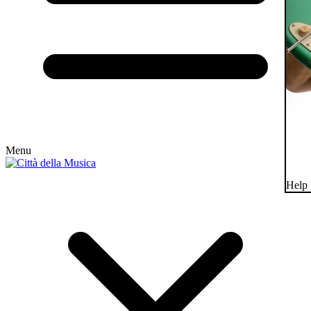
Menu
Help