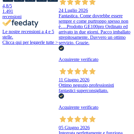
4,8
/5
24 Luglio 2026
1.491
Fantastica. Come dovrebbe essere
recensioni
sempre e come purtroppo spesso non
è….Prodotto GE100pro Ordinato ed
Le nostre recensioni a 4 e 5
arrivato in due giorni. Pacco imballato
stelle.
strepitosamente. Davvero un ottimo
Clicca qui per leggerle tutte >
servizio. Grazie.
Acquirente verificato
11 Giugno 2026
Ottimo negozio,professionisti
fantastici superconsigliato.
Acquirente verificato
05 Giugno 2026
Integrata perfettamente e funziona