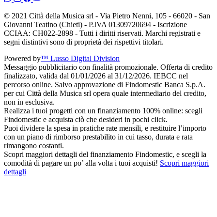
© 2021 Città della Musica srl - Via Pietro Nenni, 105 - 66020 - San
Giovanni Teatino (Chieti) - P.IVA 01309720694 - Iscrizione
CCIAA: CH022-2898 - Tutti i diritti riservati. Marchi registrati e
segni distintivi sono di proprietà dei rispettivi titolari.
Powered by
™ Lusso Digital Division
Messaggio pubblicitario con finalità promozionale. Offerta di credito
finalizzato, valida dal 01/01/2026 al 31/12/2026. IEBCC nel
percorso online. Salvo approvazione di Findomestic Banca S.p.A.
per cui Città della Musica srl opera quale intermediario del credito,
non in esclusiva.
Realizza i tuoi progetti con un finanziamento 100% online: scegli
Findomestic e acquista ciò che desideri in pochi click.
Puoi dividere la spesa in pratiche rate mensili, e restituire l’importo
con un piano di rimborso prestabilito in cui tasso, durata e rata
rimangono costanti.
Scopri maggiori dettagli del finanziamento Findomestic, e scegli la
comodità di pagare un po’ alla volta i tuoi acquisti!
Scopri maggiori
dettagli