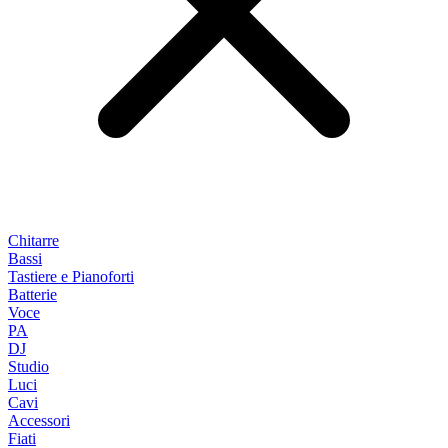
Chitarre
Bassi
Tastiere e Pianoforti
Batterie
Voce
PA
DJ
Studio
Luci
Cavi
Accessori
Fiati