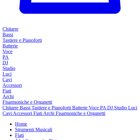
Chitarre
Bassi
Tastiere e Pianoforti
Batterie
Voce
PA
DJ
Studio
Luci
Cavi
Accessori
Fiati
Archi
Fisarmoniche e Organetti
Chitarre
Bassi
Tastiere e Pianoforti
Batterie
Voce
PA
DJ
Studio
Luci
Cavi
Accessori
Fiati
Archi
Fisarmoniche e Organetti
Home
Strumenti Musicali
Fiati