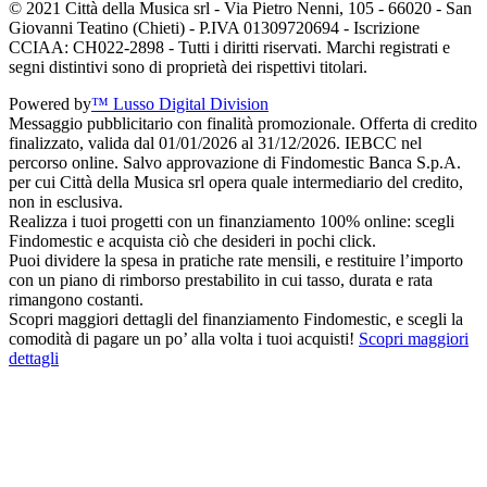
© 2021 Città della Musica srl - Via Pietro Nenni, 105 - 66020 - San
Giovanni Teatino (Chieti) - P.IVA 01309720694 - Iscrizione
CCIAA: CH022-2898 - Tutti i diritti riservati. Marchi registrati e
segni distintivi sono di proprietà dei rispettivi titolari.
Powered by
™ Lusso Digital Division
Messaggio pubblicitario con finalità promozionale. Offerta di credito
finalizzato, valida dal 01/01/2026 al 31/12/2026. IEBCC nel
percorso online. Salvo approvazione di Findomestic Banca S.p.A.
per cui Città della Musica srl opera quale intermediario del credito,
non in esclusiva.
Realizza i tuoi progetti con un finanziamento 100% online: scegli
Findomestic e acquista ciò che desideri in pochi click.
Puoi dividere la spesa in pratiche rate mensili, e restituire l’importo
con un piano di rimborso prestabilito in cui tasso, durata e rata
rimangono costanti.
Scopri maggiori dettagli del finanziamento Findomestic, e scegli la
comodità di pagare un po’ alla volta i tuoi acquisti!
Scopri maggiori
dettagli