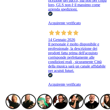
ricezione del pacco, ma non per colpa
loro, GLS non è il massimo come
azienda spedizioni.
Acquirente verificato
14 Gennaio 2026
Il personale è molto disponibile e
professionale, la descrizione dei
prodotti fatta prima dell'acquisto
corrisponde perfettamente alle
condizioni reali , sicuramente Città
della musica sarà un canale affidabile
per acuisti futuri.
Acquirente verificato