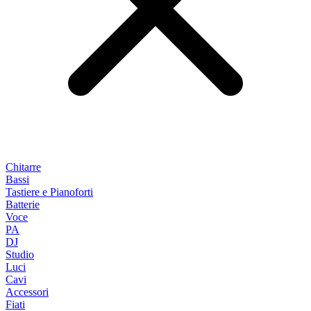
Chitarre
Bassi
Tastiere e Pianoforti
Batterie
Voce
PA
DJ
Studio
Luci
Cavi
Accessori
Fiati