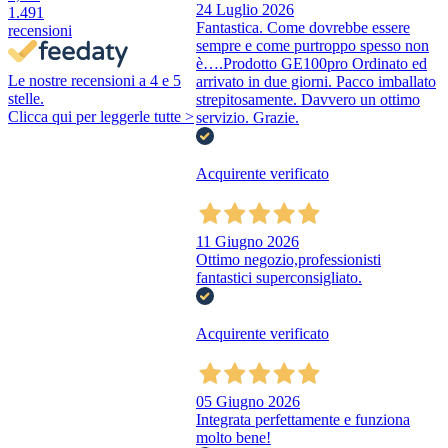
24 Luglio 2026
1.491
Fantastica. Come dovrebbe essere
recensioni
sempre e come purtroppo spesso non
è….Prodotto GE100pro Ordinato ed
Le nostre recensioni a 4 e 5
arrivato in due giorni. Pacco imballato
stelle.
strepitosamente. Davvero un ottimo
Clicca qui per leggerle tutte >
servizio. Grazie.
Acquirente verificato
11 Giugno 2026
Ottimo negozio,professionisti
fantastici superconsigliato.
Acquirente verificato
05 Giugno 2026
Integrata perfettamente e funziona
molto bene!