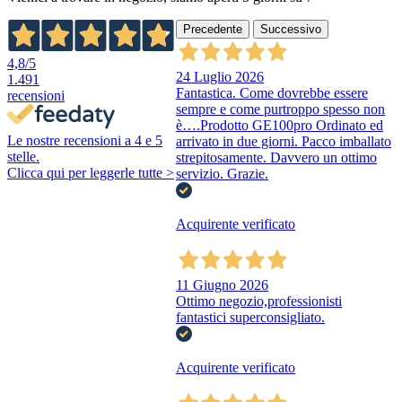
Precedente
Successivo
4,8
/5
24 Luglio 2026
1.491
Fantastica. Come dovrebbe essere
recensioni
sempre e come purtroppo spesso non
è….Prodotto GE100pro Ordinato ed
Le nostre recensioni a 4 e 5
arrivato in due giorni. Pacco imballato
stelle.
strepitosamente. Davvero un ottimo
Clicca qui per leggerle tutte >
servizio. Grazie.
Acquirente verificato
11 Giugno 2026
Ottimo negozio,professionisti
fantastici superconsigliato.
Acquirente verificato