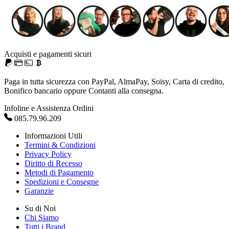
Acquisti e pagamenti sicuri
Paga in tutta sicurezza con PayPal, AlmaPay, Soisy, Carta di credito,
Bonifico bancario oppure Contanti alla consegna.
Infoline e Assistenza Ordini
085.79.96.209
Informazioni Utili
Termini & Condizioni
Privacy Policy
Diritto di Recesso
Metodi di Pagamento
Spedizioni e Consegne
Garanzie
Su di Noi
Chi Siamo
Tutti i Brand