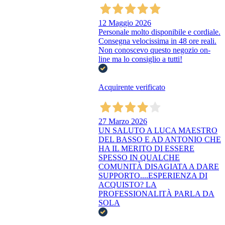
12 Maggio 2026
Personale molto disponibile e cordiale.
Consegna velocissima in 48 ore reali.
Non conoscevo questo negozio on-
line ma lo consiglio a tutti!
Acquirente verificato
27 Marzo 2026
UN SALUTO A LUCA MAESTRO
DEL BASSO E AD ANTONIO CHE
HA IL MERITO DI ESSERE
SPESSO IN QUALCHE
COMUNITÀ DISAGIATA A DARE
SUPPORTO....ESPERIENZA DI
ACQUISTO? LA
PROFESSIONALITÀ PARLA DA
SOLA