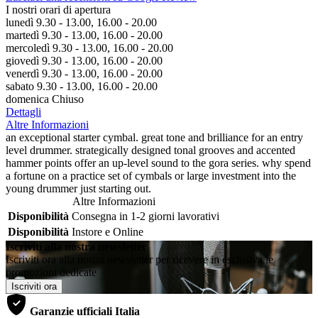
I nostri orari di apertura
lunedì 9.30 - 13.00, 16.00 - 20.00
martedì 9.30 - 13.00, 16.00 - 20.00
mercoledì 9.30 - 13.00, 16.00 - 20.00
giovedì 9.30 - 13.00, 16.00 - 20.00
venerdì 9.30 - 13.00, 16.00 - 20.00
sabato 9.30 - 13.00, 16.00 - 20.00
domenica Chiuso
Dettagli
Altre Informazioni
an exceptional starter cymbal. great tone and brilliance for an entry
level drummer. strategically designed tonal grooves and accented
hammer points offer an up-level sound to the gora series. why spend
a fortune on a practice set of cymbals or large investment into the
young drummer just starting out.
Altre Informazioni
Disponibilità
Consegna in 1-2 giorni lavorativi
Disponibilità
Instore e Online
Iscriviti alla nostra newsletter
Iscriviti ora alla nostra newsletter per ricevere in esclusiva le
promozioni dedicate
Iscriviti ora
Garanzie ufficiali Italia