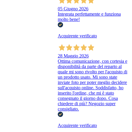
05 Giugno 2026
Integrata perfettamente e funziona
molto bene!
Acquirente verificato
28 Maggio 2026
Ottima comunicazione, con cortesia e
disponibilità da parte del reparto al
quale mi sono rivolto per l'acquisto di
un prodotto usato. Mi sono state
inviate foto per poter meglio decidere
sull'acquisto online. Soddisfatto, ho
inserito l'ordine, che mi è stato
consegnato il giorno dopo. Cosa
chiedere di più? Negozio super
consigliato.
Acquirente verificato