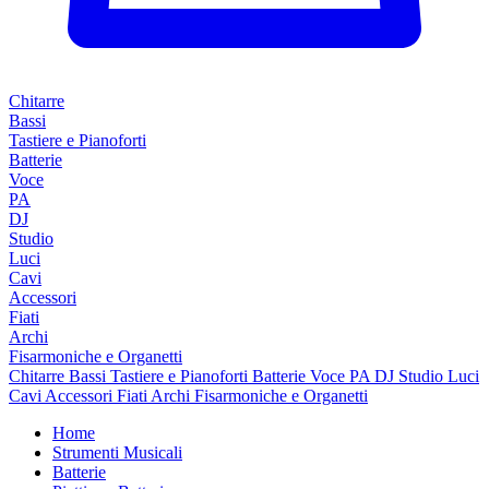
Chitarre
Bassi
Tastiere e Pianoforti
Batterie
Voce
PA
DJ
Studio
Luci
Cavi
Accessori
Fiati
Archi
Fisarmoniche e Organetti
Chitarre
Bassi
Tastiere e Pianoforti
Batterie
Voce
PA
DJ
Studio
Luci
Cavi
Accessori
Fiati
Archi
Fisarmoniche e Organetti
Home
Strumenti Musicali
Batterie