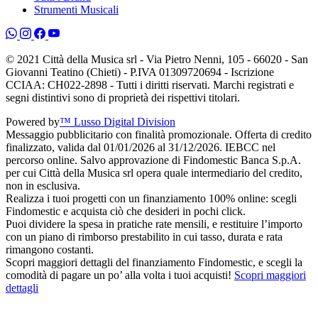
Strumenti Musicali
© 2021 Città della Musica srl - Via Pietro Nenni, 105 - 66020 - San
Giovanni Teatino (Chieti) - P.IVA 01309720694 - Iscrizione
CCIAA: CH022-2898 - Tutti i diritti riservati. Marchi registrati e
segni distintivi sono di proprietà dei rispettivi titolari.
Powered by
™ Lusso Digital Division
Messaggio pubblicitario con finalità promozionale. Offerta di credito
finalizzato, valida dal 01/01/2026 al 31/12/2026. IEBCC nel
percorso online. Salvo approvazione di Findomestic Banca S.p.A.
per cui Città della Musica srl opera quale intermediario del credito,
non in esclusiva.
Realizza i tuoi progetti con un finanziamento 100% online: scegli
Findomestic e acquista ciò che desideri in pochi click.
Puoi dividere la spesa in pratiche rate mensili, e restituire l’importo
con un piano di rimborso prestabilito in cui tasso, durata e rata
rimangono costanti.
Scopri maggiori dettagli del finanziamento Findomestic, e scegli la
comodità di pagare un po’ alla volta i tuoi acquisti!
Scopri maggiori
dettagli