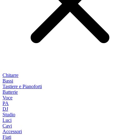
Chitarre
Bassi
Tastiere e Pianoforti
Batterie
Voce
PA
DJ
Studio
Luci
Cavi
Accessori
Fiati