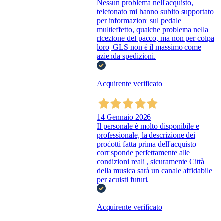
Nessun problema nell'acquisto,
telefonato mi hanno subito supportato
per informazioni sul pedale
multieffetto, qualche problema nella
ricezione del pacco, ma non per colpa
loro, GLS non è il massimo come
azienda spedizioni.
Acquirente verificato
14 Gennaio 2026
Il personale è molto disponibile e
professionale, la descrizione dei
prodotti fatta prima dell'acquisto
corrisponde perfettamente alle
condizioni reali , sicuramente Città
della musica sarà un canale affidabile
per acuisti futuri.
Acquirente verificato