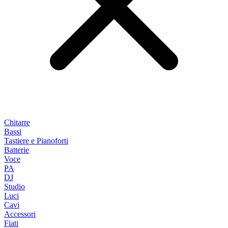
Chitarre
Bassi
Tastiere e Pianoforti
Batterie
Voce
PA
DJ
Studio
Luci
Cavi
Accessori
Fiati