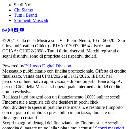
Su di Noi
Chi Siamo
Tutti i Brand
Strumenti Musicali
© 2021 Città della Musica srl - Via Pietro Nenni, 105 - 66020 - San
Giovanni Teatino (Chieti) - P.IVA 01309720694 - Iscrizione
CCIAA: CH022-2898 - Tutti i diritti riservati. Marchi registrati e
segni distintivi sono di proprietà dei rispettivi titolari.
Powered by
™ Lusso Digital Division
Messaggio pubblicitario con finalità promozionale. Offerta di credito
finalizzato, valida dal 01/01/2026 al 31/12/2026. IEBCC nel
percorso online. Salvo approvazione di Findomestic Banca S.p.A.
per cui Città della Musica srl opera quale intermediario del credito,
non in esclusiva.
Realizza i tuoi progetti con un finanziamento 100% online: scegli
Findomestic e acquista ciò che desideri in pochi click.
Puoi dividere la spesa in pratiche rate mensili, e restituire l’importo
con un piano di rimborso prestabilito in cui tasso, durata e rata
rimangono costanti.
Scopri maggiori dettagli del finanziamento Findomestic, e scegli la
comodità di pagare un po’ alla volta i tuoi acquisti!
Scopri maggiori