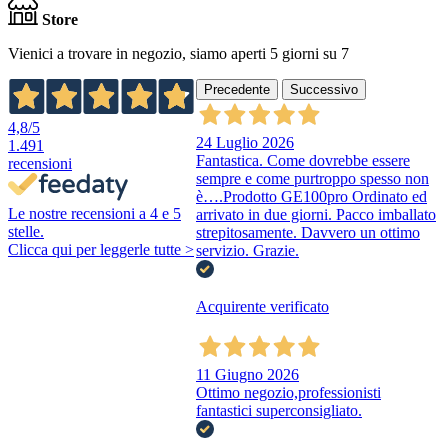
Store
Vienici a trovare in negozio, siamo aperti 5 giorni su 7
Precedente
Successivo
4,8
/5
24 Luglio 2026
1.491
Fantastica. Come dovrebbe essere
recensioni
sempre e come purtroppo spesso non
è….Prodotto GE100pro Ordinato ed
Le nostre recensioni a 4 e 5
arrivato in due giorni. Pacco imballato
stelle.
strepitosamente. Davvero un ottimo
Clicca qui per leggerle tutte >
servizio. Grazie.
Acquirente verificato
11 Giugno 2026
Ottimo negozio,professionisti
fantastici superconsigliato.