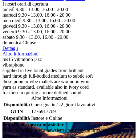
I nostri orari di apertura
lunedì 9.30 - 13.00, 16.00 - 20.00
martedì 9.30 - 13.00, 16.00 - 20.00
mercoledì 9.30 - 13.00, 16.00 - 20.00
giovedì 9.30 - 13.00, 16.00 - 20.00
venerdì 9.30 - 13.00, 16.00 - 20.00
sabato 9.30 - 13.00, 16.00 - 20.00
domenica Chiuso
Dettagli
Altre Informazioni
ms15 vibrafono jazz
vibraphone
supplied in five tonal grades from brilliant
hard through full-bodied medium to subtle soft
these popular vibe mallets are wound in wool
yarn as standard. available also in ivory cord
for those requiring a more defined sound
Altre Informazioni
Disponibilità
Consegna in 1-2 giorni lavorativi
GTIN
1776917769
Disponibilità
Instore e Online
Iscriviti alla nostra newsletter
Iscriviti ora alla nostra newsletter per ricevere in esclusiva le
promozioni dedicate