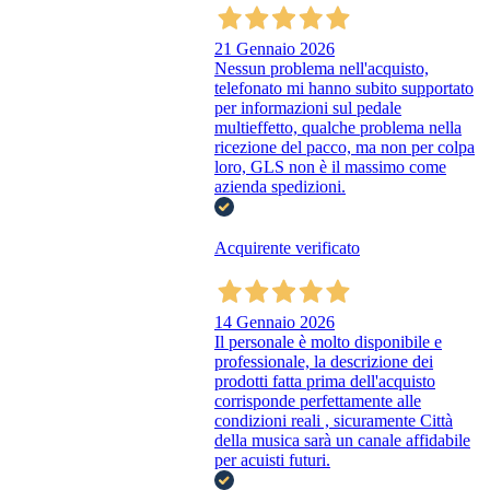
21 Gennaio 2026
Nessun problema nell'acquisto,
telefonato mi hanno subito supportato
per informazioni sul pedale
multieffetto, qualche problema nella
ricezione del pacco, ma non per colpa
loro, GLS non è il massimo come
azienda spedizioni.
Acquirente verificato
14 Gennaio 2026
Il personale è molto disponibile e
professionale, la descrizione dei
prodotti fatta prima dell'acquisto
corrisponde perfettamente alle
condizioni reali , sicuramente Città
della musica sarà un canale affidabile
per acuisti futuri.