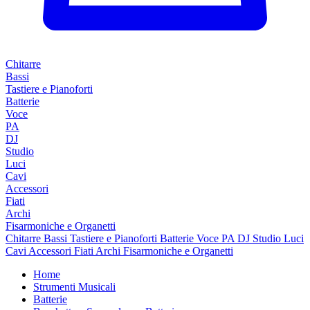
Chitarre
Bassi
Tastiere e Pianoforti
Batterie
Voce
PA
DJ
Studio
Luci
Cavi
Accessori
Fiati
Archi
Fisarmoniche e Organetti
Chitarre
Bassi
Tastiere e Pianoforti
Batterie
Voce
PA
DJ
Studio
Luci
Cavi
Accessori
Fiati
Archi
Fisarmoniche e Organetti
Home
Strumenti Musicali
Batterie