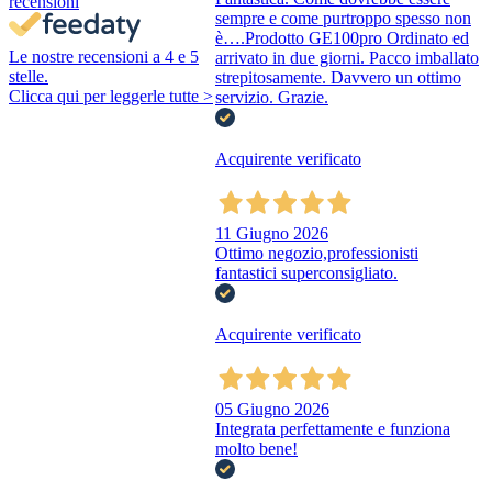
recensioni
sempre e come purtroppo spesso non
è….Prodotto GE100pro Ordinato ed
Le nostre recensioni a 4 e 5
arrivato in due giorni. Pacco imballato
stelle.
strepitosamente. Davvero un ottimo
Clicca qui per leggerle tutte >
servizio. Grazie.
Acquirente verificato
11 Giugno 2026
Ottimo negozio,professionisti
fantastici superconsigliato.
Acquirente verificato
05 Giugno 2026
Integrata perfettamente e funziona
molto bene!