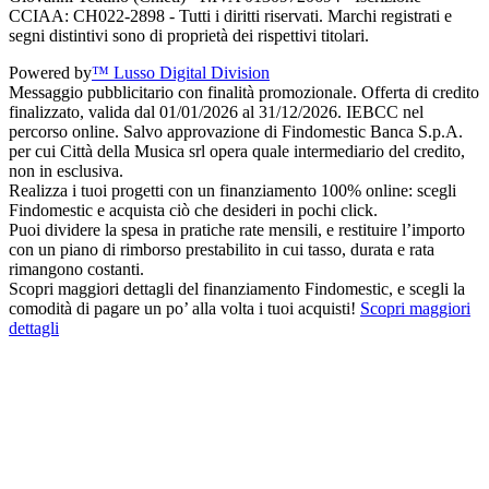
CCIAA: CH022-2898 - Tutti i diritti riservati. Marchi registrati e
segni distintivi sono di proprietà dei rispettivi titolari.
Powered by
™ Lusso Digital Division
Messaggio pubblicitario con finalità promozionale. Offerta di credito
finalizzato, valida dal 01/01/2026 al 31/12/2026. IEBCC nel
percorso online. Salvo approvazione di Findomestic Banca S.p.A.
per cui Città della Musica srl opera quale intermediario del credito,
non in esclusiva.
Realizza i tuoi progetti con un finanziamento 100% online: scegli
Findomestic e acquista ciò che desideri in pochi click.
Puoi dividere la spesa in pratiche rate mensili, e restituire l’importo
con un piano di rimborso prestabilito in cui tasso, durata e rata
rimangono costanti.
Scopri maggiori dettagli del finanziamento Findomestic, e scegli la
comodità di pagare un po’ alla volta i tuoi acquisti!
Scopri maggiori
dettagli