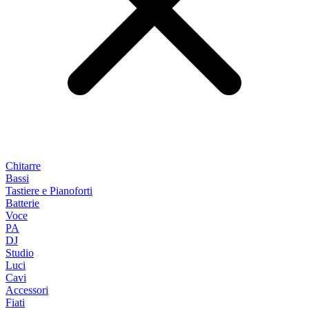
Chitarre
Bassi
Tastiere e Pianoforti
Batterie
Voce
PA
DJ
Studio
Luci
Cavi
Accessori
Fiati