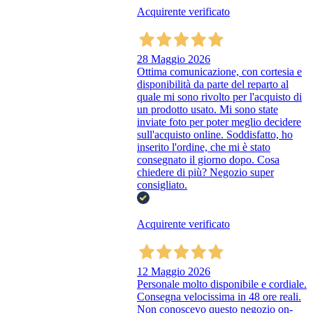
Acquirente verificato
28 Maggio 2026
Ottima comunicazione, con cortesia e
disponibilità da parte del reparto al
quale mi sono rivolto per l'acquisto di
un prodotto usato. Mi sono state
inviate foto per poter meglio decidere
sull'acquisto online. Soddisfatto, ho
inserito l'ordine, che mi è stato
consegnato il giorno dopo. Cosa
chiedere di più? Negozio super
consigliato.
Acquirente verificato
12 Maggio 2026
Personale molto disponibile e cordiale.
Consegna velocissima in 48 ore reali.
Non conoscevo questo negozio on-