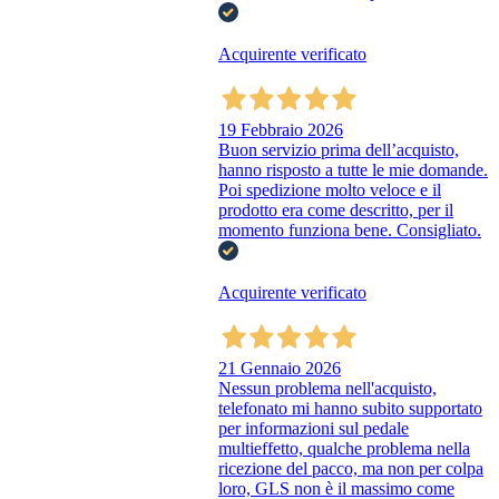
Acquirente verificato
19 Febbraio 2026
Buon servizio prima dell’acquisto,
hanno risposto a tutte le mie domande.
Poi spedizione molto veloce e il
prodotto era come descritto, per il
momento funziona bene. Consigliato.
Acquirente verificato
21 Gennaio 2026
Nessun problema nell'acquisto,
telefonato mi hanno subito supportato
per informazioni sul pedale
multieffetto, qualche problema nella
ricezione del pacco, ma non per colpa
loro, GLS non è il massimo come