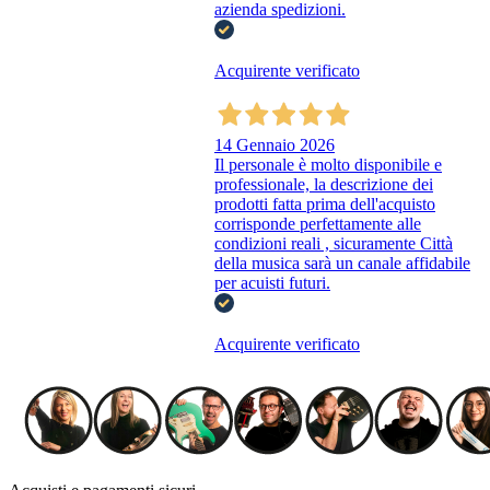
azienda spedizioni.
Acquirente verificato
14 Gennaio 2026
Il personale è molto disponibile e
professionale, la descrizione dei
prodotti fatta prima dell'acquisto
corrisponde perfettamente alle
condizioni reali , sicuramente Città
della musica sarà un canale affidabile
per acuisti futuri.
Acquirente verificato