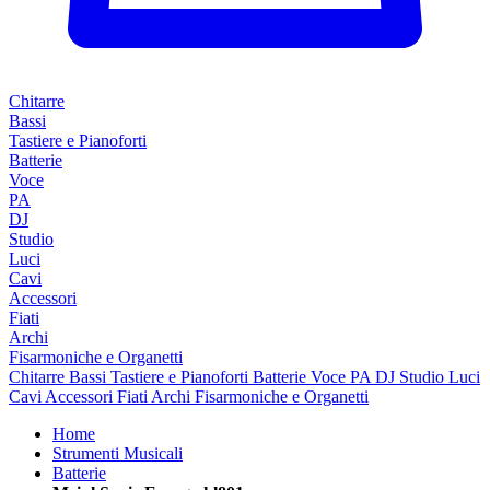
Chitarre
Bassi
Tastiere e Pianoforti
Batterie
Voce
PA
DJ
Studio
Luci
Cavi
Accessori
Fiati
Archi
Fisarmoniche e Organetti
Chitarre
Bassi
Tastiere e Pianoforti
Batterie
Voce
PA
DJ
Studio
Luci
Cavi
Accessori
Fiati
Archi
Fisarmoniche e Organetti
Home
Strumenti Musicali
Batterie