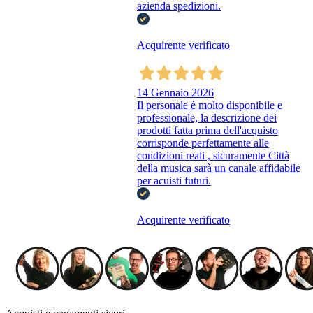
azienda spedizioni.
Acquirente verificato
14 Gennaio 2026
Il personale è molto disponibile e
professionale, la descrizione dei
prodotti fatta prima dell'acquisto
corrisponde perfettamente alle
condizioni reali , sicuramente Città
della musica sarà un canale affidabile
per acuisti futuri.
Acquirente verificato