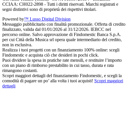
CCIAA: CH022-2898 - Tutti i diritti riservati. Marchi registrati e
segni distintivi sono di proprietà dei rispettivi titolari.
Powered by
™ Lusso Digital Division
Messaggio pubblicitario con finalità promozionale. Offerta di credito
finalizzato, valida dal 01/01/2026 al 31/12/2026. IEBCC nel
percorso online. Salvo approvazione di Findomestic Banca S.p.A.
per cui Città della Musica srl opera quale intermediario del credito,
non in esclusiva.
Realizza i tuoi progetti con un finanziamento 100% online: scegli
Findomestic e acquista ciò che desideri in pochi click.
Puoi dividere la spesa in pratiche rate mensili, e restituire l’importo
con un piano di rimborso prestabilito in cui tasso, durata e rata
rimangono costanti.
Scopri maggiori dettagli del finanziamento Findomestic, e scegli la
comodità di pagare un po’ alla volta i tuoi acquisti!
Scopri maggiori
dettagli