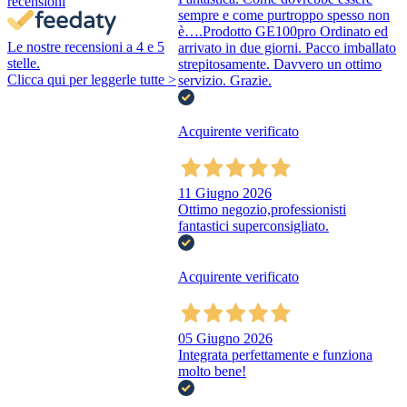
recensioni
sempre e come purtroppo spesso non
è….Prodotto GE100pro Ordinato ed
Le nostre recensioni a 4 e 5
arrivato in due giorni. Pacco imballato
stelle.
strepitosamente. Davvero un ottimo
Clicca qui per leggerle tutte >
servizio. Grazie.
Acquirente verificato
11 Giugno 2026
Ottimo negozio,professionisti
fantastici superconsigliato.
Acquirente verificato
05 Giugno 2026
Integrata perfettamente e funziona
molto bene!