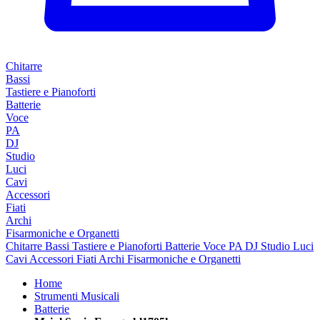
Chitarre
Bassi
Tastiere e Pianoforti
Batterie
Voce
PA
DJ
Studio
Luci
Cavi
Accessori
Fiati
Archi
Fisarmoniche e Organetti
Chitarre
Bassi
Tastiere e Pianoforti
Batterie
Voce
PA
DJ
Studio
Luci
Cavi
Accessori
Fiati
Archi
Fisarmoniche e Organetti
Home
Strumenti Musicali
Batterie