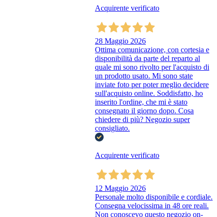
Acquirente verificato
28 Maggio 2026
Ottima comunicazione, con cortesia e
disponibilità da parte del reparto al
quale mi sono rivolto per l'acquisto di
un prodotto usato. Mi sono state
inviate foto per poter meglio decidere
sull'acquisto online. Soddisfatto, ho
inserito l'ordine, che mi è stato
consegnato il giorno dopo. Cosa
chiedere di più? Negozio super
consigliato.
Acquirente verificato
12 Maggio 2026
Personale molto disponibile e cordiale.
Consegna velocissima in 48 ore reali.
Non conoscevo questo negozio on-