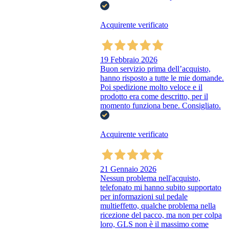
Acquirente verificato
19 Febbraio 2026
Buon servizio prima dell’acquisto,
hanno risposto a tutte le mie domande.
Poi spedizione molto veloce e il
prodotto era come descritto, per il
momento funziona bene. Consigliato.
Acquirente verificato
21 Gennaio 2026
Nessun problema nell'acquisto,
telefonato mi hanno subito supportato
per informazioni sul pedale
multieffetto, qualche problema nella
ricezione del pacco, ma non per colpa
loro, GLS non è il massimo come