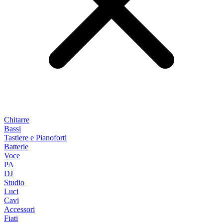
Chitarre
Bassi
Tastiere e Pianoforti
Batterie
Voce
PA
DJ
Studio
Luci
Cavi
Accessori
Fiati