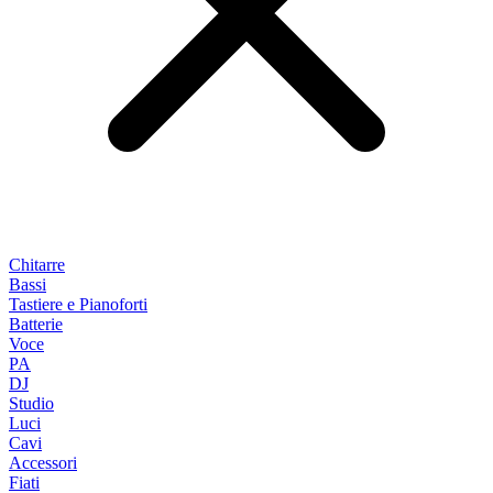
Chitarre
Bassi
Tastiere e Pianoforti
Batterie
Voce
PA
DJ
Studio
Luci
Cavi
Accessori
Fiati