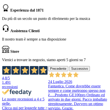
Esperienza dal 1871
Da più di un secolo un punto di riferimento per la musica
Assistenza Clienti
Il nostro team è sempre a tua disposizione
Store
Vienici a trovare in negozio, siamo aperti 5 giorni su 7
Precedente
Successivo
4,8
/5
24 Luglio 2026
1.491
Fantastica. Come dovrebbe essere
recensioni
sempre e come purtroppo spesso non
è….Prodotto GE100pro Ordinato ed
Le nostre recensioni a 4 e 5
arrivato in due giorni. Pacco imballato
stelle.
strepitosamente. Davvero un ottimo
Clicca qui per leggerle tutte >
servizio. Grazie.