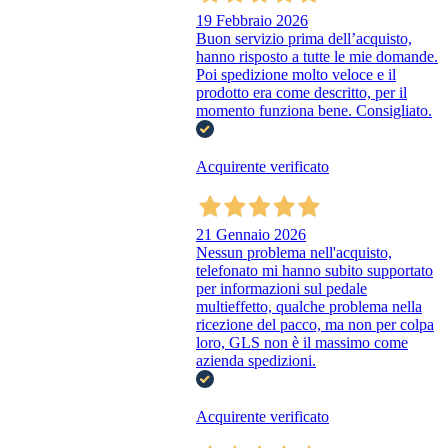
19 Febbraio 2026
Buon servizio prima dell’acquisto,
hanno risposto a tutte le mie domande.
Poi spedizione molto veloce e il
prodotto era come descritto, per il
momento funziona bene. Consigliato.
Acquirente verificato
21 Gennaio 2026
Nessun problema nell'acquisto,
telefonato mi hanno subito supportato
per informazioni sul pedale
multieffetto, qualche problema nella
ricezione del pacco, ma non per colpa
loro, GLS non è il massimo come
azienda spedizioni.
Acquirente verificato