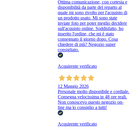
Ottima comunicazione, con cortesia e
disponibilità da parte del reparto al
quale mi sono rivolto per l'acquisto di
un prodotto usato. Mi sono state
inviate foto per poter meglio decidere
sull'acquisto online. Soddisfatto, ho
inserito l'ordine, che mi è stato
consegnato il giorno dopo. Cosa
chiedere di più? Negozio super
consigliato.
Acquirente verificato
12 Maggio 2026
Personale molto disponibile e cordiale.
Consegna velocissima in 48 ore reali.
Non conoscevo questo negozio on-
line ma lo consiglio a tutti!
Acquirente verificato