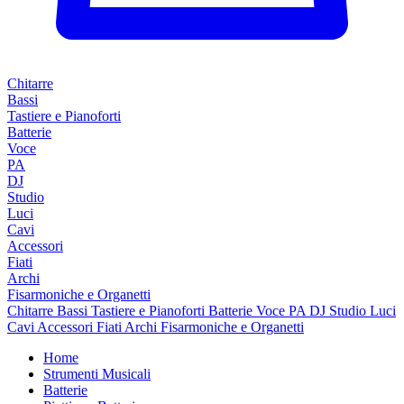
Chitarre
Bassi
Tastiere e Pianoforti
Batterie
Voce
PA
DJ
Studio
Luci
Cavi
Accessori
Fiati
Archi
Fisarmoniche e Organetti
Chitarre
Bassi
Tastiere e Pianoforti
Batterie
Voce
PA
DJ
Studio
Luci
Cavi
Accessori
Fiati
Archi
Fisarmoniche e Organetti
Home
Strumenti Musicali
Batterie