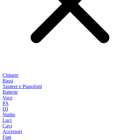
Chitarre
Bassi
Tastiere e Pianoforti
Batterie
Voce
PA
DJ
Studio
Luci
Cavi
Accessori
Fiati