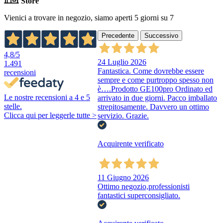
Store
Vienici a trovare in negozio, siamo aperti 5 giorni su 7
Precedente
Successivo
4,8
/5
24 Luglio 2026
1.491
Fantastica. Come dovrebbe essere
recensioni
sempre e come purtroppo spesso non
è….Prodotto GE100pro Ordinato ed
Le nostre recensioni a 4 e 5
arrivato in due giorni. Pacco imballato
stelle.
strepitosamente. Davvero un ottimo
Clicca qui per leggerle tutte >
servizio. Grazie.
Acquirente verificato
11 Giugno 2026
Ottimo negozio,professionisti
fantastici superconsigliato.