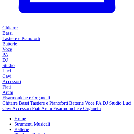
Chitarre
Bassi
Tastiere e Pianoforti
Batterie
Voce
PA
DJ
Studio
Luci
Cavi
Accessori
Fiati
Archi
Fisarmoniche e Organetti
Chitarre
Bassi
Tastiere e Pianoforti
Batterie
Voce
PA
DJ
Studio
Luci
Cavi
Accessori
Fiati
Archi
Fisarmoniche e Organetti
Home
Strumenti Musicali
Batterie