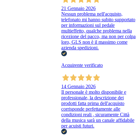
21 Gennaio 2026
Nessun problema nell'acquisto,
telefonato mi hanno subito supportato
per informazioni sul pedale
multieffetto, qualche problema nella
ricezione del pacco, ma non per colpa
loro, GLS non è il massimo come
azienda spedizioni.
Acquirente verificato
14 Gennaio 2026
Il personale è molto disponibile e
professionale, la descrizione dei
prodotti fatta prima dell'acquisto
corrisponde perfettamente alle
condizioni reali , sicuramente Città
della musica sarà un canale affidabile
per acuisti futuri.