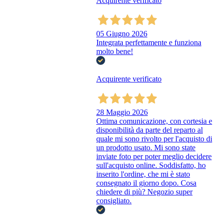
Acquirente verificato
05 Giugno 2026
Integrata perfettamente e funziona
molto bene!
Acquirente verificato
28 Maggio 2026
Ottima comunicazione, con cortesia e
disponibilità da parte del reparto al
quale mi sono rivolto per l'acquisto di
un prodotto usato. Mi sono state
inviate foto per poter meglio decidere
sull'acquisto online. Soddisfatto, ho
inserito l'ordine, che mi è stato
consegnato il giorno dopo. Cosa
chiedere di più? Negozio super
consigliato.