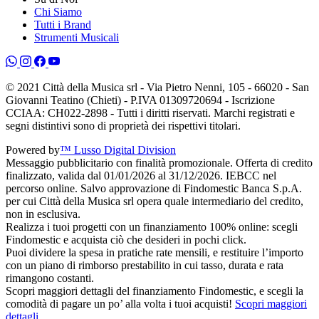
Chi Siamo
Tutti i Brand
Strumenti Musicali
© 2021 Città della Musica srl - Via Pietro Nenni, 105 - 66020 - San
Giovanni Teatino (Chieti) - P.IVA 01309720694 - Iscrizione
CCIAA: CH022-2898 - Tutti i diritti riservati. Marchi registrati e
segni distintivi sono di proprietà dei rispettivi titolari.
Powered by
™ Lusso Digital Division
Messaggio pubblicitario con finalità promozionale. Offerta di credito
finalizzato, valida dal 01/01/2026 al 31/12/2026. IEBCC nel
percorso online. Salvo approvazione di Findomestic Banca S.p.A.
per cui Città della Musica srl opera quale intermediario del credito,
non in esclusiva.
Realizza i tuoi progetti con un finanziamento 100% online: scegli
Findomestic e acquista ciò che desideri in pochi click.
Puoi dividere la spesa in pratiche rate mensili, e restituire l’importo
con un piano di rimborso prestabilito in cui tasso, durata e rata
rimangono costanti.
Scopri maggiori dettagli del finanziamento Findomestic, e scegli la
comodità di pagare un po’ alla volta i tuoi acquisti!
Scopri maggiori
dettagli