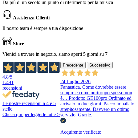
Da più di un secolo un punto di riferimento per la musica
Assistenza Clienti
Il nostro team è sempre a tua disposizione
Store
Vienici a trovare in negozio, siamo aperti 5 giorni su 7
Precedente
Successivo
4,8
/5
24 Luglio 2026
1.491
Fantastica. Come dovrebbe essere
recensioni
sempre e come purtroppo spesso non
è….Prodotto GE100pro Ordinato ed
Le nostre recensioni a 4 e 5
arrivato in due giorni. Pacco imballato
stelle.
strepitosamente. Davvero un ottimo
Clicca qui per leggerle tutte >
servizio. Grazie.
Acquirente verificato