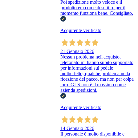
Poi spedizione molto veloce e il
prodotto era come descritto, per il
momento funziona bene. Consigliato.
Acquirente verificato
21 Gennaio 2026
Nessun problema nell'acquisto,
telefonato mi hanno subito supportato
per informazioni sul pedale
multieffetto, qualche problema nella
ricezione del pacco, ma non per colpa
loro, GLS non è il massimo come
azienda spedizioni.
Acquirente verificato
14 Gennaio 2026
Il personale è molto disponibile e