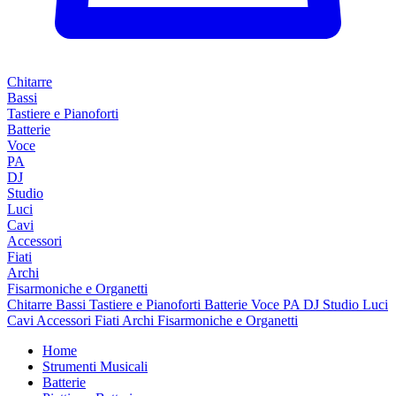
Chitarre
Bassi
Tastiere e Pianoforti
Batterie
Voce
PA
DJ
Studio
Luci
Cavi
Accessori
Fiati
Archi
Fisarmoniche e Organetti
Chitarre
Bassi
Tastiere e Pianoforti
Batterie
Voce
PA
DJ
Studio
Luci
Cavi
Accessori
Fiati
Archi
Fisarmoniche e Organetti
Home
Strumenti Musicali
Batterie