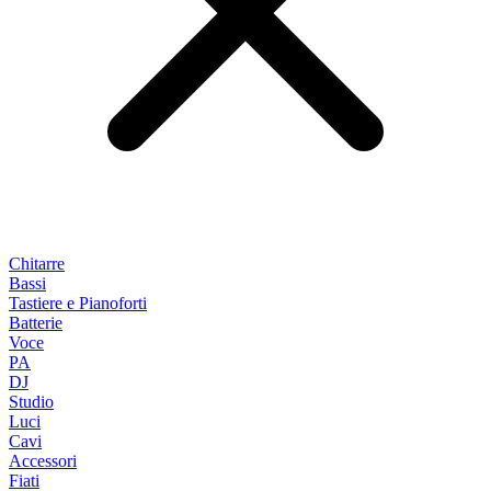
Chitarre
Bassi
Tastiere e Pianoforti
Batterie
Voce
PA
DJ
Studio
Luci
Cavi
Accessori
Fiati