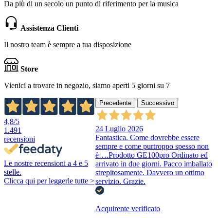
Da più di un secolo un punto di riferimento per la musica
Assistenza Clienti
Il nostro team è sempre a tua disposizione
Store
Vienici a trovare in negozio, siamo aperti 5 giorni su 7
Precedente
Successivo
4,8
/5
24 Luglio 2026
1.491
Fantastica. Come dovrebbe essere
recensioni
sempre e come purtroppo spesso non
è….Prodotto GE100pro Ordinato ed
Le nostre recensioni a 4 e 5
arrivato in due giorni. Pacco imballato
stelle.
strepitosamente. Davvero un ottimo
Clicca qui per leggerle tutte >
servizio. Grazie.
Acquirente verificato