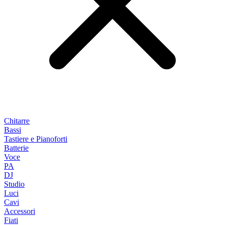
Chitarre
Bassi
Tastiere e Pianoforti
Batterie
Voce
PA
DJ
Studio
Luci
Cavi
Accessori
Fiati