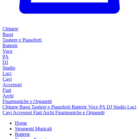
Chitarre
Bassi
Tastiere e Pianoforti
Batterie
Voce
PA
DJ
Studio
Luci
Cavi
Accessori
Fiati
Archi
Fisarmoniche e Organetti
Chitarre
Bassi
Tastiere e Pianoforti
Batterie
Voce
PA
DJ
Studio
Luci
Cavi
Accessori
Fiati
Archi
Fisarmoniche e Organetti
Home
Strumenti Musicali
Batterie