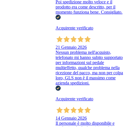
Poi spedizione molto veloce e il
prodotto era come descritto, per il
momento funziona bene. Consigliato.
Acquirente verificato
21 Gennaio 2026
Nessun problema nell'acquisto,
telefonato mi hanno subito supportato
per informazioni sul pedale
multieffetto, qualche problema nella
ricezione del pacco, ma non per colpa
loro, GLS non è il massimo come
azienda spedizioni.
Acquirente verificato
14 Gennaio 2026
Il personale è molto disponibile e