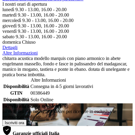
I nostri orari di apertura
lunedì 9.30 - 13.00, 16.00 - 20.00
martedì 9.30 - 13.00, 16.00 - 20.00
mercoledì 9.30 - 13.00, 16.00 - 20.00
giovedì 9.30 - 13.00, 16.00 - 20.00
venerdì 9.30 - 13.00, 16.00 - 20.00
sabato 9.30 - 13.00, 16.00 - 20.00
domenica Chiuso
Dettagli
Altre Informazioni
chitarra acustica modello marquis con piano armonico in abete
engelmann massello, fondo e fasce in palissandro del madagascar,
manico in mogano, tastiera e ponte in ebano. dotata di unelegante e
pratica borsa imbottita.
Altre Informazioni
Disponibilità
Consegna in 4-5 giorni lavorativi
GTIN
00386449
Disponibilità
Solo Online
Iscriviti alla nostra newsletter
Iscriviti ora alla nostra newsletter per ricevere in esclusiva le
promozioni dedicate
Iscriviti ora
Garanzie ufficiali Italia