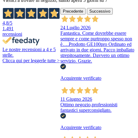
Vienici a trovare in negozio, siamo aperti 5 giorni su 7
Precedente
Successivo
4,8
/5
24 Luglio 2026
1.491
Fantastica. Come dovrebbe essere
recensioni
sempre e come purtroppo spesso non
è….Prodotto GE100pro Ordinato ed
Le nostre recensioni a 4 e 5
arrivato in due giorni. Pacco imballato
stelle.
strepitosamente. Davvero un ottimo
Clicca qui per leggerle tutte >
servizio. Grazie.
Acquirente verificato
11 Giugno 2026
Ottimo negozio,professionisti
fantastici superconsigliato.
Acquirente verificato