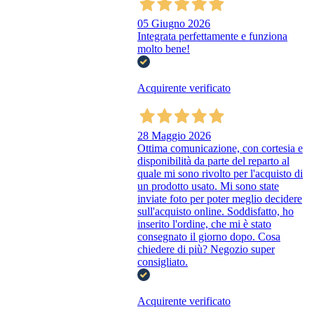
05 Giugno 2026
Integrata perfettamente e funziona
molto bene!
Acquirente verificato
28 Maggio 2026
Ottima comunicazione, con cortesia e
disponibilità da parte del reparto al
quale mi sono rivolto per l'acquisto di
un prodotto usato. Mi sono state
inviate foto per poter meglio decidere
sull'acquisto online. Soddisfatto, ho
inserito l'ordine, che mi è stato
consegnato il giorno dopo. Cosa
chiedere di più? Negozio super
consigliato.
Acquirente verificato