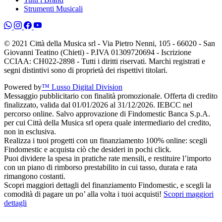
Strumenti Musicali
© 2021 Città della Musica srl - Via Pietro Nenni, 105 - 66020 - San
Giovanni Teatino (Chieti) - P.IVA 01309720694 - Iscrizione
CCIAA: CH022-2898 - Tutti i diritti riservati. Marchi registrati e
segni distintivi sono di proprietà dei rispettivi titolari.
Powered by
™ Lusso Digital Division
Messaggio pubblicitario con finalità promozionale. Offerta di credito
finalizzato, valida dal 01/01/2026 al 31/12/2026. IEBCC nel
percorso online. Salvo approvazione di Findomestic Banca S.p.A.
per cui Città della Musica srl opera quale intermediario del credito,
non in esclusiva.
Realizza i tuoi progetti con un finanziamento 100% online: scegli
Findomestic e acquista ciò che desideri in pochi click.
Puoi dividere la spesa in pratiche rate mensili, e restituire l’importo
con un piano di rimborso prestabilito in cui tasso, durata e rata
rimangono costanti.
Scopri maggiori dettagli del finanziamento Findomestic, e scegli la
comodità di pagare un po’ alla volta i tuoi acquisti!
Scopri maggiori
dettagli