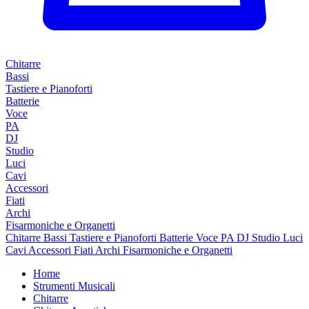
Chitarre
Bassi
Tastiere e Pianoforti
Batterie
Voce
PA
DJ
Studio
Luci
Cavi
Accessori
Fiati
Archi
Fisarmoniche e Organetti
Chitarre
Bassi
Tastiere e Pianoforti
Batterie
Voce
PA
DJ
Studio
Luci
Cavi
Accessori
Fiati
Archi
Fisarmoniche e Organetti
Home
Strumenti Musicali
Chitarre