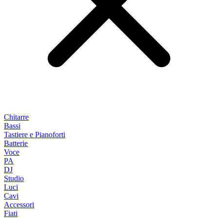
Chitarre
Bassi
Tastiere e Pianoforti
Batterie
Voce
PA
DJ
Studio
Luci
Cavi
Accessori
Fiati