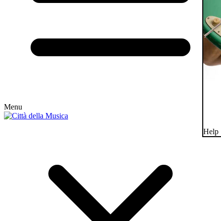
Menu
Help