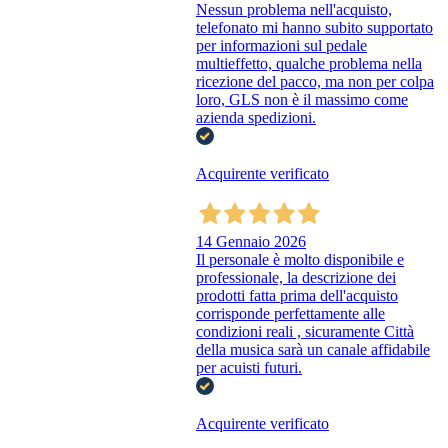
Nessun problema nell'acquisto,
telefonato mi hanno subito supportato
per informazioni sul pedale
multieffetto, qualche problema nella
ricezione del pacco, ma non per colpa
loro, GLS non è il massimo come
azienda spedizioni.
Acquirente verificato
14 Gennaio 2026
Il personale è molto disponibile e
professionale, la descrizione dei
prodotti fatta prima dell'acquisto
corrisponde perfettamente alle
condizioni reali , sicuramente Città
della musica sarà un canale affidabile
per acuisti futuri.
Acquirente verificato