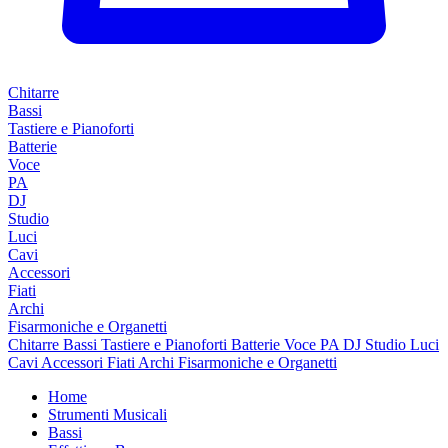
Chitarre
Bassi
Tastiere e Pianoforti
Batterie
Voce
PA
DJ
Studio
Luci
Cavi
Accessori
Fiati
Archi
Fisarmoniche e Organetti
Chitarre
Bassi
Tastiere e Pianoforti
Batterie
Voce
PA
DJ
Studio
Luci
Cavi
Accessori
Fiati
Archi
Fisarmoniche e Organetti
Home
Strumenti Musicali
Bassi