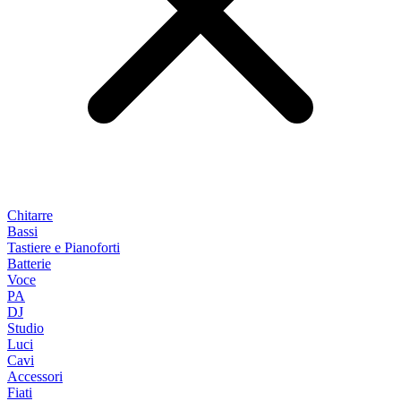
Chitarre
Bassi
Tastiere e Pianoforti
Batterie
Voce
PA
DJ
Studio
Luci
Cavi
Accessori
Fiati