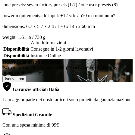
tone presets: seven factory presets (1-7) / one user presets (8)
power requirements: dc input: +12 vdc / 550 ma minimum*
dimensions: 6.7 x 5.7 x 2.4 / 170 x 145 x 60 mm
weight: 1.61 lb / 730 g
Altre Informazioni
Disponibilità
Consegna in 1-2 giorni lavorativi
Disponibilità
Instore e Online
Iscriviti alla nostra newsletter
Iscriviti ora alla nostra newsletter per ricevere in esclusiva le
promozioni dedicate
Iscriviti ora
Garanzie ufficiali Italia
La maggior parte dei nostri articoli sono protetti da garanzia nazione
Spedizioni Gratuite
Con una spesa minima di 99€