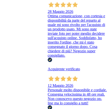
28 Maggio 2026
Ottima comunicazione, con cortesia e
disponibilità da parte del reparto al
quale mi sono rivolto per l'acquisto di
un prodotto usato. Mi sono state
inviate foto per poter meglio decidere
sull'acquisto online. Soddisfatto, ho
inserito l'ordine, che mi è stato
consegnato il giorno dopo. Cosa
chiedere di più? Negozio super
consigliato.
Acquirente verificato
12 Maggio 2026
Personale molto disponibile e cordiale.
Consegna velocissima in 48 ore reali.
Non conoscevo questo negozio on-
line ma lo consiglio a tutti!