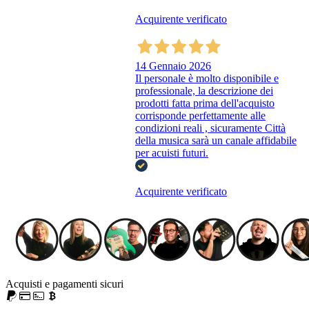
Acquirente verificato
14 Gennaio 2026
Il personale è molto disponibile e
professionale, la descrizione dei
prodotti fatta prima dell'acquisto
corrisponde perfettamente alle
condizioni reali , sicuramente Città
della musica sarà un canale affidabile
per acuisti futuri.
Acquirente verificato
Acquisti e pagamenti sicuri