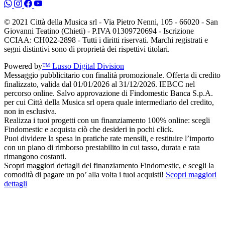
© 2021 Città della Musica srl - Via Pietro Nenni, 105 - 66020 - San
Giovanni Teatino (Chieti) - P.IVA 01309720694 - Iscrizione
CCIAA: CH022-2898 - Tutti i diritti riservati. Marchi registrati e
segni distintivi sono di proprietà dei rispettivi titolari.
Powered by
™ Lusso Digital Division
Messaggio pubblicitario con finalità promozionale. Offerta di credito
finalizzato, valida dal 01/01/2026 al 31/12/2026. IEBCC nel
percorso online. Salvo approvazione di Findomestic Banca S.p.A.
per cui Città della Musica srl opera quale intermediario del credito,
non in esclusiva.
Realizza i tuoi progetti con un finanziamento 100% online: scegli
Findomestic e acquista ciò che desideri in pochi click.
Puoi dividere la spesa in pratiche rate mensili, e restituire l’importo
con un piano di rimborso prestabilito in cui tasso, durata e rata
rimangono costanti.
Scopri maggiori dettagli del finanziamento Findomestic, e scegli la
comodità di pagare un po’ alla volta i tuoi acquisti!
Scopri maggiori
dettagli