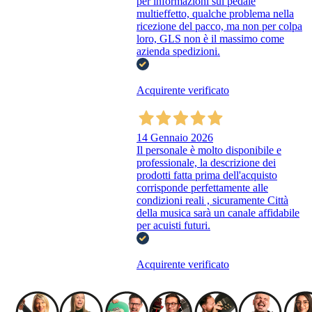
per informazioni sul pedale
multieffetto, qualche problema nella
ricezione del pacco, ma non per colpa
loro, GLS non è il massimo come
azienda spedizioni.
Acquirente verificato
14 Gennaio 2026
Il personale è molto disponibile e
professionale, la descrizione dei
prodotti fatta prima dell'acquisto
corrisponde perfettamente alle
condizioni reali , sicuramente Città
della musica sarà un canale affidabile
per acuisti futuri.
Acquirente verificato