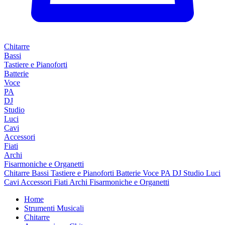
Chitarre
Bassi
Tastiere e Pianoforti
Batterie
Voce
PA
DJ
Studio
Luci
Cavi
Accessori
Fiati
Archi
Fisarmoniche e Organetti
Chitarre
Bassi
Tastiere e Pianoforti
Batterie
Voce
PA
DJ
Studio
Luci
Cavi
Accessori
Fiati
Archi
Fisarmoniche e Organetti
Home
Strumenti Musicali
Chitarre