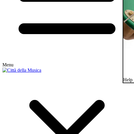
Menu
Help