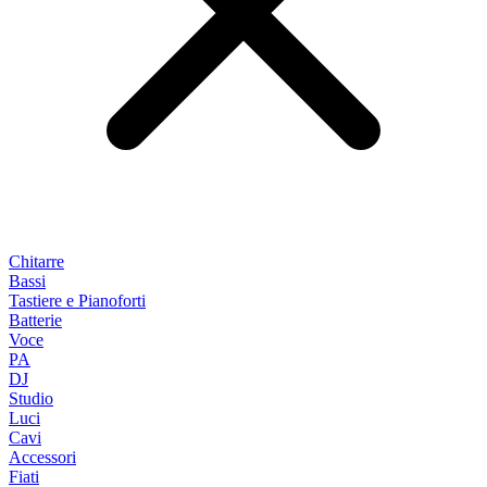
Chitarre
Bassi
Tastiere e Pianoforti
Batterie
Voce
PA
DJ
Studio
Luci
Cavi
Accessori
Fiati