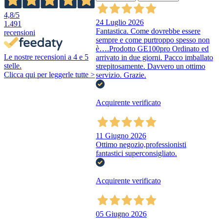
4,8
/5
24 Luglio 2026
1.491
Fantastica. Come dovrebbe essere
recensioni
sempre e come purtroppo spesso non
è….Prodotto GE100pro Ordinato ed
Le nostre recensioni a 4 e 5
arrivato in due giorni. Pacco imballato
stelle.
strepitosamente. Davvero un ottimo
Clicca qui per leggerle tutte >
servizio. Grazie.
Acquirente verificato
11 Giugno 2026
Ottimo negozio,professionisti
fantastici superconsigliato.
Acquirente verificato
05 Giugno 2026