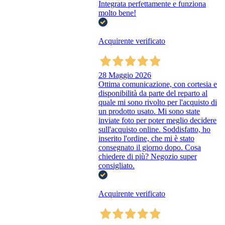
Integrata perfettamente e funziona
molto bene!
Acquirente verificato
28 Maggio 2026
Ottima comunicazione, con cortesia e
disponibilità da parte del reparto al
quale mi sono rivolto per l'acquisto di
un prodotto usato. Mi sono state
inviate foto per poter meglio decidere
sull'acquisto online. Soddisfatto, ho
inserito l'ordine, che mi è stato
consegnato il giorno dopo. Cosa
chiedere di più? Negozio super
consigliato.
Acquirente verificato