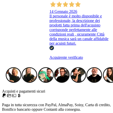
14 Gennaio 2026
Il personale è molto disponibile e
professionale, la descrizione dei
prodotti fatta prima dell'acquisto
corrisponde perfettamente alle
condizioni reali , sicuramente Città
della musica sarà un canale affidabile
per acuisti futuri.
Acquirente verificato
Acquisti e pagamenti sicuri
Paga in tutta sicurezza con PayPal, AlmaPay, Soisy, Carta di credito,
Bonifico bancario oppure Contanti alla consegna.