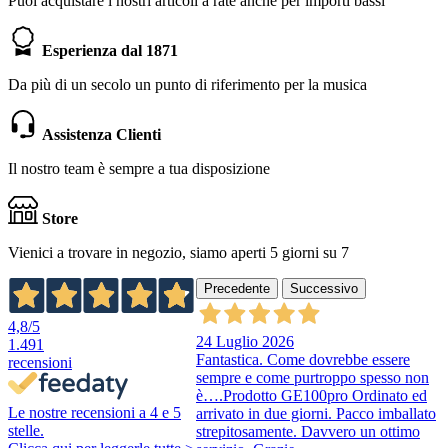
Puoi acquistare i nostri articoli a rate anche per importi bassi
Esperienza dal 1871
Da più di un secolo un punto di riferimento per la musica
Assistenza Clienti
Il nostro team è sempre a tua disposizione
Store
Vienici a trovare in negozio, siamo aperti 5 giorni su 7
Precedente
Successivo
4,8
/5
24 Luglio 2026
1.491
Fantastica. Come dovrebbe essere
recensioni
sempre e come purtroppo spesso non
è….Prodotto GE100pro Ordinato ed
Le nostre recensioni a 4 e 5
arrivato in due giorni. Pacco imballato
stelle.
strepitosamente. Davvero un ottimo