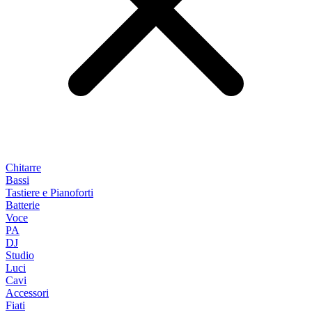
Chitarre
Bassi
Tastiere e Pianoforti
Batterie
Voce
PA
DJ
Studio
Luci
Cavi
Accessori
Fiati