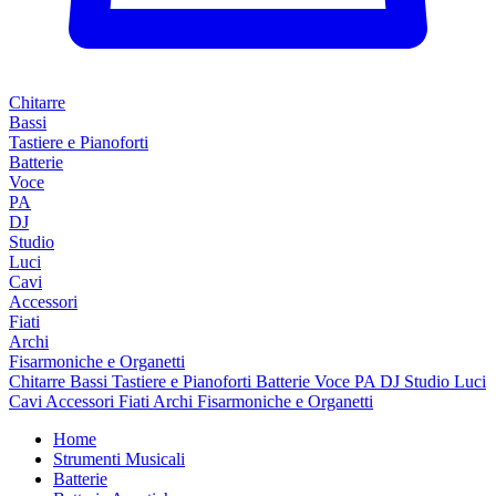
Chitarre
Bassi
Tastiere e Pianoforti
Batterie
Voce
PA
DJ
Studio
Luci
Cavi
Accessori
Fiati
Archi
Fisarmoniche e Organetti
Chitarre
Bassi
Tastiere e Pianoforti
Batterie
Voce
PA
DJ
Studio
Luci
Cavi
Accessori
Fiati
Archi
Fisarmoniche e Organetti
Home
Strumenti Musicali
Batterie