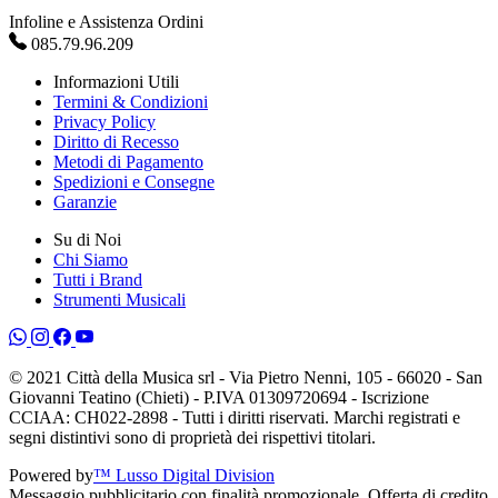
Infoline e Assistenza Ordini
085.79.96.209
Informazioni Utili
Termini & Condizioni
Privacy Policy
Diritto di Recesso
Metodi di Pagamento
Spedizioni e Consegne
Garanzie
Su di Noi
Chi Siamo
Tutti i Brand
Strumenti Musicali
© 2021 Città della Musica srl - Via Pietro Nenni, 105 - 66020 - San
Giovanni Teatino (Chieti) - P.IVA 01309720694 - Iscrizione
CCIAA: CH022-2898 - Tutti i diritti riservati. Marchi registrati e
segni distintivi sono di proprietà dei rispettivi titolari.
Powered by
™ Lusso Digital Division
Messaggio pubblicitario con finalità promozionale. Offerta di credito