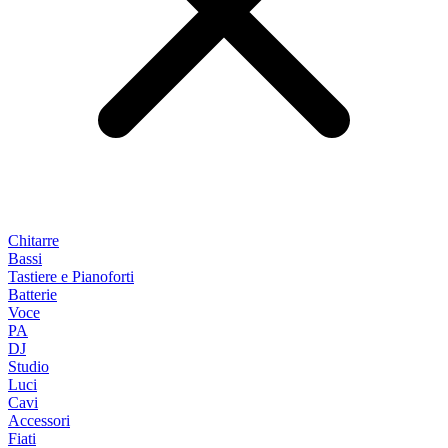
Chitarre
Bassi
Tastiere e Pianoforti
Batterie
Voce
PA
DJ
Studio
Luci
Cavi
Accessori
Fiati