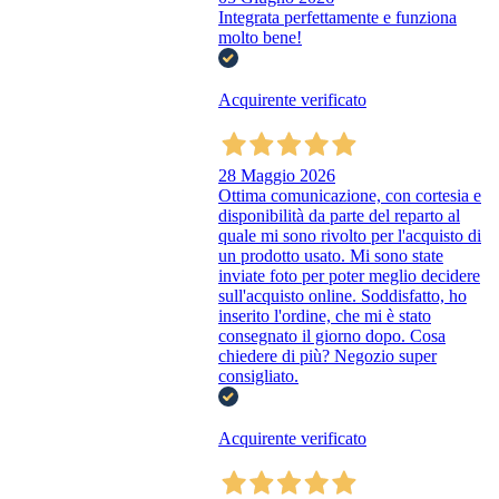
Integrata perfettamente e funziona
molto bene!
Acquirente verificato
28 Maggio 2026
Ottima comunicazione, con cortesia e
disponibilità da parte del reparto al
quale mi sono rivolto per l'acquisto di
un prodotto usato. Mi sono state
inviate foto per poter meglio decidere
sull'acquisto online. Soddisfatto, ho
inserito l'ordine, che mi è stato
consegnato il giorno dopo. Cosa
chiedere di più? Negozio super
consigliato.
Acquirente verificato