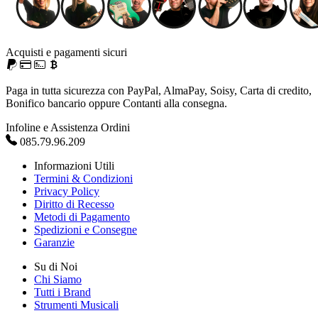
Acquisti e pagamenti sicuri
Paga in tutta sicurezza con PayPal, AlmaPay, Soisy, Carta di credito,
Bonifico bancario oppure Contanti alla consegna.
Infoline e Assistenza Ordini
085.79.96.209
Informazioni Utili
Termini & Condizioni
Privacy Policy
Diritto di Recesso
Metodi di Pagamento
Spedizioni e Consegne
Garanzie
Su di Noi
Chi Siamo
Tutti i Brand
Strumenti Musicali