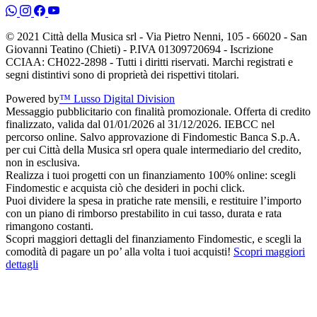
© 2021 Città della Musica srl - Via Pietro Nenni, 105 - 66020 - San
Giovanni Teatino (Chieti) - P.IVA 01309720694 - Iscrizione
CCIAA: CH022-2898 - Tutti i diritti riservati. Marchi registrati e
segni distintivi sono di proprietà dei rispettivi titolari.
Powered by
™ Lusso Digital Division
Messaggio pubblicitario con finalità promozionale. Offerta di credito
finalizzato, valida dal 01/01/2026 al 31/12/2026. IEBCC nel
percorso online. Salvo approvazione di Findomestic Banca S.p.A.
per cui Città della Musica srl opera quale intermediario del credito,
non in esclusiva.
Realizza i tuoi progetti con un finanziamento 100% online: scegli
Findomestic e acquista ciò che desideri in pochi click.
Puoi dividere la spesa in pratiche rate mensili, e restituire l’importo
con un piano di rimborso prestabilito in cui tasso, durata e rata
rimangono costanti.
Scopri maggiori dettagli del finanziamento Findomestic, e scegli la
comodità di pagare un po’ alla volta i tuoi acquisti!
Scopri maggiori
dettagli