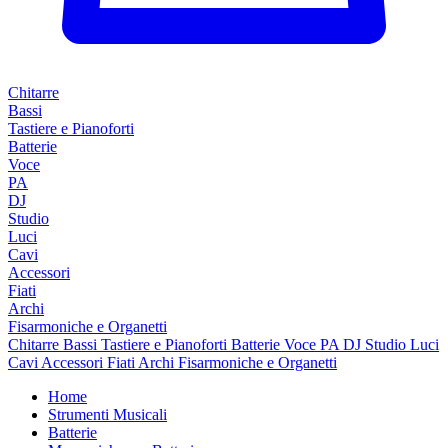
Chitarre
Bassi
Tastiere e Pianoforti
Batterie
Voce
PA
DJ
Studio
Luci
Cavi
Accessori
Fiati
Archi
Fisarmoniche e Organetti
Chitarre
Bassi
Tastiere e Pianoforti
Batterie
Voce
PA
DJ
Studio
Luci
Cavi
Accessori
Fiati
Archi
Fisarmoniche e Organetti
Home
Strumenti Musicali
Batterie