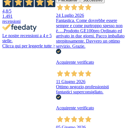
Precedente
Successivo
4,8
/5
24 Luglio 2026
1.491
Fantastica. Come dovrebbe essere
recensioni
sempre e come purtroppo spesso non
è….Prodotto GE100pro Ordinato ed
Le nostre recensioni a 4 e 5
arrivato in due giorni. Pacco imballato
stelle.
strepitosamente. Davvero un ottimo
Clicca qui per leggerle tutte >
servizio. Grazie.
Acquirente verificato
11 Giugno 2026
Ottimo negozio,professionisti
fantastici superconsigliato.
Acquirente verificato
05 Giugno 2026