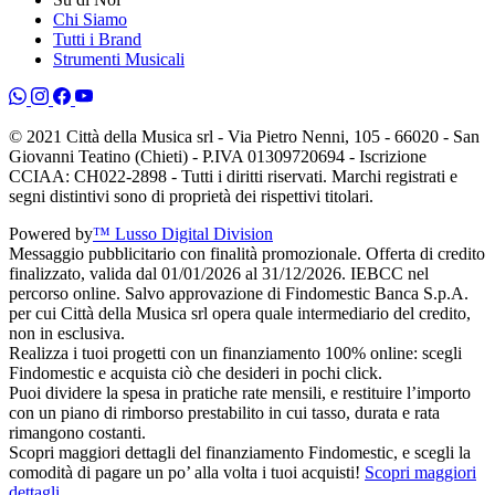
Chi Siamo
Tutti i Brand
Strumenti Musicali
© 2021 Città della Musica srl - Via Pietro Nenni, 105 - 66020 - San
Giovanni Teatino (Chieti) - P.IVA 01309720694 - Iscrizione
CCIAA: CH022-2898 - Tutti i diritti riservati. Marchi registrati e
segni distintivi sono di proprietà dei rispettivi titolari.
Powered by
™ Lusso Digital Division
Messaggio pubblicitario con finalità promozionale. Offerta di credito
finalizzato, valida dal 01/01/2026 al 31/12/2026. IEBCC nel
percorso online. Salvo approvazione di Findomestic Banca S.p.A.
per cui Città della Musica srl opera quale intermediario del credito,
non in esclusiva.
Realizza i tuoi progetti con un finanziamento 100% online: scegli
Findomestic e acquista ciò che desideri in pochi click.
Puoi dividere la spesa in pratiche rate mensili, e restituire l’importo
con un piano di rimborso prestabilito in cui tasso, durata e rata
rimangono costanti.
Scopri maggiori dettagli del finanziamento Findomestic, e scegli la
comodità di pagare un po’ alla volta i tuoi acquisti!
Scopri maggiori
dettagli