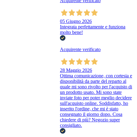
Acquirente verificato
05 Giugno 2026
Integrata perfettamente e funziona
molto bene!
Acquirente verificato
28 Maggio 2026
Ottima comunicazione, con cortesia e
disponibilità da parte del reparto al
quale mi sono rivolto per l'acquisto di
un prodotto usato. Mi sono state
inviate foto per poter meglio decidere
sull'acquisto online. Soddisfatto, ho
inserito l'ordine, che mi è stato
consegnato il giorno dopo. Cosa
chiedere di più? Negozio super
consigliato.