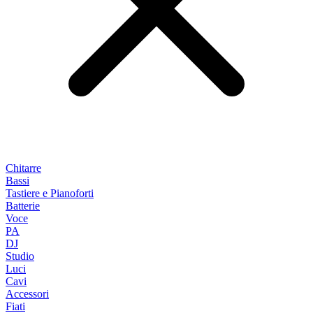
Chitarre
Bassi
Tastiere e Pianoforti
Batterie
Voce
PA
DJ
Studio
Luci
Cavi
Accessori
Fiati