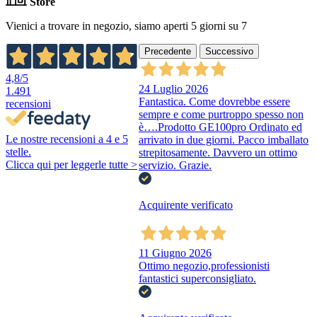
Store
Vienici a trovare in negozio, siamo aperti 5 giorni su 7
Precedente
Successivo
4,8
/5
24 Luglio 2026
1.491
Fantastica. Come dovrebbe essere
recensioni
sempre e come purtroppo spesso non
è….Prodotto GE100pro Ordinato ed
Le nostre recensioni a 4 e 5
arrivato in due giorni. Pacco imballato
stelle.
strepitosamente. Davvero un ottimo
Clicca qui per leggerle tutte >
servizio. Grazie.
Acquirente verificato
11 Giugno 2026
Ottimo negozio,professionisti
fantastici superconsigliato.