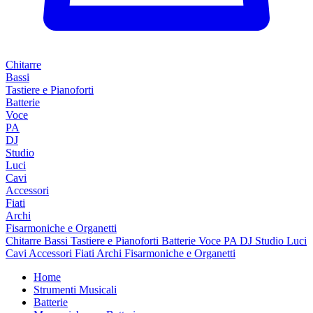
Chitarre
Bassi
Tastiere e Pianoforti
Batterie
Voce
PA
DJ
Studio
Luci
Cavi
Accessori
Fiati
Archi
Fisarmoniche e Organetti
Chitarre
Bassi
Tastiere e Pianoforti
Batterie
Voce
PA
DJ
Studio
Luci
Cavi
Accessori
Fiati
Archi
Fisarmoniche e Organetti
Home
Strumenti Musicali
Batterie