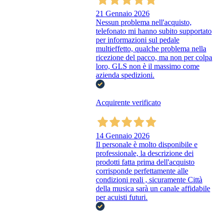
21 Gennaio 2026
Nessun problema nell'acquisto,
telefonato mi hanno subito supportato
per informazioni sul pedale
multieffetto, qualche problema nella
ricezione del pacco, ma non per colpa
loro, GLS non è il massimo come
azienda spedizioni.
Acquirente verificato
14 Gennaio 2026
Il personale è molto disponibile e
professionale, la descrizione dei
prodotti fatta prima dell'acquisto
corrisponde perfettamente alle
condizioni reali , sicuramente Città
della musica sarà un canale affidabile
per acuisti futuri.