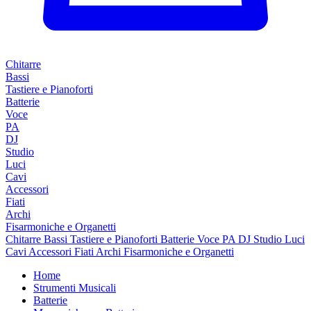
Chitarre
Bassi
Tastiere e Pianoforti
Batterie
Voce
PA
DJ
Studio
Luci
Cavi
Accessori
Fiati
Archi
Fisarmoniche e Organetti
Chitarre
Bassi
Tastiere e Pianoforti
Batterie
Voce
PA
DJ
Studio
Luci
Cavi
Accessori
Fiati
Archi
Fisarmoniche e Organetti
Home
Strumenti Musicali
Batterie