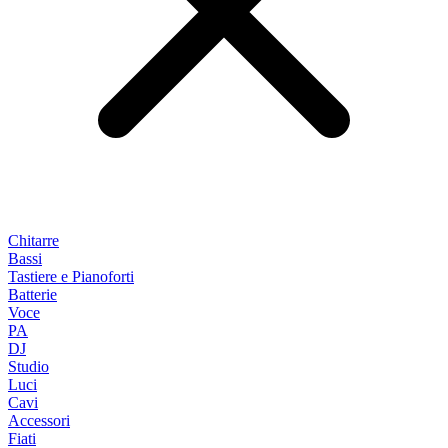
Chitarre
Bassi
Tastiere e Pianoforti
Batterie
Voce
PA
DJ
Studio
Luci
Cavi
Accessori
Fiati