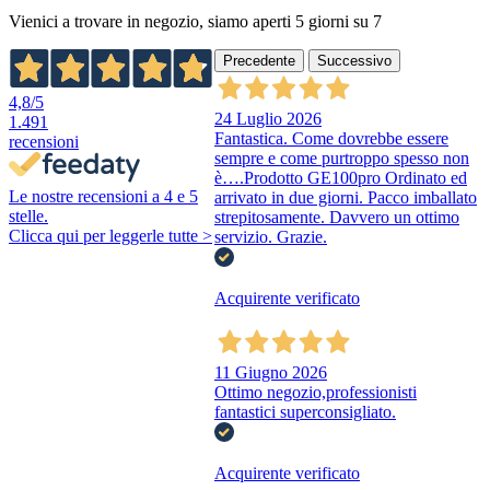
Vienici a trovare in negozio, siamo aperti 5 giorni su 7
Precedente
Successivo
4,8
/5
24 Luglio 2026
1.491
Fantastica. Come dovrebbe essere
recensioni
sempre e come purtroppo spesso non
è….Prodotto GE100pro Ordinato ed
Le nostre recensioni a 4 e 5
arrivato in due giorni. Pacco imballato
stelle.
strepitosamente. Davvero un ottimo
Clicca qui per leggerle tutte >
servizio. Grazie.
Acquirente verificato
11 Giugno 2026
Ottimo negozio,professionisti
fantastici superconsigliato.
Acquirente verificato