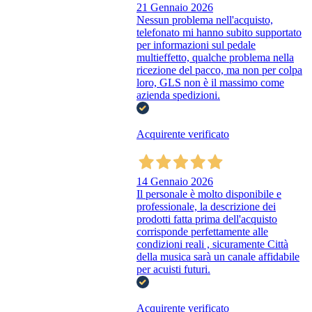
21 Gennaio 2026
Nessun problema nell'acquisto,
telefonato mi hanno subito supportato
per informazioni sul pedale
multieffetto, qualche problema nella
ricezione del pacco, ma non per colpa
loro, GLS non è il massimo come
azienda spedizioni.
Acquirente verificato
14 Gennaio 2026
Il personale è molto disponibile e
professionale, la descrizione dei
prodotti fatta prima dell'acquisto
corrisponde perfettamente alle
condizioni reali , sicuramente Città
della musica sarà un canale affidabile
per acuisti futuri.
Acquirente verificato