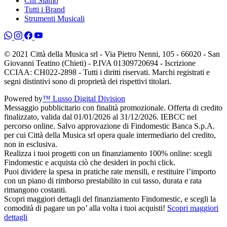
Chi Siamo
Tutti i Brand
Strumenti Musicali
© 2021 Città della Musica srl - Via Pietro Nenni, 105 - 66020 - San
Giovanni Teatino (Chieti) - P.IVA 01309720694 - Iscrizione
CCIAA: CH022-2898 - Tutti i diritti riservati. Marchi registrati e
segni distintivi sono di proprietà dei rispettivi titolari.
Powered by
™ Lusso Digital Division
Messaggio pubblicitario con finalità promozionale. Offerta di credito
finalizzato, valida dal 01/01/2026 al 31/12/2026. IEBCC nel
percorso online. Salvo approvazione di Findomestic Banca S.p.A.
per cui Città della Musica srl opera quale intermediario del credito,
non in esclusiva.
Realizza i tuoi progetti con un finanziamento 100% online: scegli
Findomestic e acquista ciò che desideri in pochi click.
Puoi dividere la spesa in pratiche rate mensili, e restituire l’importo
con un piano di rimborso prestabilito in cui tasso, durata e rata
rimangono costanti.
Scopri maggiori dettagli del finanziamento Findomestic, e scegli la
comodità di pagare un po’ alla volta i tuoi acquisti!
Scopri maggiori
dettagli