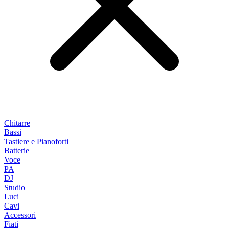
Chitarre
Bassi
Tastiere e Pianoforti
Batterie
Voce
PA
DJ
Studio
Luci
Cavi
Accessori
Fiati