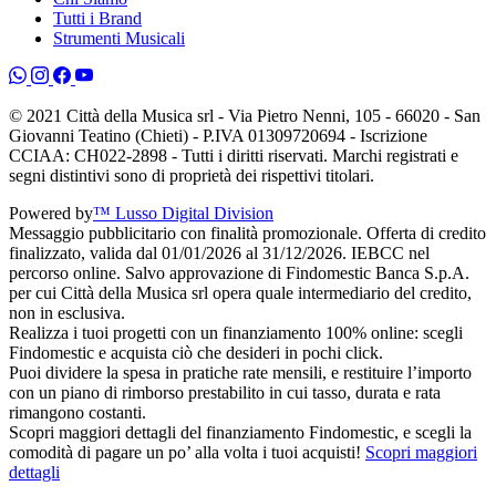
Tutti i Brand
Strumenti Musicali
© 2021 Città della Musica srl - Via Pietro Nenni, 105 - 66020 - San
Giovanni Teatino (Chieti) - P.IVA 01309720694 - Iscrizione
CCIAA: CH022-2898 - Tutti i diritti riservati. Marchi registrati e
segni distintivi sono di proprietà dei rispettivi titolari.
Powered by
™ Lusso Digital Division
Messaggio pubblicitario con finalità promozionale. Offerta di credito
finalizzato, valida dal 01/01/2026 al 31/12/2026. IEBCC nel
percorso online. Salvo approvazione di Findomestic Banca S.p.A.
per cui Città della Musica srl opera quale intermediario del credito,
non in esclusiva.
Realizza i tuoi progetti con un finanziamento 100% online: scegli
Findomestic e acquista ciò che desideri in pochi click.
Puoi dividere la spesa in pratiche rate mensili, e restituire l’importo
con un piano di rimborso prestabilito in cui tasso, durata e rata
rimangono costanti.
Scopri maggiori dettagli del finanziamento Findomestic, e scegli la
comodità di pagare un po’ alla volta i tuoi acquisti!
Scopri maggiori
dettagli