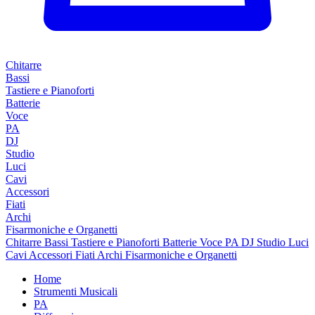
Chitarre
Bassi
Tastiere e Pianoforti
Batterie
Voce
PA
DJ
Studio
Luci
Cavi
Accessori
Fiati
Archi
Fisarmoniche e Organetti
Chitarre
Bassi
Tastiere e Pianoforti
Batterie
Voce
PA
DJ
Studio
Luci
Cavi
Accessori
Fiati
Archi
Fisarmoniche e Organetti
Home
Strumenti Musicali
PA