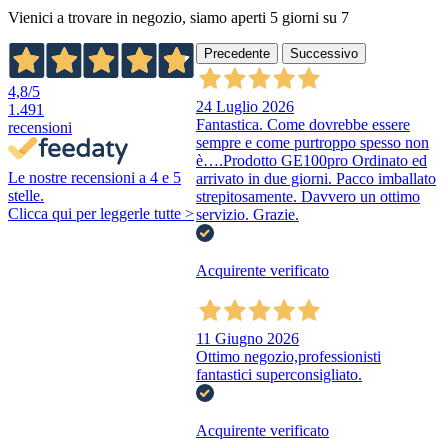
Vienici a trovare in negozio, siamo aperti 5 giorni su 7
Precedente
Successivo
4,8
/5
24 Luglio 2026
1.491
Fantastica. Come dovrebbe essere
recensioni
sempre e come purtroppo spesso non
è….Prodotto GE100pro Ordinato ed
Le nostre recensioni a 4 e 5
arrivato in due giorni. Pacco imballato
stelle.
strepitosamente. Davvero un ottimo
Clicca qui per leggerle tutte >
servizio. Grazie.
Acquirente verificato
11 Giugno 2026
Ottimo negozio,professionisti
fantastici superconsigliato.
Acquirente verificato