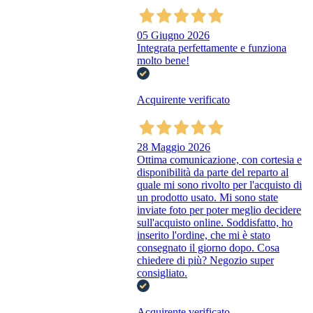
05 Giugno 2026
Integrata perfettamente e funziona
molto bene!
Acquirente verificato
28 Maggio 2026
Ottima comunicazione, con cortesia e
disponibilità da parte del reparto al
quale mi sono rivolto per l'acquisto di
un prodotto usato. Mi sono state
inviate foto per poter meglio decidere
sull'acquisto online. Soddisfatto, ho
inserito l'ordine, che mi è stato
consegnato il giorno dopo. Cosa
chiedere di più? Negozio super
consigliato.
Acquirente verificato