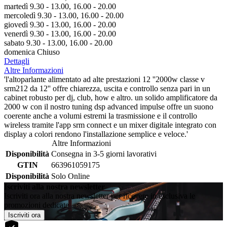
martedì 9.30 - 13.00, 16.00 - 20.00
mercoledì 9.30 - 13.00, 16.00 - 20.00
giovedì 9.30 - 13.00, 16.00 - 20.00
venerdì 9.30 - 13.00, 16.00 - 20.00
sabato 9.30 - 13.00, 16.00 - 20.00
domenica Chiuso
Dettagli
Altre Informazioni
'l'altoparlante alimentato ad alte prestazioni 12 ''2000w classe v
srm212 da 12'' offre chiarezza, uscita e controllo senza pari in un
cabinet robusto per dj, club, how e altro. un solido amplificatore da
2000 w con il nostro tuning dsp advanced impulse offre un suono
coerente anche a volumi estremi la trasmissione e il controllo
wireless tramite l'app srm connect e un mixer digitale integrato con
display a colori rendono l'installazione semplice e veloce.'
Altre Informazioni
Disponibilità
Consegna in 3-5 giorni lavorativi
GTIN
663961059175
Disponibilità
Solo Online
Iscriviti alla nostra newsletter
Iscriviti ora alla nostra newsletter per ricevere in esclusiva le
promozioni dedicate
Iscriviti ora