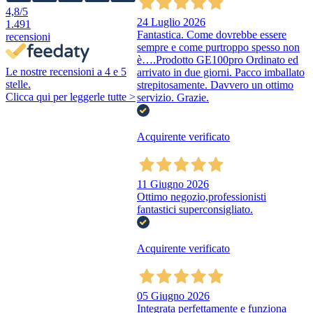
4,8
/5
24 Luglio 2026
1.491
Fantastica. Come dovrebbe essere
recensioni
sempre e come purtroppo spesso non
è….Prodotto GE100pro Ordinato ed
Le nostre recensioni a 4 e 5
arrivato in due giorni. Pacco imballato
stelle.
strepitosamente. Davvero un ottimo
Clicca qui per leggerle tutte >
servizio. Grazie.
Acquirente verificato
11 Giugno 2026
Ottimo negozio,professionisti
fantastici superconsigliato.
Acquirente verificato
05 Giugno 2026
Integrata perfettamente e funziona