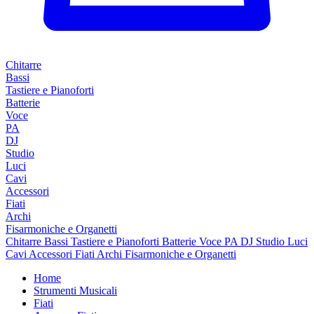
Chitarre
Bassi
Tastiere e Pianoforti
Batterie
Voce
PA
DJ
Studio
Luci
Cavi
Accessori
Fiati
Archi
Fisarmoniche e Organetti
Chitarre
Bassi
Tastiere e Pianoforti
Batterie
Voce
PA
DJ
Studio
Luci
Cavi
Accessori
Fiati
Archi
Fisarmoniche e Organetti
Home
Strumenti Musicali
Fiati