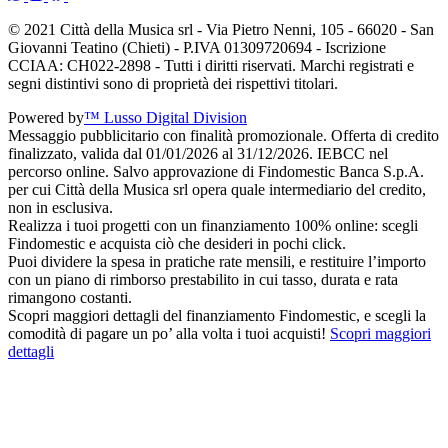
© 2021 Città della Musica srl - Via Pietro Nenni, 105 - 66020 - San
Giovanni Teatino (Chieti) - P.IVA 01309720694 - Iscrizione
CCIAA: CH022-2898 - Tutti i diritti riservati. Marchi registrati e
segni distintivi sono di proprietà dei rispettivi titolari.
Powered by
™ Lusso Digital Division
Messaggio pubblicitario con finalità promozionale. Offerta di credito
finalizzato, valida dal 01/01/2026 al 31/12/2026. IEBCC nel
percorso online. Salvo approvazione di Findomestic Banca S.p.A.
per cui Città della Musica srl opera quale intermediario del credito,
non in esclusiva.
Realizza i tuoi progetti con un finanziamento 100% online: scegli
Findomestic e acquista ciò che desideri in pochi click.
Puoi dividere la spesa in pratiche rate mensili, e restituire l’importo
con un piano di rimborso prestabilito in cui tasso, durata e rata
rimangono costanti.
Scopri maggiori dettagli del finanziamento Findomestic, e scegli la
comodità di pagare un po’ alla volta i tuoi acquisti!
Scopri maggiori
dettagli