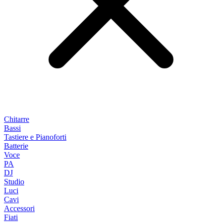
Chitarre
Bassi
Tastiere e Pianoforti
Batterie
Voce
PA
DJ
Studio
Luci
Cavi
Accessori
Fiati