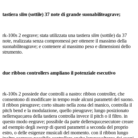
tastiera
slim
(sottile) 37 note di grande suonabiliteagrave;
rk-100s 2 eegrave; stata utilizzata una tastiera
slim
(sottile) da 37
note, realizzata senza compromessi per ottenere il massimo della
suonabiliteagrave; e contenere al massimo peso e dimensioni dello
strumento.
due ribbon controllers ampliano il potenziale esecutivo
rk-100s 2 possiede due controlli a nastro: ribbon controller, che
consentono di modificare in tempo reale alcuni parametri del suono.
il ribbon pieugrave; corto situato nella zona del manico, controlla il
pitch bend e la modulazione, quello pieugrave; lungo posizionato
nellersquo;area della tastiera controlla invece il pitch o il filtro. in
questo modo eegrave; possibile da parte dellersquo;esecutore creare
ad esempio degli
sweep
di questi parametri a seconda del proprio
estro, o delle esigenze musicali del momento. con il ribbon lungo