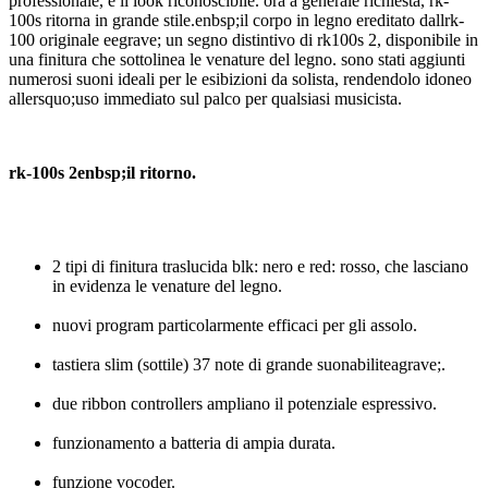
professionale, e il look riconoscibile. ora a generale richiesta, rk-
100s ritorna in grande stile.enbsp;il corpo in legno ereditato dallrk-
100 originale eegrave; un segno distintivo di rk100s 2, disponibile in
una finitura che sottolinea le venature del legno. sono stati aggiunti
numerosi suoni ideali per le esibizioni da solista, rendendolo idoneo
allersquo;uso immediato sul palco per qualsiasi musicista.
rk-100s 2enbsp;
il ritorno.
2 tipi di finitura traslucida blk: nero e red: rosso, che lasciano
in evidenza le venature del legno.
nuovi program particolarmente efficaci per gli assolo.
tastiera slim (sottile) 37 note di grande suonabiliteagrave;.
due ribbon controllers ampliano il potenziale espressivo.
funzionamento a batteria di ampia durata.
funzione vocoder.