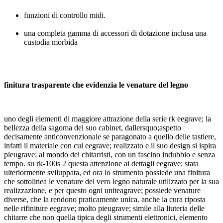
funzioni di controllo midi.
una completa gamma di accessori di dotazione inclusa una
custodia morbida
finitura trasparente che evidenzia le venature del legno
uno degli elementi di maggiore attrazione della serie rk eegrave; la
bellezza della sagoma del suo cabinet, dallersquo;aspetto
decisamente anticonvenzionale se paragonato a quello delle tastiere,
infatti il materiale con cui eegrave; realizzato e il suo design si ispira
pieugrave; al mondo dei chitarristi, con un fascino indubbio e senza
tempo. su rk-100s 2 questa attenzione ai dettagli eegrave; stata
ulteriormente sviluppata, ed ora lo strumento possiede una finitura
che sottolinea le venature del vero legno naturale utilizzato per la sua
realizzazione, e per questo ogni uniteagrave; possiede venature
diverse, che la rendono praticamente unica. anche la cura riposta
nelle rifiniture eegrave; molto pieugrave; simile alla liuteria delle
chitarre che non quella tipica degli strumenti elettronici, elemento