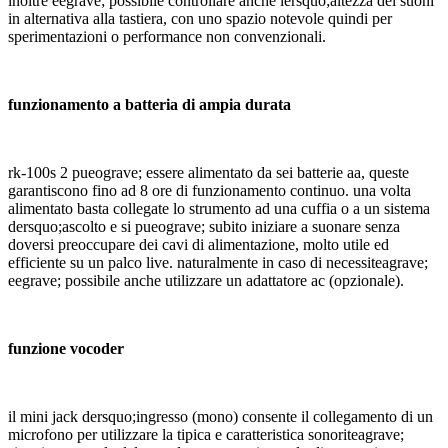
inoltre eegrave; possibile controllare anche lersquo;altezza dei suoni
in alternativa alla tastiera, con uno spazio notevole quindi per
sperimentazioni o performance non convenzionali.
funzionamento a batteria di
ampia durata
rk-100s 2 pueograve; essere alimentato da sei batterie aa, queste
garantiscono fino ad 8 ore di funzionamento continuo. una volta
alimentato basta collegate lo strumento ad una cuffia o a un sistema
dersquo;ascolto e si pueograve; subito iniziare a suonare senza
doversi preoccupare dei cavi di alimentazione, molto utile ed
efficiente su un palco live. naturalmente in caso di necessiteagrave;
eegrave; possibile anche utilizzare un adattatore ac (opzionale).
funzione vocoder
il mini jack dersquo;ingresso (mono) consente il collegamento di un
microfono per utilizzare la tipica e caratteristica sonoriteagrave;