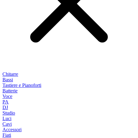
Chitarre
Bassi
Tastiere e Pianoforti
Batterie
Voce
PA
DJ
Studio
Luci
Cavi
Accessori
Fiati