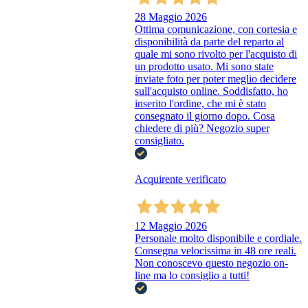
28 Maggio 2026
Ottima comunicazione, con cortesia e
disponibilità da parte del reparto al
quale mi sono rivolto per l'acquisto di
un prodotto usato. Mi sono state
inviate foto per poter meglio decidere
sull'acquisto online. Soddisfatto, ho
inserito l'ordine, che mi è stato
consegnato il giorno dopo. Cosa
chiedere di più? Negozio super
consigliato.
Acquirente verificato
12 Maggio 2026
Personale molto disponibile e cordiale.
Consegna velocissima in 48 ore reali.
Non conoscevo questo negozio on-
line ma lo consiglio a tutti!