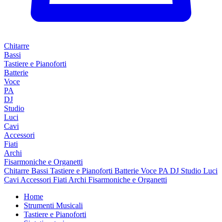
Chitarre
Bassi
Tastiere e Pianoforti
Batterie
Voce
PA
DJ
Studio
Luci
Cavi
Accessori
Fiati
Archi
Fisarmoniche e Organetti
Chitarre
Bassi
Tastiere e Pianoforti
Batterie
Voce
PA
DJ
Studio
Luci
Cavi
Accessori
Fiati
Archi
Fisarmoniche e Organetti
Home
Strumenti Musicali
Tastiere e Pianoforti