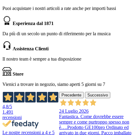
Puoi acquistare i nostri articoli a rate anche per importi bassi
Esperienza dal 1871
Da più di un secolo un punto di riferimento per la musica
Assistenza Clienti
Il nostro team è sempre a tua disposizione
Store
Vienici a trovare in negozio, siamo aperti 5 giorni su 7
Precedente
Successivo
4,8
/5
24 Luglio 2026
1.491
Fantastica. Come dovrebbe essere
recensioni
sempre e come purtroppo spesso non
è….Prodotto GE100pro Ordinato ed
Le nostre recensioni a 4 e 5
arrivato in due giorni. Pacco imballato