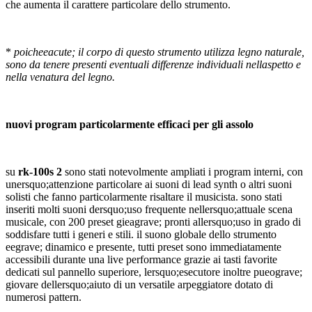
che aumenta il carattere particolare dello strumento.
*
poicheeacute; il corpo di questo strumento utilizza legno naturale,
sono da tenere present
i
eventuali differenze individuali nellaspetto
e
nella venatura del legno.
nuovi program particolarmente efficaci per gli assolo
su
rk-100s 2
sono stati notevolmente ampliati i program interni, con
unersquo;attenzione particolare ai suoni di lead synth o altri suoni
solisti che fanno particolarmente risaltare il musicista. sono stati
inseriti molti suoni dersquo;uso frequente nellersquo;attuale scena
musicale, con 200 preset gieagrave; pronti allersquo;uso in grado di
soddisfare tutti i generi e stili. il suono globale dello strumento
eegrave; dinamico e presente, tutti preset sono immediatamente
accessibili durante una live performance grazie ai tasti favorite
dedicati sul pannello superiore, lersquo;esecutore inoltre pueograve;
giovare dellersquo;aiuto di un versatile arpeggiatore dotato di
numerosi pattern.