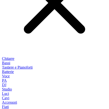
Chitarre
Bassi
Tastiere e Pianoforti
Batterie
Voce
PA
DJ
Studio
Luci
Cavi
Accessori
Fiati