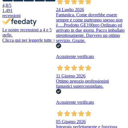
4,8
/5
24 Luglio 2026
1.491
Fantastica. Come dovrebbe essere
recensioni
sempre e come purtroppo spesso non
è….Prodotto GE100pro Ordinato ed
Le nostre recensioni a 4 e 5
arrivato in due giorni. Pacco imballato
stelle.
strepitosamente. Davvero un ottimo
Clicca qui per leggerle tutte >
servizio. Grazie.
Acquirente verificato
11 Giugno 2026
Ottimo negozio,professionisti
fantastici superconsigliato.
Acquirente verificato
05 Giugno 2026
Integrata perfettamente e funziona