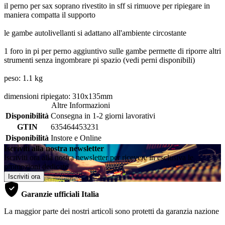
il perno per sax soprano rivestito in sff si rimuove per ripiegare in
maniera compatta il supporto
le gambe autolivellanti si adattano all'ambiente circostante
1 foro in pi per perno aggiuntivo sulle gambe permette di riporre altri
strumenti senza ingombrare pi spazio (vedi perni disponibili)
peso: 1.1 kg
dimensioni ripiegato: 310x135mm
Altre Informazioni
Disponibilità
Consegna in 1-2 giorni lavorativi
GTIN
635464453231
Disponibilità
Instore e Online
Iscriviti alla nostra newsletter
Iscriviti ora alla nostra newsletter per ricevere in esclusiva le
promozioni dedicate
Iscriviti ora
Garanzie ufficiali Italia
La maggior parte dei nostri articoli sono protetti da garanzia nazione