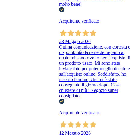
molto bene!
Acquirente verificato
28 Maggio 2026
Ottima comunicazione, con cortesia e
disponibilità da parte del reparto al
quale mi sono rivolto per l'acquisto di
un prodotto usato. Mi sono state
inviate foto per poter meglio decidere
sull'acquisto online. Soddisfatto, ho
inserito l'ordine, che mi è stato
consegnato il giorno dopo. Cosa
chiedere di più? Negozio super
consigliato.
Acquirente verificato
12 Maggio 2026