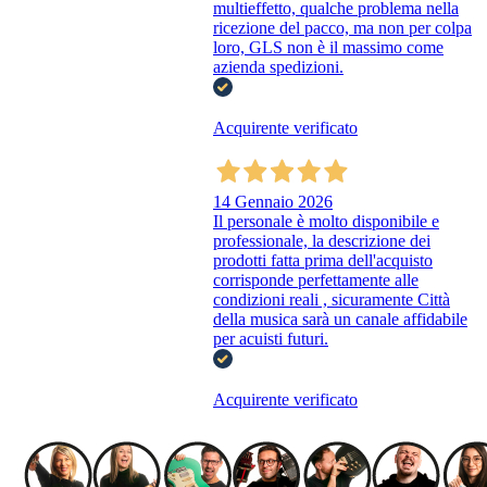
multieffetto, qualche problema nella
ricezione del pacco, ma non per colpa
loro, GLS non è il massimo come
azienda spedizioni.
Acquirente verificato
14 Gennaio 2026
Il personale è molto disponibile e
professionale, la descrizione dei
prodotti fatta prima dell'acquisto
corrisponde perfettamente alle
condizioni reali , sicuramente Città
della musica sarà un canale affidabile
per acuisti futuri.
Acquirente verificato