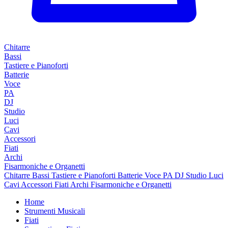
Chitarre
Bassi
Tastiere e Pianoforti
Batterie
Voce
PA
DJ
Studio
Luci
Cavi
Accessori
Fiati
Archi
Fisarmoniche e Organetti
Chitarre
Bassi
Tastiere e Pianoforti
Batterie
Voce
PA
DJ
Studio
Luci
Cavi
Accessori
Fiati
Archi
Fisarmoniche e Organetti
Home
Strumenti Musicali
Fiati