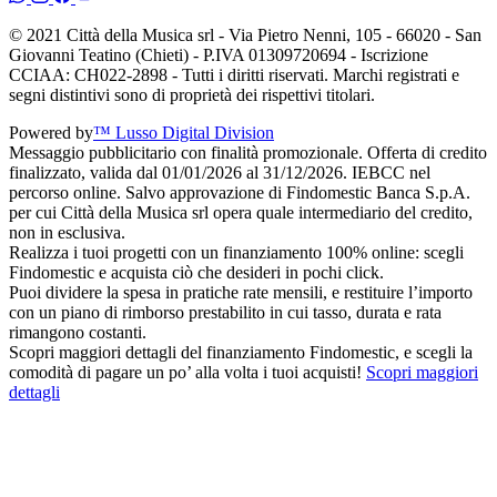
© 2021 Città della Musica srl - Via Pietro Nenni, 105 - 66020 - San
Giovanni Teatino (Chieti) - P.IVA 01309720694 - Iscrizione
CCIAA: CH022-2898 - Tutti i diritti riservati. Marchi registrati e
segni distintivi sono di proprietà dei rispettivi titolari.
Powered by
™ Lusso Digital Division
Messaggio pubblicitario con finalità promozionale. Offerta di credito
finalizzato, valida dal 01/01/2026 al 31/12/2026. IEBCC nel
percorso online. Salvo approvazione di Findomestic Banca S.p.A.
per cui Città della Musica srl opera quale intermediario del credito,
non in esclusiva.
Realizza i tuoi progetti con un finanziamento 100% online: scegli
Findomestic e acquista ciò che desideri in pochi click.
Puoi dividere la spesa in pratiche rate mensili, e restituire l’importo
con un piano di rimborso prestabilito in cui tasso, durata e rata
rimangono costanti.
Scopri maggiori dettagli del finanziamento Findomestic, e scegli la
comodità di pagare un po’ alla volta i tuoi acquisti!
Scopri maggiori
dettagli