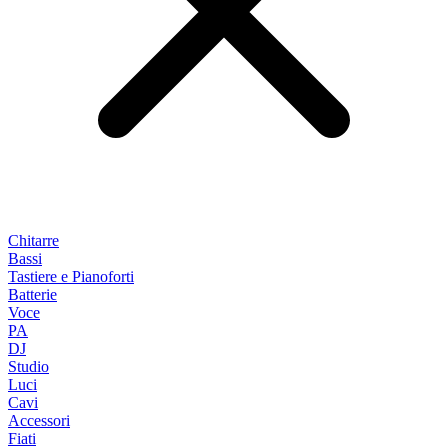
Chitarre
Bassi
Tastiere e Pianoforti
Batterie
Voce
PA
DJ
Studio
Luci
Cavi
Accessori
Fiati