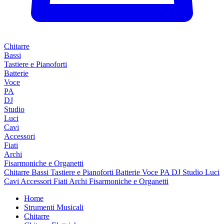
Chitarre
Bassi
Tastiere e Pianoforti
Batterie
Voce
PA
DJ
Studio
Luci
Cavi
Accessori
Fiati
Archi
Fisarmoniche e Organetti
Chitarre
Bassi
Tastiere e Pianoforti
Batterie
Voce
PA
DJ
Studio
Luci
Cavi
Accessori
Fiati
Archi
Fisarmoniche e Organetti
Home
Strumenti Musicali
Chitarre