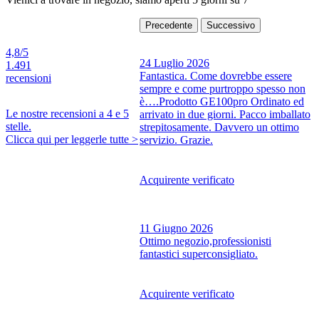
Precedente
Successivo
4,8
/5
24 Luglio 2026
1.491
Fantastica. Come dovrebbe essere
recensioni
sempre e come purtroppo spesso non
è….Prodotto GE100pro Ordinato ed
Le nostre recensioni a 4 e 5
arrivato in due giorni. Pacco imballato
stelle.
strepitosamente. Davvero un ottimo
Clicca qui per leggerle tutte >
servizio. Grazie.
Acquirente verificato
11 Giugno 2026
Ottimo negozio,professionisti
fantastici superconsigliato.
Acquirente verificato