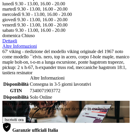
lunedì 9.30 - 13.00, 16.00 - 20.00
martedì 9.30 - 13.00, 16.00 - 20.00
mercoledì 9.30 - 13.00, 16.00 - 20.00
giovedì 9.30 - 13.00, 16.00 - 20.00
venerdì 9.30 - 13.00, 16.00 - 20.00
sabato 9.30 - 13.00, 16.00 - 20.00
domenica Chiuso
Dettagli
Altre Informazioni
67' viking - riedizione del modello viking originale del 1967 noto
come modello ``elvis. nero, top in acero, corpo f-hole maple, manico
maple bolt-on, t-o-m a lunga escursione, ponte hagstrom trapeeze,
pickup: 2 x h-67, h-expander truss rod, meccaniche hagstrom 18:1,
tastiera resinator
Altre Informazioni
Disponibilità
Consegna in 3-5 giorni lavorativi
GTIN
7340071903772
Disponibilità
Solo Online
Iscriviti alla nostra newsletter
Iscriviti ora alla nostra newsletter per ricevere in esclusiva le
promozioni dedicate
Iscriviti ora
Garanzie ufficiali Italia