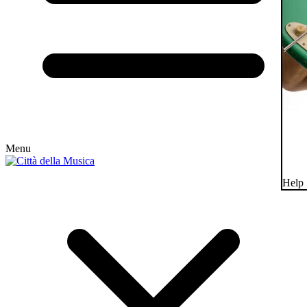
Menu
Help