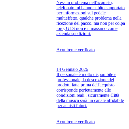
Nessun problema nell'acquisto,
telefonato mi hanno subito supportato
per informazioni sul pedale
multieffetto, qualche problema nella
ricezione del pacco, ma non per colpa
loro, GLS non è il massimo come
azienda spedizioni.
Acquirente verificato
14 Gennaio 2026
Il personale è molto disponibile e
professionale, la descrizione dei
prodotti fatta prima dell'acquisto
corrisponde perfettamente alle
condizioni reali , sicuramente Città
della musica sarà un canale affidabile
per acuisti futuri.
Acquirente verificato