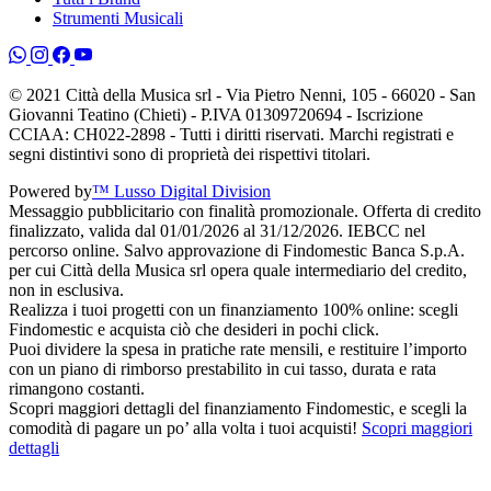
Strumenti Musicali
© 2021 Città della Musica srl - Via Pietro Nenni, 105 - 66020 - San
Giovanni Teatino (Chieti) - P.IVA 01309720694 - Iscrizione
CCIAA: CH022-2898 - Tutti i diritti riservati. Marchi registrati e
segni distintivi sono di proprietà dei rispettivi titolari.
Powered by
™ Lusso Digital Division
Messaggio pubblicitario con finalità promozionale. Offerta di credito
finalizzato, valida dal 01/01/2026 al 31/12/2026. IEBCC nel
percorso online. Salvo approvazione di Findomestic Banca S.p.A.
per cui Città della Musica srl opera quale intermediario del credito,
non in esclusiva.
Realizza i tuoi progetti con un finanziamento 100% online: scegli
Findomestic e acquista ciò che desideri in pochi click.
Puoi dividere la spesa in pratiche rate mensili, e restituire l’importo
con un piano di rimborso prestabilito in cui tasso, durata e rata
rimangono costanti.
Scopri maggiori dettagli del finanziamento Findomestic, e scegli la
comodità di pagare un po’ alla volta i tuoi acquisti!
Scopri maggiori
dettagli