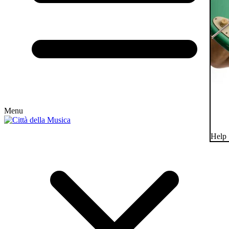
Menu
Help