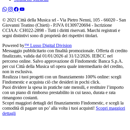
© 2021 Città della Musica srl - Via Pietro Nenni, 105 - 66020 - San
Giovanni Teatino (Chieti) - P.IVA 01309720694 - Iscrizione
CCIAA: CH022-2898 - Tutti i diritti riservati. Marchi registrati e
segni distintivi sono di proprietà dei rispettivi titolari.
Powered by
™ Lusso Digital Division
Messaggio pubblicitario con finalità promozionale. Offerta di credito
finalizzato, valida dal 01/01/2026 al 31/12/2026. IEBCC nel
percorso online. Salvo approvazione di Findomestic Banca S.p.A.
per cui Città della Musica srl opera quale intermediario del credito,
non in esclusiva.
Realizza i tuoi progetti con un finanziamento 100% online: scegli
Findomestic e acquista ciò che desideri in pochi click.
Puoi dividere la spesa in pratiche rate mensili, e restituire l’importo
con un piano di rimborso prestabilito in cui tasso, durata e rata
rimangono costanti.
Scopri maggiori dettagli del finanziamento Findomestic, e scegli la
comodità di pagare un po’ alla volta i tuoi acquisti!
Scopri maggiori
dettagli