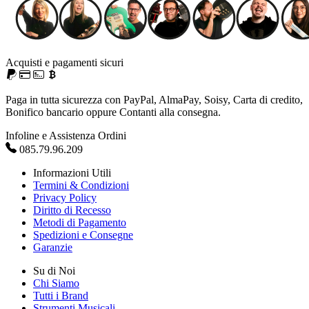
Acquisti e pagamenti sicuri
Paga in tutta sicurezza con PayPal, AlmaPay, Soisy, Carta di credito,
Bonifico bancario oppure Contanti alla consegna.
Infoline e Assistenza Ordini
085.79.96.209
Informazioni Utili
Termini & Condizioni
Privacy Policy
Diritto di Recesso
Metodi di Pagamento
Spedizioni e Consegne
Garanzie
Su di Noi
Chi Siamo
Tutti i Brand
Strumenti Musicali