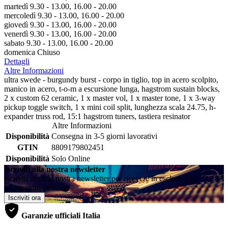
martedì 9.30 - 13.00, 16.00 - 20.00
mercoledì 9.30 - 13.00, 16.00 - 20.00
giovedì 9.30 - 13.00, 16.00 - 20.00
venerdì 9.30 - 13.00, 16.00 - 20.00
sabato 9.30 - 13.00, 16.00 - 20.00
domenica Chiuso
Dettagli
Altre Informazioni
ultra swede - burgundy burst - corpo in tiglio, top in acero scolpito,
manico in acero, t-o-m a escursione lunga, hagstrom sustain blocks,
2 x custom 62 ceramic, 1 x master vol, 1 x master tone, 1 x 3-way
pickup toggle switch, 1 x mini coil split, lunghezza scala 24.75, h-
expander truss rod, 15:1 hagstrom tuners, tastiera resinator
Altre Informazioni
Disponibilità
Consegna in 3-5 giorni lavorativi
GTIN
8809179802451
Disponibilità
Solo Online
Iscriviti alla nostra newsletter
Iscriviti ora alla nostra newsletter per ricevere in esclusiva le
promozioni dedicate
Iscriviti ora
Garanzie ufficiali Italia