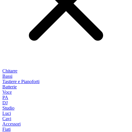
Chitarre
Bassi
Tastiere e Pianoforti
Batterie
Voce
PA
DJ
Studio
Luci
Cavi
Accessori
Fiati