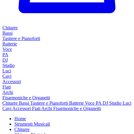
Chitarre
Bassi
Tastiere e Pianoforti
Batterie
Voce
PA
DJ
Studio
Luci
Cavi
Accessori
Fiati
Archi
Fisarmoniche e Organetti
Chitarre
Bassi
Tastiere e Pianoforti
Batterie
Voce
PA
DJ
Studio
Luci
Cavi
Accessori
Fiati
Archi
Fisarmoniche e Organetti
Home
Strumenti Musicali
Chitarre