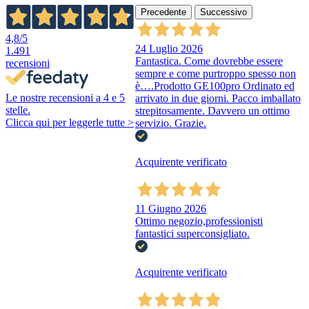
Precedente
Successivo
4,8
/5
24 Luglio 2026
1.491
Fantastica. Come dovrebbe essere
recensioni
sempre e come purtroppo spesso non
è….Prodotto GE100pro Ordinato ed
Le nostre recensioni a 4 e 5
arrivato in due giorni. Pacco imballato
stelle.
strepitosamente. Davvero un ottimo
Clicca qui per leggerle tutte >
servizio. Grazie.
Acquirente verificato
11 Giugno 2026
Ottimo negozio,professionisti
fantastici superconsigliato.
Acquirente verificato