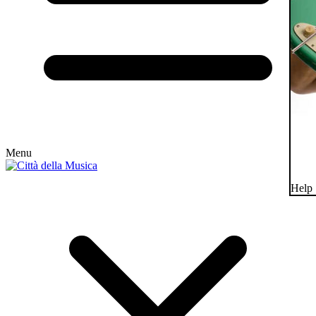
Menu
Help