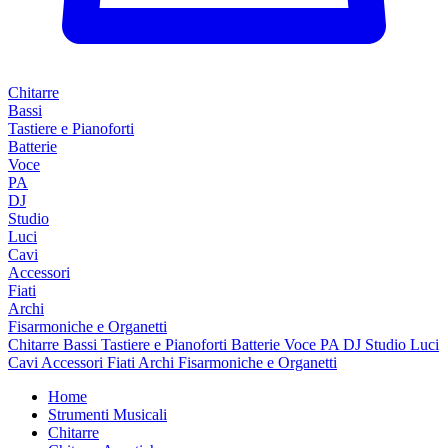
Chitarre
Bassi
Tastiere e Pianoforti
Batterie
Voce
PA
DJ
Studio
Luci
Cavi
Accessori
Fiati
Archi
Fisarmoniche e Organetti
Chitarre
Bassi
Tastiere e Pianoforti
Batterie
Voce
PA
DJ
Studio
Luci
Cavi
Accessori
Fiati
Archi
Fisarmoniche e Organetti
Home
Strumenti Musicali
Chitarre