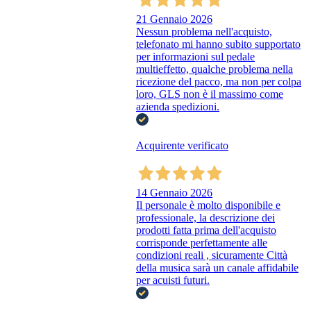
21 Gennaio 2026
Nessun problema nell'acquisto,
telefonato mi hanno subito supportato
per informazioni sul pedale
multieffetto, qualche problema nella
ricezione del pacco, ma non per colpa
loro, GLS non è il massimo come
azienda spedizioni.
Acquirente verificato
14 Gennaio 2026
Il personale è molto disponibile e
professionale, la descrizione dei
prodotti fatta prima dell'acquisto
corrisponde perfettamente alle
condizioni reali , sicuramente Città
della musica sarà un canale affidabile
per acuisti futuri.