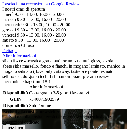
Lasciaci una recensioni su Google Review
I nostri orari di apertura
lunedì 9.30 - 13.00, 16.00 - 20.00
martedì 9.30 - 13.00, 16.00 - 20.00
mercoledì 9.30 - 13.00, 16.00 - 20.00
giovedì 9.30 - 13.00, 16.00 - 20.00
venerdì 9.30 - 13.00, 16.00 - 20.00
sabato 9.30 - 13.00, 16.00 - 20.00
domenica Chiuso
Dettagli
Altre Informazioni
siljan ii - ce - acustica grand auditorium - natural gloss, tavola in
abete sitka massello, fondo e fianchi in mogano laminato, manico in
mogano satinato (dove tail), cutaway, tastiera e ponte resinator,
sellino e dado graph tech, fishman on-board pre-amp isys+,
meccaniche hagstrom 18:1
Altre Informazioni
Disponibilità
Consegna in 3-5 giorni lavorativi
GTIN
7340071902579
Disponibilità
Solo Online
Iscriviti alla nostra newsletter
Iscriviti ora alla nostra newsletter per ricevere in esclusiva le
promozioni dedicate
Iscriviti ora