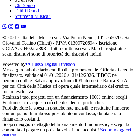
Chi Siamo
Tutti i Brand
Strumenti Musicali
© 2021 Città della Musica srl - Via Pietro Nenni, 105 - 66020 - San
Giovanni Teatino (Chieti) - P.IVA 01309720694 - Iscrizione
CCIAA: CH022-2898 - Tutti i diritti riservati. Marchi registrati e
segni distintivi sono di proprietà dei rispettivi titolari.
Powered by
™ Lusso Digital Division
Messaggio pubblicitario con finalità promozionale. Offerta di credito
finalizzato, valida dal 01/01/2026 al 31/12/2026. IEBCC nel
percorso online. Salvo approvazione di Findomestic Banca S.p.A.
per cui Città della Musica srl opera quale intermediario del credito,
non in esclusiva.
Realizza i tuoi progetti con un finanziamento 100% online: scegli
Findomestic e acquista ciò che desideri in pochi click.
Puoi dividere la spesa in pratiche rate mensili, e restituire l’importo
con un piano di rimborso prestabilito in cui tasso, durata e rata
rimangono costanti.
Scopri maggiori dettagli del finanziamento Findomestic, e scegli la
comodità di pagare un po’ alla volta i tuoi acquisti!
Scopri maggiori
dettagli