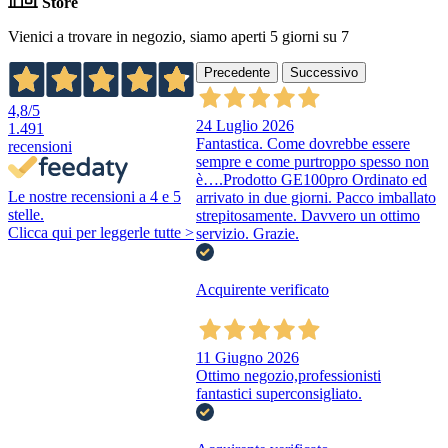
Store
Vienici a trovare in negozio, siamo aperti 5 giorni su 7
Precedente
Successivo
4,8
/5
24 Luglio 2026
1.491
Fantastica. Come dovrebbe essere
recensioni
sempre e come purtroppo spesso non
è….Prodotto GE100pro Ordinato ed
Le nostre recensioni a 4 e 5
arrivato in due giorni. Pacco imballato
stelle.
strepitosamente. Davvero un ottimo
Clicca qui per leggerle tutte >
servizio. Grazie.
Acquirente verificato
11 Giugno 2026
Ottimo negozio,professionisti
fantastici superconsigliato.