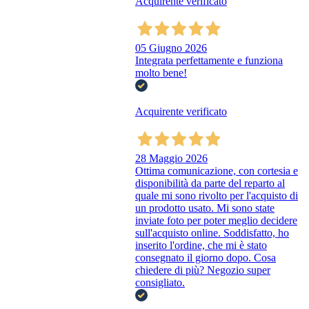
Acquirente verificato
05 Giugno 2026
Integrata perfettamente e funziona
molto bene!
Acquirente verificato
28 Maggio 2026
Ottima comunicazione, con cortesia e
disponibilità da parte del reparto al
quale mi sono rivolto per l'acquisto di
un prodotto usato. Mi sono state
inviate foto per poter meglio decidere
sull'acquisto online. Soddisfatto, ho
inserito l'ordine, che mi è stato
consegnato il giorno dopo. Cosa
chiedere di più? Negozio super
consigliato.