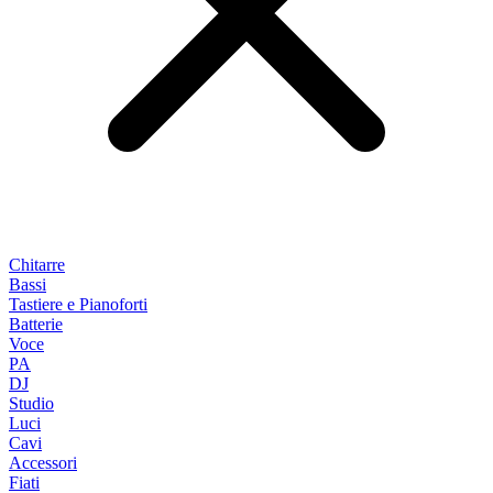
Chitarre
Bassi
Tastiere e Pianoforti
Batterie
Voce
PA
DJ
Studio
Luci
Cavi
Accessori
Fiati