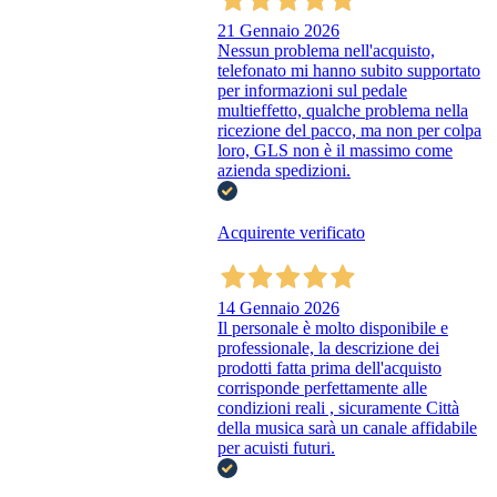
21 Gennaio 2026
Nessun problema nell'acquisto,
telefonato mi hanno subito supportato
per informazioni sul pedale
multieffetto, qualche problema nella
ricezione del pacco, ma non per colpa
loro, GLS non è il massimo come
azienda spedizioni.
Acquirente verificato
14 Gennaio 2026
Il personale è molto disponibile e
professionale, la descrizione dei
prodotti fatta prima dell'acquisto
corrisponde perfettamente alle
condizioni reali , sicuramente Città
della musica sarà un canale affidabile
per acuisti futuri.