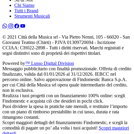
Chi Siamo
Tutti i Brand
Strumenti Musicali
© 2021 Città della Musica srl - Via Pietro Nenni, 105 - 66020 - San
Giovanni Teatino (Chieti) - P.IVA 01309720694 - Iscrizione
CCIAA: CH022-2898 - Tutti i diritti riservati. Marchi registrati e
segni distintivi sono di proprietà dei rispettivi titolari.
Powered by
™ Lusso Digital Division
Messaggio pubblicitario con finalità promozionale. Offerta di credito
finalizzato, valida dal 01/01/2026 al 31/12/2026. IEBCC nel
percorso online. Salvo approvazione di Findomestic Banca S.p.A.
per cui Città della Musica srl opera quale intermediario del credito,
non in esclusiva.
Realizza i tuoi progetti con un finanziamento 100% online: scegli
Findomestic e acquista ciò che desideri in pochi click.
Puoi dividere la spesa in pratiche rate mensili, e restituire l’importo
con un piano di rimborso prestabilito in cui tasso, durata e rata
rimangono costanti.
Scopri maggiori dettagli del finanziamento Findomestic, e scegli la
comodità di pagare un po’ alla volta i tuoi acquisti!
Scopri maggiori
dettagli