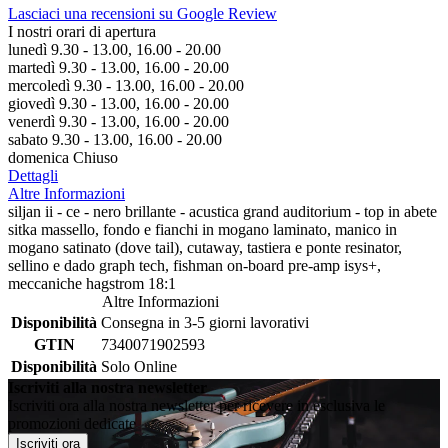
Lasciaci una recensioni su Google Review
I nostri orari di apertura
lunedì 9.30 - 13.00, 16.00 - 20.00
martedì 9.30 - 13.00, 16.00 - 20.00
mercoledì 9.30 - 13.00, 16.00 - 20.00
giovedì 9.30 - 13.00, 16.00 - 20.00
venerdì 9.30 - 13.00, 16.00 - 20.00
sabato 9.30 - 13.00, 16.00 - 20.00
domenica Chiuso
Dettagli
Altre Informazioni
siljan ii - ce - nero brillante - acustica grand auditorium - top in abete
sitka massello, fondo e fianchi in mogano laminato, manico in
mogano satinato (dove tail), cutaway, tastiera e ponte resinator,
sellino e dado graph tech, fishman on-board pre-amp isys+,
meccaniche hagstrom 18:1
Altre Informazioni
Disponibilità
Consegna in 3-5 giorni lavorativi
GTIN
7340071902593
Disponibilità
Solo Online
Iscriviti alla nostra newsletter
Iscriviti ora alla nostra newsletter per ricevere in esclusiva le
promozioni dedicate
Iscriviti ora