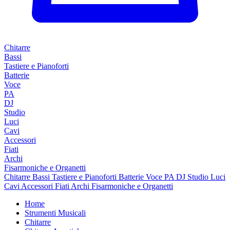
Chitarre
Bassi
Tastiere e Pianoforti
Batterie
Voce
PA
DJ
Studio
Luci
Cavi
Accessori
Fiati
Archi
Fisarmoniche e Organetti
Chitarre
Bassi
Tastiere e Pianoforti
Batterie
Voce
PA
DJ
Studio
Luci
Cavi
Accessori
Fiati
Archi
Fisarmoniche e Organetti
Home
Strumenti Musicali
Chitarre