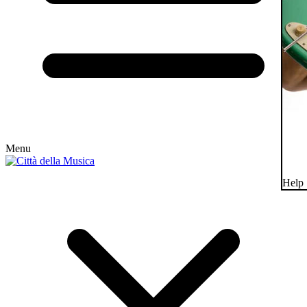
Menu
Help