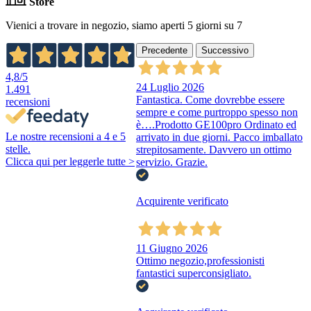
Store
Vienici a trovare in negozio, siamo aperti 5 giorni su 7
Precedente
Successivo
4,8
/5
24 Luglio 2026
1.491
Fantastica. Come dovrebbe essere
recensioni
sempre e come purtroppo spesso non
è….Prodotto GE100pro Ordinato ed
Le nostre recensioni a 4 e 5
arrivato in due giorni. Pacco imballato
stelle.
strepitosamente. Davvero un ottimo
Clicca qui per leggerle tutte >
servizio. Grazie.
Acquirente verificato
11 Giugno 2026
Ottimo negozio,professionisti
fantastici superconsigliato.