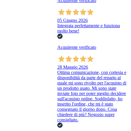
Acquirente verificato
05 Giugno 2026
Integrata perfettamente e funziona
molto bene!
Acquirente verificato
28 Maggio 2026
Ottima comunicazione, con cortesia e
disponibilità da parte del reparto al
quale mi sono rivolto per l'acquisto di
un prodotto usato. Mi sono state
inviate foto per poter meglio decidere
sull'acquisto online. Soddisfatto, ho
inserito l'ordine, che mi è stato
consegnato il giorno dopo. Cosa
chiedere di più? Negozio super
consigliato.