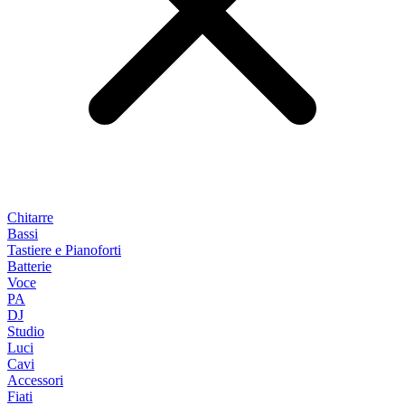
Chitarre
Bassi
Tastiere e Pianoforti
Batterie
Voce
PA
DJ
Studio
Luci
Cavi
Accessori
Fiati