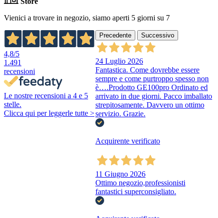
Store
Vienici a trovare in negozio, siamo aperti 5 giorni su 7
Precedente
Successivo
4,8
/5
24 Luglio 2026
1.491
Fantastica. Come dovrebbe essere
recensioni
sempre e come purtroppo spesso non
è….Prodotto GE100pro Ordinato ed
Le nostre recensioni a 4 e 5
arrivato in due giorni. Pacco imballato
stelle.
strepitosamente. Davvero un ottimo
Clicca qui per leggerle tutte >
servizio. Grazie.
Acquirente verificato
11 Giugno 2026
Ottimo negozio,professionisti
fantastici superconsigliato.