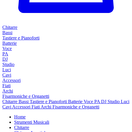
Chitarre
Bassi
Tastiere e Pianoforti
Batterie
Voce
PA
DJ
Studio
Luci
Cavi
Accessori
Fiati
Archi
Fisarmoniche e Organetti
Chitarre
Bassi
Tastiere e Pianoforti
Batterie
Voce
PA
DJ
Studio
Luci
Cavi
Accessori
Fiati
Archi
Fisarmoniche e Organetti
Home
Strumenti Musicali
Chitarre