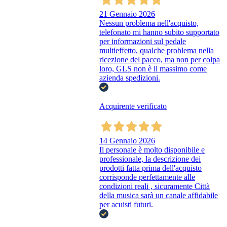
21 Gennaio 2026
Nessun problema nell'acquisto,
telefonato mi hanno subito supportato
per informazioni sul pedale
multieffetto, qualche problema nella
ricezione del pacco, ma non per colpa
loro, GLS non è il massimo come
azienda spedizioni.
Acquirente verificato
14 Gennaio 2026
Il personale è molto disponibile e
professionale, la descrizione dei
prodotti fatta prima dell'acquisto
corrisponde perfettamente alle
condizioni reali , sicuramente Città
della musica sarà un canale affidabile
per acuisti futuri.