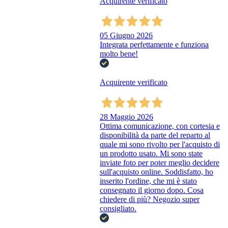
Acquirente verificato
05 Giugno 2026
Integrata perfettamente e funziona
molto bene!
Acquirente verificato
28 Maggio 2026
Ottima comunicazione, con cortesia e
disponibilità da parte del reparto al
quale mi sono rivolto per l'acquisto di
un prodotto usato. Mi sono state
inviate foto per poter meglio decidere
sull'acquisto online. Soddisfatto, ho
inserito l'ordine, che mi è stato
consegnato il giorno dopo. Cosa
chiedere di più? Negozio super
consigliato.