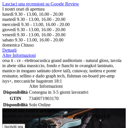
Lasciaci una recensioni su Google Review
I nostri orari di apertura
lunedì 9.30 - 13.00, 16.00 - 20.00
martedì 9.30 - 13.00, 16.00 - 20.00
mercoledì 9.30 - 13.00, 16.00 - 20.00
giovedì 9.30 - 13.00, 16.00 - 20.00
venerdì 9.30 - 13.00, 16.00 - 20.00
sabato 9.30 - 13.00, 16.00 - 20.00
domenica Chiuso
Dettagli
Altre Informazioni
orsa ii - ce - elettroacustica grand auditorium - natural gloss, tavola
in abete sitka massiccio, fondo e fianchi in ovangkol laminato,
manico in mogano satinato (dove tail), cutaway, tastiera e ponte
resinator, sellino e dado graph tech, fishman on-board pre-amp
isys+, meccaniche hagstrom 18:1
Altre Informazioni
Disponibilità
Consegna in 3-5 giorni lavorativi
GTIN
7340071903170
Disponibilità
Solo Online
Iscriviti alla nostra newsletter
Iscriviti ora alla nostra newsletter per ricevere in esclusiva le
promozioni dedicate
Iscriviti ora