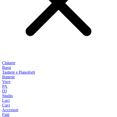
Chitarre
Bassi
Tastiere e Pianoforti
Batterie
Voce
PA
DJ
Studio
Luci
Cavi
Accessori
Fiati