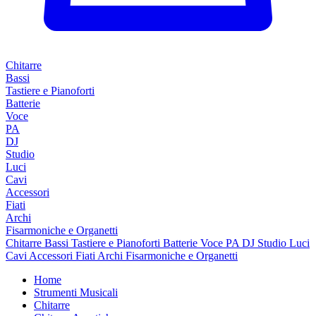
Chitarre
Bassi
Tastiere e Pianoforti
Batterie
Voce
PA
DJ
Studio
Luci
Cavi
Accessori
Fiati
Archi
Fisarmoniche e Organetti
Chitarre
Bassi
Tastiere e Pianoforti
Batterie
Voce
PA
DJ
Studio
Luci
Cavi
Accessori
Fiati
Archi
Fisarmoniche e Organetti
Home
Strumenti Musicali
Chitarre