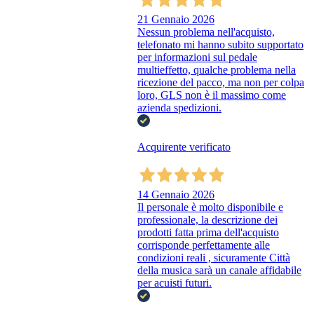
21 Gennaio 2026
Nessun problema nell'acquisto,
telefonato mi hanno subito supportato
per informazioni sul pedale
multieffetto, qualche problema nella
ricezione del pacco, ma non per colpa
loro, GLS non è il massimo come
azienda spedizioni.
Acquirente verificato
14 Gennaio 2026
Il personale è molto disponibile e
professionale, la descrizione dei
prodotti fatta prima dell'acquisto
corrisponde perfettamente alle
condizioni reali , sicuramente Città
della musica sarà un canale affidabile
per acuisti futuri.