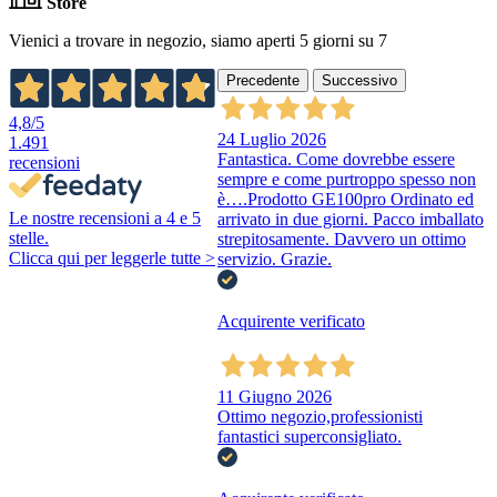
Store
Vienici a trovare in negozio, siamo aperti 5 giorni su 7
Precedente
Successivo
4,8
/5
24 Luglio 2026
1.491
Fantastica. Come dovrebbe essere
recensioni
sempre e come purtroppo spesso non
è….Prodotto GE100pro Ordinato ed
Le nostre recensioni a 4 e 5
arrivato in due giorni. Pacco imballato
stelle.
strepitosamente. Davvero un ottimo
Clicca qui per leggerle tutte >
servizio. Grazie.
Acquirente verificato
11 Giugno 2026
Ottimo negozio,professionisti
fantastici superconsigliato.