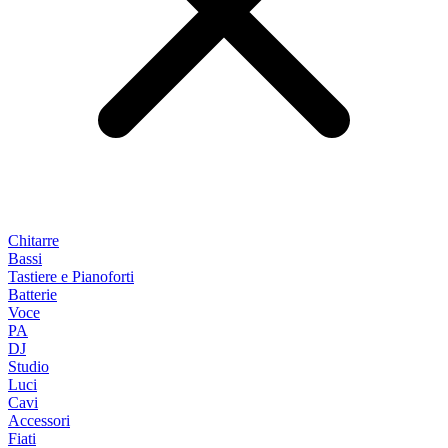
Chitarre
Bassi
Tastiere e Pianoforti
Batterie
Voce
PA
DJ
Studio
Luci
Cavi
Accessori
Fiati