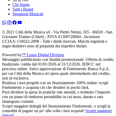
Chi Siamo
Tutti i Brand
Strumenti Musicali
© 2021 Città della Musica srl - Via Pietro Nenni, 105 - 66020 - San
Giovanni Teatino (Chieti) - P.IVA 01309720694 - Iscrizione
CCIAA: CH022-2898 - Tutti i diritti riservati. Marchi registrati e
segni distintivi sono di proprietà dei rispettivi titolari.
Powered by
™ Lusso Digital Division
Messaggio pubblicitario con finalità promozionale. Offerta di credito
finalizzato, valida dal 01/01/2026 al 31/12/2026. IEBCC nel
percorso online. Salvo approvazione di Findomestic Banca S.p.A.
per cui Città della Musica srl opera quale intermediario del credito,
non in esclusiva.
Realizza i tuoi progetti con un finanziamento 100% online: scegli
Findomestic e acquista ciò che desideri in pochi click.
Puoi dividere la spesa in pratiche rate mensili, e restituire l’importo
con un piano di rimborso prestabilito in cui tasso, durata e rata
rimangono costanti.
Scopri maggiori dettagli del finanziamento Findomestic, e scegli la
comodità di pagare un po’ alla volta i tuoi acquisti!
Scopri maggiori
dettagli