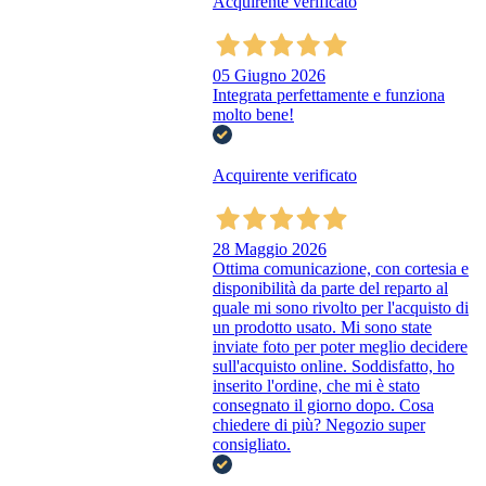
Acquirente verificato
05 Giugno 2026
Integrata perfettamente e funziona
molto bene!
Acquirente verificato
28 Maggio 2026
Ottima comunicazione, con cortesia e
disponibilità da parte del reparto al
quale mi sono rivolto per l'acquisto di
un prodotto usato. Mi sono state
inviate foto per poter meglio decidere
sull'acquisto online. Soddisfatto, ho
inserito l'ordine, che mi è stato
consegnato il giorno dopo. Cosa
chiedere di più? Negozio super
consigliato.