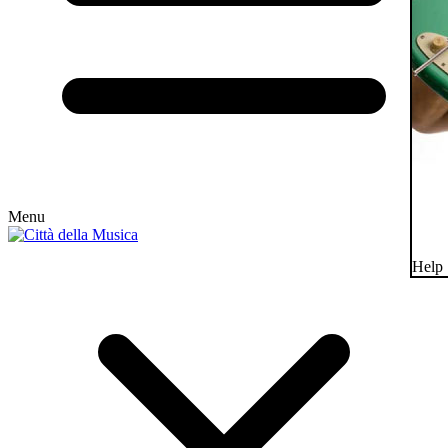
Menu
Help