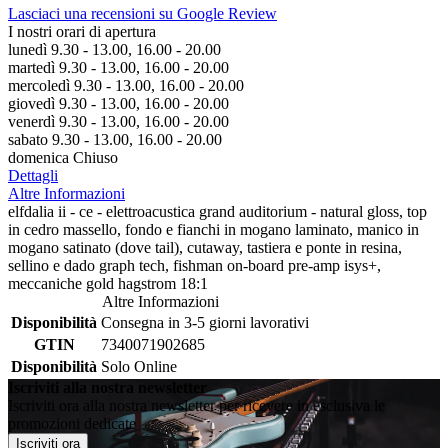
Lasciaci una recensioni su Google Review
I nostri orari di apertura
lunedì 9.30 - 13.00, 16.00 - 20.00
martedì 9.30 - 13.00, 16.00 - 20.00
mercoledì 9.30 - 13.00, 16.00 - 20.00
giovedì 9.30 - 13.00, 16.00 - 20.00
venerdì 9.30 - 13.00, 16.00 - 20.00
sabato 9.30 - 13.00, 16.00 - 20.00
domenica Chiuso
Dettagli
Altre Informazioni
elfdalia ii - ce - elettroacustica grand auditorium - natural gloss, top
in cedro massello, fondo e fianchi in mogano laminato, manico in
mogano satinato (dove tail), cutaway, tastiera e ponte in resina,
sellino e dado graph tech, fishman on-board pre-amp isys+,
meccaniche gold hagstrom 18:1
Altre Informazioni
Disponibilità
Consegna in 3-5 giorni lavorativi
GTIN
7340071902685
Disponibilità
Solo Online
Iscriviti alla nostra newsletter
Iscriviti ora alla nostra newsletter per ricevere in esclusiva le
promozioni dedicate
Iscriviti ora