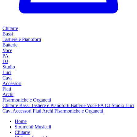
Chitarre
Bassi
Tastiere e Pianoforti
Batterie
Voce
PA
DJ
Studio
Luci
Cavi
Accessori
Fiati
Archi
Fisarmoniche e Organetti
Chitarre
Bassi
Tastiere e Pianoforti
Batterie
Voce
PA
DJ
Studio
Luci
Cavi
Accessori
Fiati
Archi
Fisarmoniche e Organetti
Home
Strumenti Musicali
Chitarre