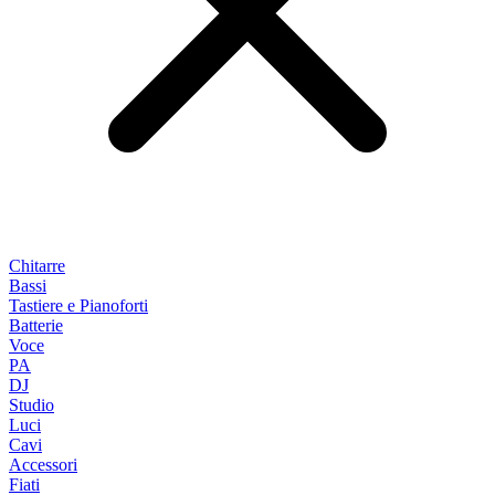
Chitarre
Bassi
Tastiere e Pianoforti
Batterie
Voce
PA
DJ
Studio
Luci
Cavi
Accessori
Fiati