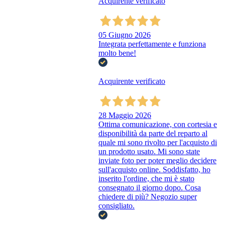
Acquirente verificato
05 Giugno 2026
Integrata perfettamente e funziona
molto bene!
Acquirente verificato
28 Maggio 2026
Ottima comunicazione, con cortesia e
disponibilità da parte del reparto al
quale mi sono rivolto per l'acquisto di
un prodotto usato. Mi sono state
inviate foto per poter meglio decidere
sull'acquisto online. Soddisfatto, ho
inserito l'ordine, che mi è stato
consegnato il giorno dopo. Cosa
chiedere di più? Negozio super
consigliato.