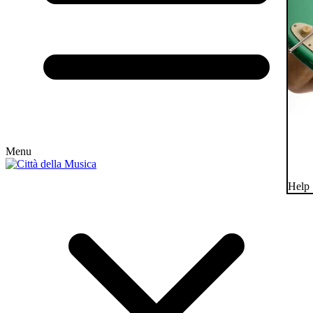
Menu
Help