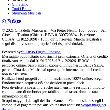
Chi Siamo
Tutti i Brand
Strumenti Musicali
© 2021 Città della Musica srl - Via Pietro Nenni, 105 - 66020 - San
Giovanni Teatino (Chieti) - P.IVA 01309720694 - Iscrizione
CCIAA: CH022-2898 - Tutti i diritti riservati. Marchi registrati e
segni distintivi sono di proprietà dei rispettivi titolari.
Powered by
™ Lusso Digital Division
Messaggio pubblicitario con finalità promozionale. Offerta di credito
finalizzato, valida dal 01/01/2026 al 31/12/2026. IEBCC nel
percorso online. Salvo approvazione di Findomestic Banca S.p.A.
per cui Città della Musica srl opera quale intermediario del credito,
non in esclusiva.
Realizza i tuoi progetti con un finanziamento 100% online: scegli
Findomestic e acquista ciò che desideri in pochi click.
Puoi dividere la spesa in pratiche rate mensili, e restituire l’importo
con un piano di rimborso prestabilito in cui tasso, durata e rata
rimangono costanti.
Scopri maggiori dettagli del finanziamento Findomestic, e scegli la
comodità di pagare un po’ alla volta i tuoi acquisti!
Scopri maggiori
dettagli