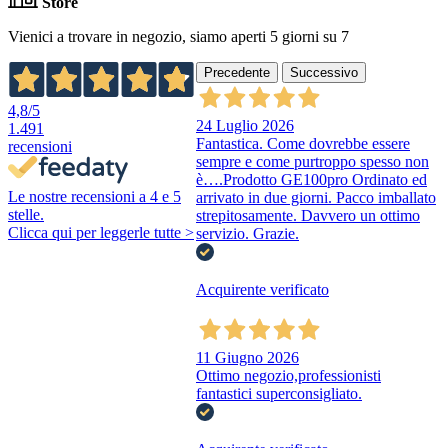
Store
Vienici a trovare in negozio, siamo aperti 5 giorni su 7
Precedente
Successivo
4,8
/5
24 Luglio 2026
1.491
Fantastica. Come dovrebbe essere
recensioni
sempre e come purtroppo spesso non
è….Prodotto GE100pro Ordinato ed
Le nostre recensioni a 4 e 5
arrivato in due giorni. Pacco imballato
stelle.
strepitosamente. Davvero un ottimo
Clicca qui per leggerle tutte >
servizio. Grazie.
Acquirente verificato
11 Giugno 2026
Ottimo negozio,professionisti
fantastici superconsigliato.