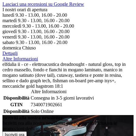
Lasciaci una recensioni su Google Review
I nostri orari di apertura
lunedì 9.30 - 13.00, 16.00 - 20.00
martedì 9.30 - 13.00, 16.00 - 20.00
mercoledì 9.30 - 13.00, 16.00 - 20.00
giovedì 9.30 - 13.00, 16.00 - 20.00
venerdì 9.30 - 13.00, 16.00 - 20.00
sabato 9.30 - 13.00, 16.00 - 20.00
domenica Chiuso
Dettagli
Altre Informazioni
elfdalia ii - ce - elettroacustica dreadnought - natural gloss, top in
cedro massello, fondo e fianchi in mogano laminato, manico in
mogano satinato (dove tail), cutaway, tastiera e ponte in resina,
sellino e dado graph tech, fishman on-board pre-amp isys+,
meccaniche gold hagstrom 18:1
Altre Informazioni
Disponibilità
Consegna in 3-5 giorni lavorativi
GTIN
7340071902661
Disponibilità
Solo Online
Iscriviti alla nostra newsletter
Iscriviti ora alla nostra newsletter per ricevere in esclusiva le
promozioni dedicate
Iscriviti ora