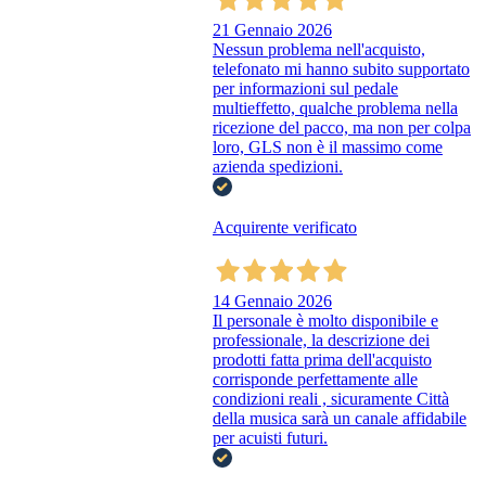
21 Gennaio 2026
Nessun problema nell'acquisto,
telefonato mi hanno subito supportato
per informazioni sul pedale
multieffetto, qualche problema nella
ricezione del pacco, ma non per colpa
loro, GLS non è il massimo come
azienda spedizioni.
Acquirente verificato
14 Gennaio 2026
Il personale è molto disponibile e
professionale, la descrizione dei
prodotti fatta prima dell'acquisto
corrisponde perfettamente alle
condizioni reali , sicuramente Città
della musica sarà un canale affidabile
per acuisti futuri.