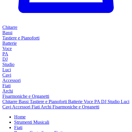
Chitarre
Bassi
Tastiere e Pianoforti
Batterie
Voce
PA
DJ
Studio
Luci
Cavi
Accessori
Fiati
Archi
Fisarmoniche e Organetti
Chitarre
Bassi
Tastiere e Pianoforti
Batterie
Voce
PA
DJ
Studio
Luci
Cavi
Accessori
Fiati
Archi
Fisarmoniche e Organetti
Home
Strumenti Musicali
Fiati