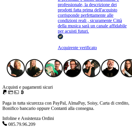
professionale, la descrizione dei
prodotti fatta prima dell'acquisto
corrisponde perfettamente alle
condizioni reali , sicuramente Città
della musica sarà un canale affidabile
per acuisti futuri.
Acquirente verificato
Acquisti e pagamenti sicuri
Paga in tutta sicurezza con PayPal, AlmaPay, Soisy, Carta di credito,
Bonifico bancario oppure Contanti alla consegna.
Infoline e Assistenza Ordini
085.79.96.209