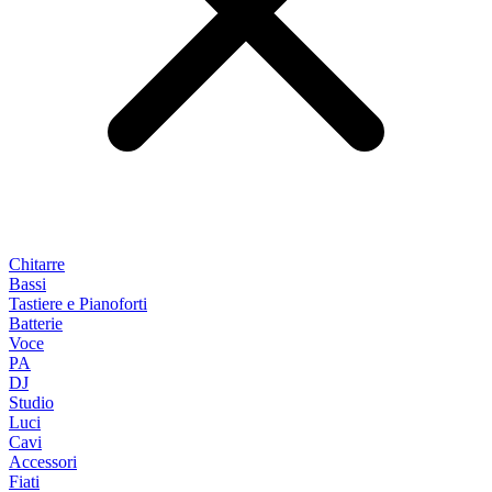
Chitarre
Bassi
Tastiere e Pianoforti
Batterie
Voce
PA
DJ
Studio
Luci
Cavi
Accessori
Fiati