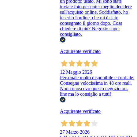
un prodotto usato. Mi sono state
inviate foto per poter meglio decidere
sull'acquisto online. Soddisfatto, ho
inserito l'ordine, che mi è stato
consegnato il giorno dopo. Cosa
chiedere di più? Negozio super
consigliato.
Acquirente verificato
12 Maggio 2026
Personale molto disponibile e cordiale.
Consegna velocissima in 48 ore reali.
Non conoscevo questo negozio on-
line ma lo consiglio a tutti!
Acquirente verificato
27 Marzo 2026