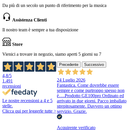
Da più di un secolo un punto di riferimento per la musica
Assistenza Clienti
Il nostro team è sempre a tua disposizione
Store
Vienici a trovare in negozio, siamo aperti 5 giorni su 7
Precedente
Successivo
4,8
/5
24 Luglio 2026
1.491
Fantastica. Come dovrebbe essere
recensioni
sempre e come purtroppo spesso non
è….Prodotto GE100pro Ordinato ed
Le nostre recensioni a 4 e 5
arrivato in due giorni. Pacco imballato
stelle.
strepitosamente. Davvero un ottimo
Clicca qui per leggerle tutte >
servizio. Grazie.
Acquirente verificato