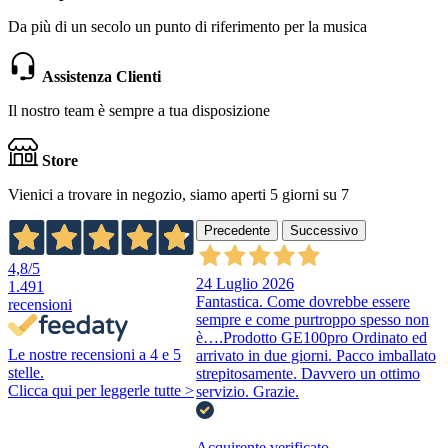
Da più di un secolo un punto di riferimento per la musica
Assistenza Clienti
Il nostro team è sempre a tua disposizione
Store
Vienici a trovare in negozio, siamo aperti 5 giorni su 7
Precedente
Successivo
4,8
/5
24 Luglio 2026
1.491
Fantastica. Come dovrebbe essere
recensioni
sempre e come purtroppo spesso non
è….Prodotto GE100pro Ordinato ed
Le nostre recensioni a 4 e 5
arrivato in due giorni. Pacco imballato
stelle.
strepitosamente. Davvero un ottimo
Clicca qui per leggerle tutte >
servizio. Grazie.
Acquirente verificato