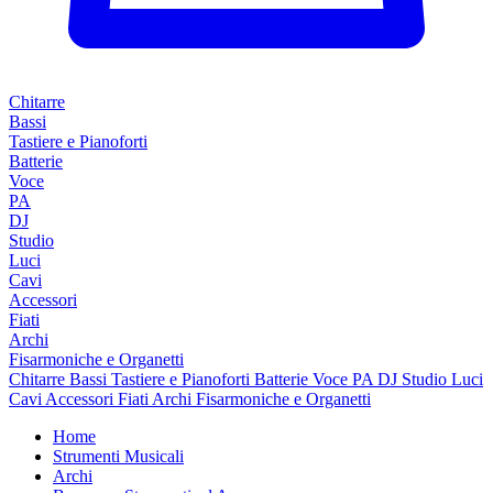
Chitarre
Bassi
Tastiere e Pianoforti
Batterie
Voce
PA
DJ
Studio
Luci
Cavi
Accessori
Fiati
Archi
Fisarmoniche e Organetti
Chitarre
Bassi
Tastiere e Pianoforti
Batterie
Voce
PA
DJ
Studio
Luci
Cavi
Accessori
Fiati
Archi
Fisarmoniche e Organetti
Home
Strumenti Musicali
Archi