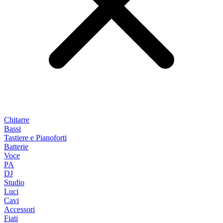
Chitarre
Bassi
Tastiere e Pianoforti
Batterie
Voce
PA
DJ
Studio
Luci
Cavi
Accessori
Fiati