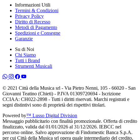
Informazioni Utili
Termini & Condizioni
Privacy Policy
Diritto di Recesso
Metodi di Pagamento
Spedizioni e Consegne
Garanzie
Su di Noi
Chi Siamo
Tutti i Brand
Strumenti Musicali
© 2021 Città della Musica srl - Via Pietro Nenni, 105 - 66020 - San
Giovanni Teatino (Chieti) - P.IVA 01309720694 - Iscrizione
CCIAA: CH022-2898 - Tutti i diritti riservati. Marchi registrati e
segni distintivi sono di proprietà dei rispettivi titolari.
Powered by
™ Lusso Digital Division
Messaggio pubblicitario con finalità promozionale. Offerta di credito
finalizzato, valida dal 01/01/2026 al 31/12/2026. IEBCC nel
percorso online. Salvo approvazione di Findomestic Banca S.p.A.
per cui Città della Musica srl opera quale intermediario del credito,