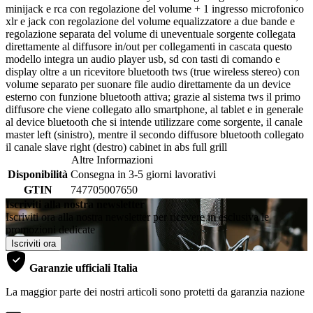
minijack e rca con regolazione del volume + 1 ingresso microfonico
xlr e jack con regolazione del volume equalizzatore a due bande e
regolazione separata del volume di uneventuale sorgente collegata
direttamente al diffusore in/out per collegamenti in cascata questo
modello integra un audio player usb, sd con tasti di comando e
display oltre a un ricevitore bluetooth tws (true wireless stereo) con
volume separato per suonare file audio direttamente da un device
esterno con funzione bluetooth attiva; grazie al sistema tws il primo
diffusore che viene collegato allo smartphone, al tablet e in generale
al device bluetooth che si intende utilizzare come sorgente, il canale
master left (sinistro), mentre il secondo diffusore bluetooth collegato
il canale slave right (destro) cabinet in abs full grill
Altre Informazioni
Disponibilità
Consegna in 3-5 giorni lavorativi
GTIN
747705007650
Iscriviti alla nostra newsletter
Iscriviti ora alla nostra newsletter per ricevere in esclusiva le
promozioni dedicate
Iscriviti ora
Garanzie ufficiali Italia
La maggior parte dei nostri articoli sono protetti da garanzia nazione