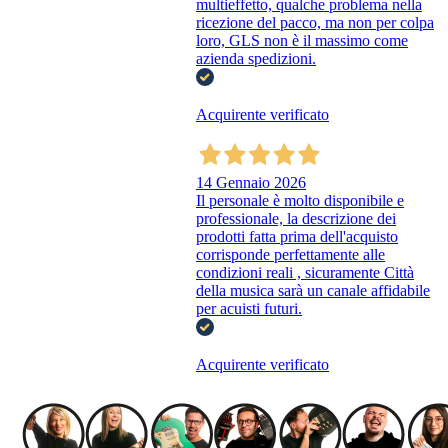
multieffetto, qualche problema nella
ricezione del pacco, ma non per colpa
loro, GLS non è il massimo come
azienda spedizioni.
Acquirente verificato
14 Gennaio 2026
Il personale è molto disponibile e
professionale, la descrizione dei
prodotti fatta prima dell'acquisto
corrisponde perfettamente alle
condizioni reali , sicuramente Città
della musica sarà un canale affidabile
per acuisti futuri.
Acquirente verificato