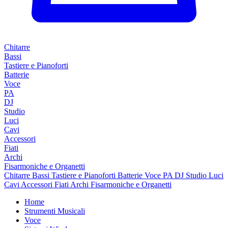
Chitarre
Bassi
Tastiere e Pianoforti
Batterie
Voce
PA
DJ
Studio
Luci
Cavi
Accessori
Fiati
Archi
Fisarmoniche e Organetti
Chitarre
Bassi
Tastiere e Pianoforti
Batterie
Voce
PA
DJ
Studio
Luci
Cavi
Accessori
Fiati
Archi
Fisarmoniche e Organetti
Home
Strumenti Musicali
Voce