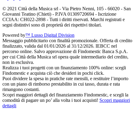
© 2021 Città della Musica srl - Via Pietro Nenni, 105 - 66020 - San
Giovanni Teatino (Chieti) - P.IVA 01309720694 - Iscrizione
CCIAA: CH022-2898 - Tutti i diritti riservati. Marchi registrati e
segni distintivi sono di proprietà dei rispettivi titolari.
Powered by
™ Lusso Digital Division
Messaggio pubblicitario con finalità promozionale. Offerta di credito
finalizzato, valida dal 01/01/2026 al 31/12/2026. IEBCC nel
percorso online. Salvo approvazione di Findomestic Banca S.p.A.
per cui Città della Musica srl opera quale intermediario del credito,
non in esclusiva.
Realizza i tuoi progetti con un finanziamento 100% online: scegli
Findomestic e acquista ciò che desideri in pochi click.
Puoi dividere la spesa in pratiche rate mensili, e restituire l’importo
con un piano di rimborso prestabilito in cui tasso, durata e rata
rimangono costanti.
Scopri maggiori dettagli del finanziamento Findomestic, e scegli la
comodità di pagare un po’ alla volta i tuoi acquisti!
Scopri maggiori
dettagli