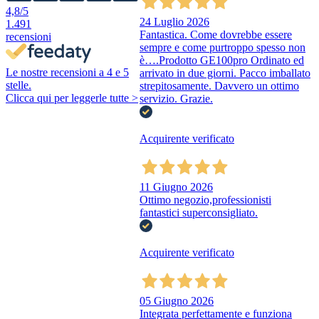
4,8
/5
24 Luglio 2026
1.491
Fantastica. Come dovrebbe essere
recensioni
sempre e come purtroppo spesso non
è….Prodotto GE100pro Ordinato ed
Le nostre recensioni a 4 e 5
arrivato in due giorni. Pacco imballato
stelle.
strepitosamente. Davvero un ottimo
Clicca qui per leggerle tutte >
servizio. Grazie.
Acquirente verificato
11 Giugno 2026
Ottimo negozio,professionisti
fantastici superconsigliato.
Acquirente verificato
05 Giugno 2026
Integrata perfettamente e funziona