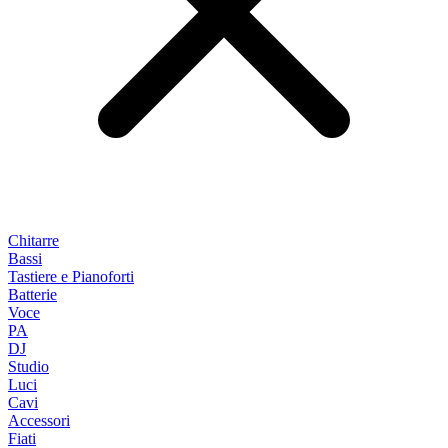
Chitarre
Bassi
Tastiere e Pianoforti
Batterie
Voce
PA
DJ
Studio
Luci
Cavi
Accessori
Fiati