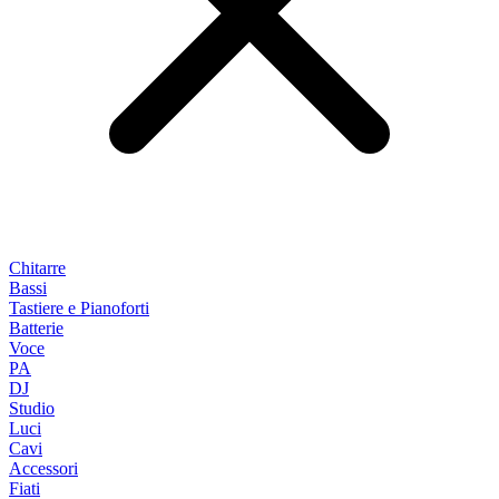
Chitarre
Bassi
Tastiere e Pianoforti
Batterie
Voce
PA
DJ
Studio
Luci
Cavi
Accessori
Fiati