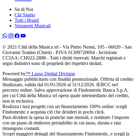
Su di Noi
Chi Siamo
Tutti i Brand
Strumenti Musicali
© 2021 Città della Musica srl - Via Pietro Nenni, 105 - 66020 - San
Giovanni Teatino (Chieti) - P.IVA 01309720694 - Iscrizione
CCIAA: CH022-2898 - Tutti i diritti riservati. Marchi registrati e
segni distintivi sono di proprietà dei rispettivi titolari.
Powered by
™ Lusso Digital Division
Messaggio pubblicitario con finalità promozionale. Offerta di credito
finalizzato, valida dal 01/01/2026 al 31/12/2026. IEBCC nel
percorso online. Salvo approvazione di Findomestic Banca S.p.A.
per cui Città della Musica srl opera quale intermediario del credito,
non in esclusiva.
Realizza i tuoi progetti con un finanziamento 100% online: scegli
Findomestic e acquista ciò che desideri in pochi click.
Puoi dividere la spesa in pratiche rate mensili, e restituire l’importo
con un piano di rimborso prestabilito in cui tasso, durata e rata
rimangono costanti.
Scopri maggiori dettagli del finanziamento Findomestic, e scegli la