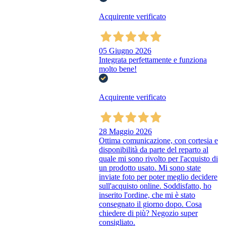
Acquirente verificato
05 Giugno 2026
Integrata perfettamente e funziona
molto bene!
Acquirente verificato
28 Maggio 2026
Ottima comunicazione, con cortesia e
disponibilità da parte del reparto al
quale mi sono rivolto per l'acquisto di
un prodotto usato. Mi sono state
inviate foto per poter meglio decidere
sull'acquisto online. Soddisfatto, ho
inserito l'ordine, che mi è stato
consegnato il giorno dopo. Cosa
chiedere di più? Negozio super
consigliato.