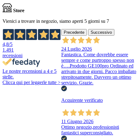
Store
Vienici a trovare in negozio, siamo aperti 5 giorni su 7
Precedente
Successivo
4,8
/5
24 Luglio 2026
1.491
Fantastica. Come dovrebbe essere
recensioni
sempre e come purtroppo spesso non
è….Prodotto GE100pro Ordinato ed
Le nostre recensioni a 4 e 5
arrivato in due giorni. Pacco imballato
stelle.
strepitosamente. Davvero un ottimo
Clicca qui per leggerle tutte >
servizio. Grazie.
Acquirente verificato
11 Giugno 2026
Ottimo negozio,professionisti
fantastici superconsigliato.