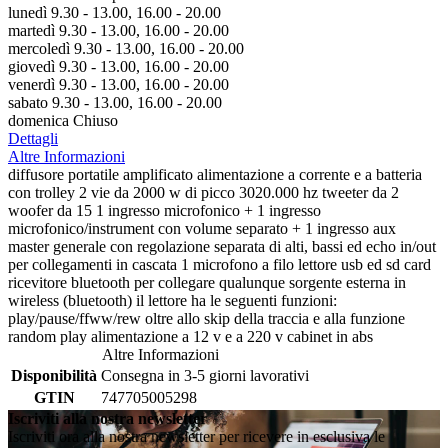
lunedì 9.30 - 13.00, 16.00 - 20.00
martedì 9.30 - 13.00, 16.00 - 20.00
mercoledì 9.30 - 13.00, 16.00 - 20.00
giovedì 9.30 - 13.00, 16.00 - 20.00
venerdì 9.30 - 13.00, 16.00 - 20.00
sabato 9.30 - 13.00, 16.00 - 20.00
domenica Chiuso
Dettagli
Altre Informazioni
diffusore portatile amplificato alimentazione a corrente e a batteria
con trolley 2 vie da 2000 w di picco 3020.000 hz tweeter da 2
woofer da 15 1 ingresso microfonico + 1 ingresso
microfonico/instrument con volume separato + 1 ingresso aux
master generale con regolazione separata di alti, bassi ed echo in/out
per collegamenti in cascata 1 microfono a filo lettore usb ed sd card
ricevitore bluetooth per collegare qualunque sorgente esterna in
wireless (bluetooth) il lettore ha le seguenti funzioni:
play/pause/ffww/rew oltre allo skip della traccia e alla funzione
random play alimentazione a 12 v e a 220 v cabinet in abs
Altre Informazioni
Disponibilità
Consegna in 3-5 giorni lavorativi
GTIN
747705005298
Iscriviti alla nostra newsletter
Iscriviti ora alla nostra newsletter per ricevere in esclusiva le