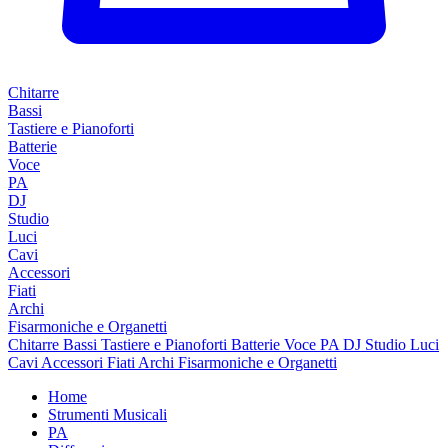
Chitarre
Bassi
Tastiere e Pianoforti
Batterie
Voce
PA
DJ
Studio
Luci
Cavi
Accessori
Fiati
Archi
Fisarmoniche e Organetti
Chitarre
Bassi
Tastiere e Pianoforti
Batterie
Voce
PA
DJ
Studio
Luci
Cavi
Accessori
Fiati
Archi
Fisarmoniche e Organetti
Home
Strumenti Musicali
PA