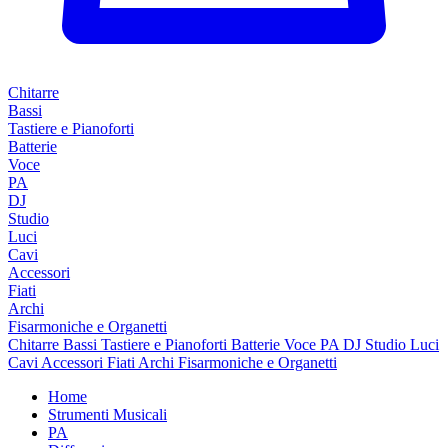
Chitarre
Bassi
Tastiere e Pianoforti
Batterie
Voce
PA
DJ
Studio
Luci
Cavi
Accessori
Fiati
Archi
Fisarmoniche e Organetti
Chitarre
Bassi
Tastiere e Pianoforti
Batterie
Voce
PA
DJ
Studio
Luci
Cavi
Accessori
Fiati
Archi
Fisarmoniche e Organetti
Home
Strumenti Musicali
PA