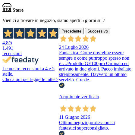
Store
Vienici a trovare in negozio, siamo aperti 5 giorni su 7
Precedente
Successivo
4,8
/5
24 Luglio 2026
1.491
Fantastica. Come dovrebbe essere
recensioni
sempre e come purtroppo spesso non
è….Prodotto GE100pro Ordinato ed
Le nostre recensioni a 4 e 5
arrivato in due giorni. Pacco imballato
stelle.
strepitosamente. Davvero un ottimo
Clicca qui per leggerle tutte >
servizio. Grazie.
Acquirente verificato
11 Giugno 2026
Ottimo negozio,professionisti
fantastici superconsigliato.