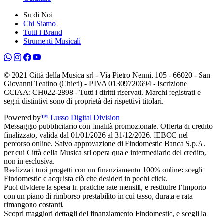
Su di Noi
Chi Siamo
Tutti i Brand
Strumenti Musicali
© 2021 Città della Musica srl - Via Pietro Nenni, 105 - 66020 - San
Giovanni Teatino (Chieti) - P.IVA 01309720694 - Iscrizione
CCIAA: CH022-2898 - Tutti i diritti riservati. Marchi registrati e
segni distintivi sono di proprietà dei rispettivi titolari.
Powered by
™ Lusso Digital Division
Messaggio pubblicitario con finalità promozionale. Offerta di credito
finalizzato, valida dal 01/01/2026 al 31/12/2026. IEBCC nel
percorso online. Salvo approvazione di Findomestic Banca S.p.A.
per cui Città della Musica srl opera quale intermediario del credito,
non in esclusiva.
Realizza i tuoi progetti con un finanziamento 100% online: scegli
Findomestic e acquista ciò che desideri in pochi click.
Puoi dividere la spesa in pratiche rate mensili, e restituire l’importo
con un piano di rimborso prestabilito in cui tasso, durata e rata
rimangono costanti.
Scopri maggiori dettagli del finanziamento Findomestic, e scegli la