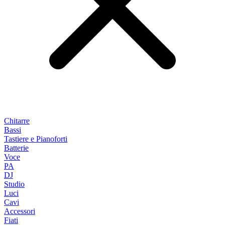
Chitarre
Bassi
Tastiere e Pianoforti
Batterie
Voce
PA
DJ
Studio
Luci
Cavi
Accessori
Fiati