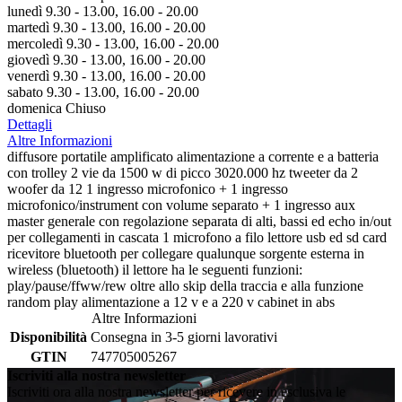
lunedì 9.30 - 13.00, 16.00 - 20.00
martedì 9.30 - 13.00, 16.00 - 20.00
mercoledì 9.30 - 13.00, 16.00 - 20.00
giovedì 9.30 - 13.00, 16.00 - 20.00
venerdì 9.30 - 13.00, 16.00 - 20.00
sabato 9.30 - 13.00, 16.00 - 20.00
domenica Chiuso
Dettagli
Altre Informazioni
diffusore portatile amplificato alimentazione a corrente e a batteria
con trolley 2 vie da 1500 w di picco 3020.000 hz tweeter da 2
woofer da 12 1 ingresso microfonico + 1 ingresso
microfonico/instrument con volume separato + 1 ingresso aux
master generale con regolazione separata di alti, bassi ed echo in/out
per collegamenti in cascata 1 microfono a filo lettore usb ed sd card
ricevitore bluetooth per collegare qualunque sorgente esterna in
wireless (bluetooth) il lettore ha le seguenti funzioni:
play/pause/ffww/rew oltre allo skip della traccia e alla funzione
random play alimentazione a 12 v e a 220 v cabinet in abs
Altre Informazioni
Disponibilità
Consegna in 3-5 giorni lavorativi
GTIN
747705005267
Iscriviti alla nostra newsletter
Iscriviti ora alla nostra newsletter per ricevere in esclusiva le