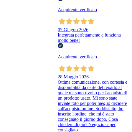
Acquirente verificato
05 Giugno 2026
Integrata perfettamente e funziona
molto bene!
Acquirente verificato
28 Maggio 2026
Ottima comunicazione, con cortesia e
disponibilità da parte del reparto al
quale mi sono rivolto per l'acquisto di
un prodotto usato. Mi sono state
inviate foto per poter meglio decidere
sull'acquisto online. Soddisfatto, ho
inserito l'ordine, che mi è stato
consegnato il giorno dopo. Cosa
chiedere di più? Negozio super
consigliato.