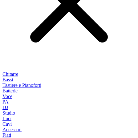
Chitarre
Bassi
Tastiere e Pianoforti
Batterie
Voce
PA
DJ
Studio
Luci
Cavi
Accessori
Fiati