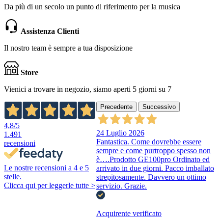
Da più di un secolo un punto di riferimento per la musica
Assistenza Clienti
Il nostro team è sempre a tua disposizione
Store
Vienici a trovare in negozio, siamo aperti 5 giorni su 7
Precedente
Successivo
4,8
/5
24 Luglio 2026
1.491
Fantastica. Come dovrebbe essere
recensioni
sempre e come purtroppo spesso non
è….Prodotto GE100pro Ordinato ed
Le nostre recensioni a 4 e 5
arrivato in due giorni. Pacco imballato
stelle.
strepitosamente. Davvero un ottimo
Clicca qui per leggerle tutte >
servizio. Grazie.
Acquirente verificato