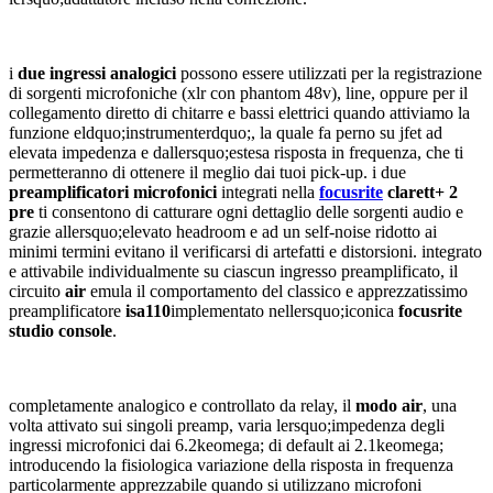
i
due ingressi analogici
possono essere utilizzati per la registrazione
di sorgenti microfoniche (xlr con phantom 48v), line, oppure per il
collegamento diretto di chitarre e bassi elettrici quando attiviamo la
funzione eldquo;instrumenterdquo;, la quale fa perno su jfet ad
elevata impedenza e dallersquo;estesa risposta in frequenza, che ti
permetteranno di ottenere il meglio dai tuoi pick-up. i due
preamplificatori microfonici
integrati nella
focusrite
clarett+ 2
pre
ti consentono di catturare ogni dettaglio delle sorgenti audio e
grazie allersquo;elevato headroom e ad un self-noise ridotto ai
minimi termini evitano il verificarsi di artefatti e distorsioni. integrato
e attivabile individualmente su ciascun ingresso preamplificato, il
circuito
air
emula il comportamento del classico e apprezzatissimo
preamplificatore
isa110
implementato nellersquo;iconica
focusrite
studio console
.
completamente analogico e controllato da
relay
, il
modo air
, una
volta attivato sui singoli preamp, varia lersquo;impedenza degli
ingressi microfonici dai 6.2
k
eomega;
di default ai
2.1k
eomega;
introducendo la fisiologica variazione della risposta in frequenza
particolarmente apprezzabile quando si utilizzano microfoni