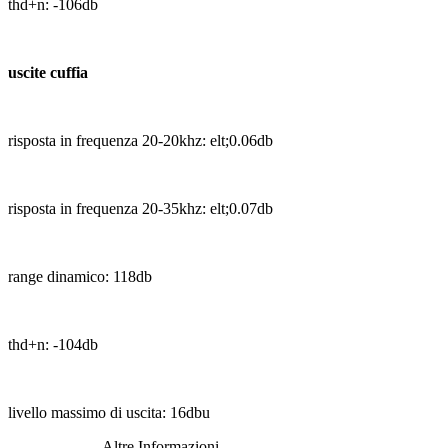
thd+n: -106db
uscite cuffia
risposta in frequenza 20-20khz: elt;0.06db
risposta in frequenza 20-35khz: elt;0.07db
range dinamico: 118db
thd+n: -104db
livello massimo di uscita: 16dbu
Altre Informazioni