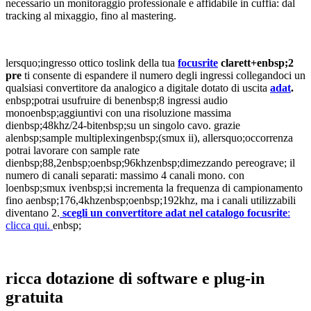
necessario un monitoraggio professionale e affidabile in cuffia: dal
tracking al mixaggio, fino al mastering.
lersquo;ingresso ottico toslink della tua
focusrite
clarett+enbsp;2
pre
ti consente di espandere il numero degli ingressi collegandoci un
qualsiasi convertitore da analogico a digitale dotato di uscita
adat
.
enbsp;potrai usufruire di benenbsp;8 ingressi audio
monoenbsp;aggiuntivi con una risoluzione massima
dienbsp;48khz/24-bitenbsp;su un singolo cavo. grazie
alenbsp;sample multiplexingenbsp;(smux ii), allersquo;occorrenza
potrai lavorare con sample rate
dienbsp;88,2enbsp;oenbsp;96khzenbsp;dimezzando pereograve; il
numero di canali separati: massimo 4 canali mono. con
loenbsp;smux ivenbsp;si incrementa la frequenza di campionamento
fino aenbsp;176,4khzenbsp;oenbsp;192khz, ma i canali utilizzabili
diventano 2.
scegli un convertitore adat nel catalogo focusrite
:
clicca qui.
enbsp;
ricca dotazione di software e plug-in
gratuita