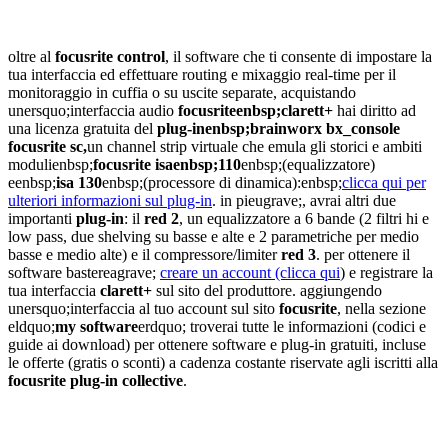
oltre al
focusrite control
, il software che ti consente di impostare la
tua interfaccia ed effettuare routing e mixaggio real-time per il
monitoraggio in cuffia o su uscite separate, acquistando
unersquo;interfaccia audio
focusriteenbsp;clarett+
hai diritto ad
una licenza gratuita del
plug-inenbsp;brainworx bx_console
focusrite sc,
un channel strip virtuale che emula gli storici e ambiti
modulienbsp;
focusrite isaenbsp;110
enbsp;(equalizzatore)
eenbsp;
isa 130
enbsp;(processore di dinamica):enbsp;
clicca qui per
ulteriori informazioni sul plug-in
. in pieugrave;, avrai altri due
importanti
plug-in
: il
red 2
, un equalizzatore a 6 bande (2 filtri hi e
low pass, due shelving su basse e alte e 2 parametriche per medio
basse e medio alte) e il compressore/limiter
red 3
. per ottenere il
software bastereagrave;
creare un account (clicca qui
) e registrare la
tua interfaccia
clarett+
sul sito del produttore. aggiungendo
unersquo;interfaccia al tuo account sul sito
focusrite
, nella sezione
eldquo;
my software
erdquo; troverai tutte le informazioni (codici e
guide ai download) per ottenere software e plug-in gratuiti, incluse
le offerte (gratis o sconti) a cadenza costante riservate agli iscritti alla
focusrite plug-in collective
.