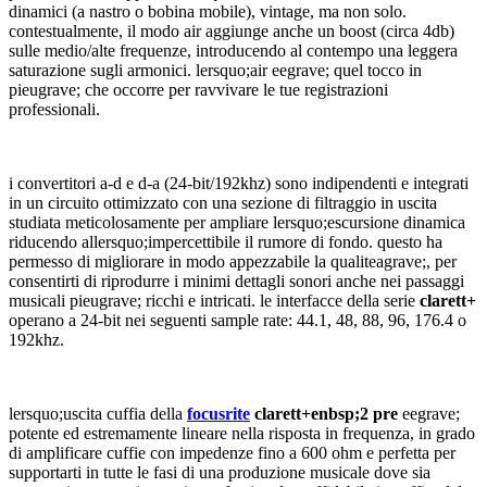
dinamici (a nastro o bobina mobile), vintage, ma non solo.
contestualmente, il modo air aggiunge anche un boost (circa 4db)
sulle medio/alte frequenze, introducendo al contempo una leggera
saturazione sugli armonici. lersquo;air eegrave; quel tocco in
pieugrave; che occorre per ravvivare le tue registrazioni
professionali.
i convertitori a-d e d-a (24-bit/192khz) sono indipendenti e integrati
in un circuito ottimizzato con una sezione di filtraggio in uscita
studiata meticolosamente per ampliare lersquo;escursione dinamica
riducendo allersquo;impercettibile il rumore di fondo. questo ha
permesso di migliorare in modo appezzabile la qualiteagrave;, per
consentirti di riprodurre i minimi dettagli sonori anche nei passaggi
musicali pieugrave; ricchi e intricati. le interfacce della serie
clarett+
operano a 24-bit nei seguenti sample rate: 44.1, 48, 88, 96, 176.4 o
192khz.
lersquo;uscita cuffia della
focusrite
clarett+enbsp;2 pre
eegrave;
potente ed estremamente lineare nella risposta in frequenza, in grado
di amplificare cuffie con impedenze fino a 600 ohm e perfetta per
supportarti in tutte le fasi di una produzione musicale dove sia