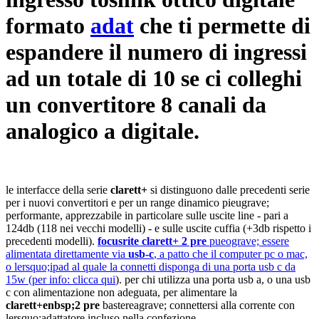
formato
adat
che ti permette di
espandere il numero di ingressi
ad un totale di 10 se ci colleghi
un convertitore 8 canali da
analogico a digitale.
le interfacce della serie
clarett+
si distinguono dalle precedenti serie
per i nuovi convertitori e per un range dinamico pieugrave;
performante, apprezzabile in particolare sulle uscite line - pari a
124db (118 nei vecchi modelli) - e sulle uscite cuffia (+3db rispetto i
precedenti modelli).
focusrite clarett+ 2 pre
pueograve; essere
alimentata direttamente via
usb-c
, a patto che il computer pc o mac,
o lersquo;ipad al quale la connetti disponga di una porta usb c da
15w (per info: clicca qui
). per chi utilizza una porta usb a, o una usb
c con alimentazione non adeguata, per alimentare la
clarett+enbsp;2 pre
bastereagrave; connettersi alla corrente con
lersquo;adattatore incluso nella confezione.