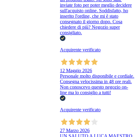
inviate foto per poter meglio decidere
sull'acquisto online. Soddisfatto, ho
inserito l'ordine, che mi è stato
consegnato il giorno dopo. Cosa
chiedere di più? Negozio super
consigliato.
Acquirente verificato
12 Maggio 2026
Personale molto disponibile e cordiale.
Consegna velocissima in 48 ore reali.
Non conoscevo questo negozio on-
line ma lo consiglio a tutti!
Acquirente verificato
27 Marzo 2026
UN SALUTO A LUCA MAESTRO