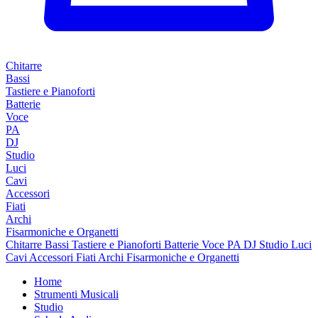
Chitarre
Bassi
Tastiere e Pianoforti
Batterie
Voce
PA
DJ
Studio
Luci
Cavi
Accessori
Fiati
Archi
Fisarmoniche e Organetti
Chitarre
Bassi
Tastiere e Pianoforti
Batterie
Voce
PA
DJ
Studio
Luci
Cavi
Accessori
Fiati
Archi
Fisarmoniche e Organetti
Home
Strumenti Musicali
Studio