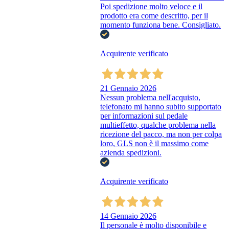
Poi spedizione molto veloce e il
prodotto era come descritto, per il
momento funziona bene. Consigliato.
Acquirente verificato
21 Gennaio 2026
Nessun problema nell'acquisto,
telefonato mi hanno subito supportato
per informazioni sul pedale
multieffetto, qualche problema nella
ricezione del pacco, ma non per colpa
loro, GLS non è il massimo come
azienda spedizioni.
Acquirente verificato
14 Gennaio 2026
Il personale è molto disponibile e