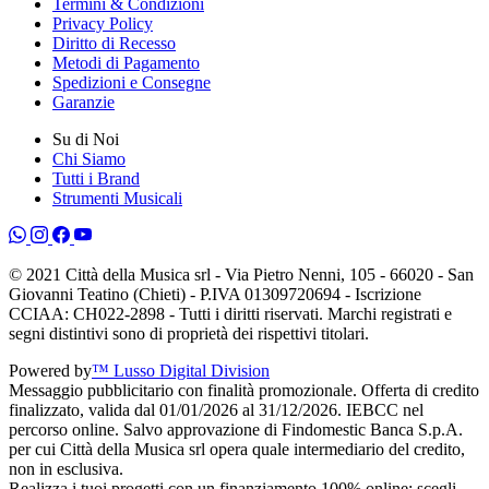
Termini & Condizioni
Privacy Policy
Diritto di Recesso
Metodi di Pagamento
Spedizioni e Consegne
Garanzie
Su di Noi
Chi Siamo
Tutti i Brand
Strumenti Musicali
© 2021 Città della Musica srl - Via Pietro Nenni, 105 - 66020 - San
Giovanni Teatino (Chieti) - P.IVA 01309720694 - Iscrizione
CCIAA: CH022-2898 - Tutti i diritti riservati. Marchi registrati e
segni distintivi sono di proprietà dei rispettivi titolari.
Powered by
™ Lusso Digital Division
Messaggio pubblicitario con finalità promozionale. Offerta di credito
finalizzato, valida dal 01/01/2026 al 31/12/2026. IEBCC nel
percorso online. Salvo approvazione di Findomestic Banca S.p.A.
per cui Città della Musica srl opera quale intermediario del credito,
non in esclusiva.
Realizza i tuoi progetti con un finanziamento 100% online: scegli