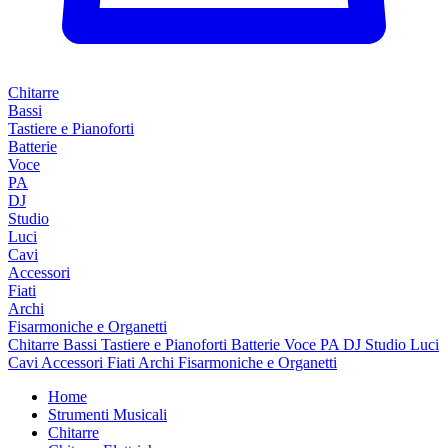
Chitarre
Bassi
Tastiere e Pianoforti
Batterie
Voce
PA
DJ
Studio
Luci
Cavi
Accessori
Fiati
Archi
Fisarmoniche e Organetti
Chitarre
Bassi
Tastiere e Pianoforti
Batterie
Voce
PA
DJ
Studio
Luci
Cavi
Accessori
Fiati
Archi
Fisarmoniche e Organetti
Home
Strumenti Musicali
Chitarre