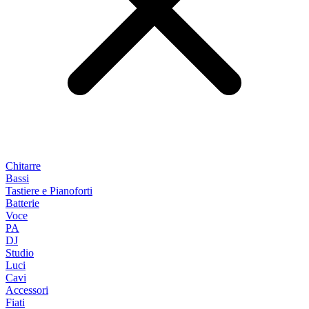
Chitarre
Bassi
Tastiere e Pianoforti
Batterie
Voce
PA
DJ
Studio
Luci
Cavi
Accessori
Fiati