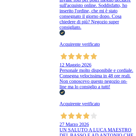
sull'acquisto online. Soddisfatto, ho
inserito l'ordine, che mi è stato
consegnato il giorno dopo. Cosa
chiedere di più? Negozio super
consigliato.
Acquirente verificato
12 Maggio 2026
Personale molto disponibile e cordiale.
Consegna velocissima in 48 ore reali.
Non conoscevo questo negozio on-
line ma lo consiglio a tutti!
Acquirente verificato
27 Marzo 2026
UN SALUTO A LUCA MAESTRO
DEL BASSO E AD ANTONIO CHE