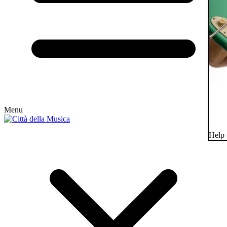
Menu
Help