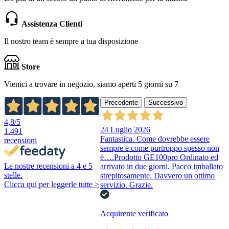
Assistenza Clienti
Il nostro team è sempre a tua disposizione
Store
Vienici a trovare in negozio, siamo aperti 5 giorni su 7
Precedente
Successivo
4,8
/5
24 Luglio 2026
1.491
Fantastica. Come dovrebbe essere
recensioni
sempre e come purtroppo spesso non
è….Prodotto GE100pro Ordinato ed
Le nostre recensioni a 4 e 5
arrivato in due giorni. Pacco imballato
stelle.
strepitosamente. Davvero un ottimo
Clicca qui per leggerle tutte >
servizio. Grazie.
Acquirente verificato