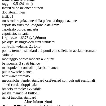
raggio: 9,5 (241mm)
intarsi di posizione: dot neri
dot laterali: neri
tasti: 21
truss rod: regolazione dalla paletta a doppia azione
capotasto truss rod: esagonale da 4mm
capotasto corde: micarta
capotasto: micarta
larghezza: 1.6875 (42,86mm)
pickup: 3x single-coil strat standard
controlli: volume, 2x tono
ponte: tremolo standard a 2 punti con sellette in acciaio cromato
satinato
montaggio ponte: modern a 2 punti
battipenna: 3 strati bianco
manopole di controllo: plastica bianca
punta switch: bianca
hardware: cromato
meccaniche: fender standard cast/sealed con pulsanti esagonali
alberi corde: doppia ala
braccio tremolo: avvitabile
piastra manico: 4 bulloni
ganci tracolla: standard
Altre Informazioni