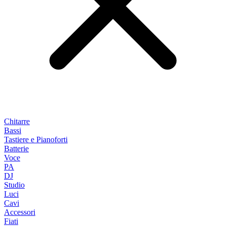
Chitarre
Bassi
Tastiere e Pianoforti
Batterie
Voce
PA
DJ
Studio
Luci
Cavi
Accessori
Fiati