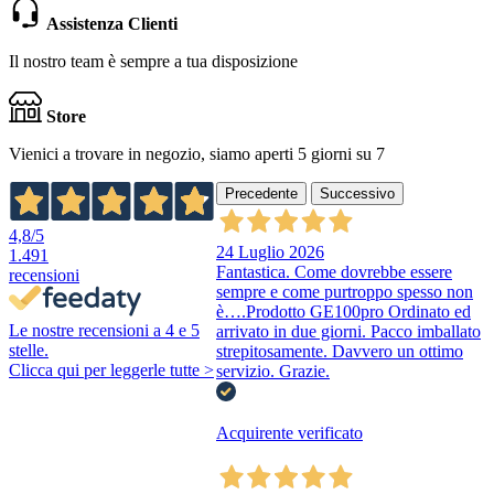
Assistenza Clienti
Il nostro team è sempre a tua disposizione
Store
Vienici a trovare in negozio, siamo aperti 5 giorni su 7
Precedente
Successivo
4,8
/5
24 Luglio 2026
1.491
Fantastica. Come dovrebbe essere
recensioni
sempre e come purtroppo spesso non
è….Prodotto GE100pro Ordinato ed
Le nostre recensioni a 4 e 5
arrivato in due giorni. Pacco imballato
stelle.
strepitosamente. Davvero un ottimo
Clicca qui per leggerle tutte >
servizio. Grazie.
Acquirente verificato