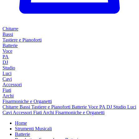
Chitarre
Bassi
Tastiere e Pianoforti
Batterie
Voce
PA
DJ
Studio
Luci
Cavi
Accessori
Fiati
Archi
Fisarmoniche e Organetti
Chitarre
Bassi
Tastiere e Pianoforti
Batterie
Voce
PA
DJ
Studio
Luci
Cavi
Accessori
Fiati
Archi
Fisarmoniche e Organetti
Home
Strumenti Musicali
Batterie