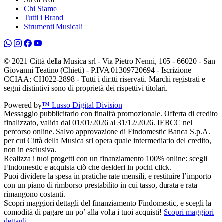
Chi Siamo
Tutti i Brand
Strumenti Musicali
© 2021 Città della Musica srl - Via Pietro Nenni, 105 - 66020 - San
Giovanni Teatino (Chieti) - P.IVA 01309720694 - Iscrizione
CCIAA: CH022-2898 - Tutti i diritti riservati. Marchi registrati e
segni distintivi sono di proprietà dei rispettivi titolari.
Powered by
™ Lusso Digital Division
Messaggio pubblicitario con finalità promozionale. Offerta di credito
finalizzato, valida dal 01/01/2026 al 31/12/2026. IEBCC nel
percorso online. Salvo approvazione di Findomestic Banca S.p.A.
per cui Città della Musica srl opera quale intermediario del credito,
non in esclusiva.
Realizza i tuoi progetti con un finanziamento 100% online: scegli
Findomestic e acquista ciò che desideri in pochi click.
Puoi dividere la spesa in pratiche rate mensili, e restituire l’importo
con un piano di rimborso prestabilito in cui tasso, durata e rata
rimangono costanti.
Scopri maggiori dettagli del finanziamento Findomestic, e scegli la
comodità di pagare un po’ alla volta i tuoi acquisti!
Scopri maggiori
dettagli