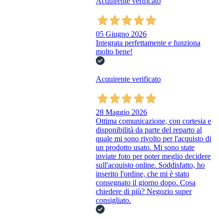
Acquirente verificato
05 Giugno 2026
Integrata perfettamente e funziona
molto bene!
Acquirente verificato
28 Maggio 2026
Ottima comunicazione, con cortesia e
disponibilità da parte del reparto al
quale mi sono rivolto per l'acquisto di
un prodotto usato. Mi sono state
inviate foto per poter meglio decidere
sull'acquisto online. Soddisfatto, ho
inserito l'ordine, che mi è stato
consegnato il giorno dopo. Cosa
chiedere di più? Negozio super
consigliato.