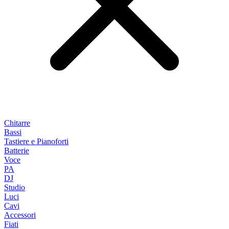
Chitarre
Bassi
Tastiere e Pianoforti
Batterie
Voce
PA
DJ
Studio
Luci
Cavi
Accessori
Fiati