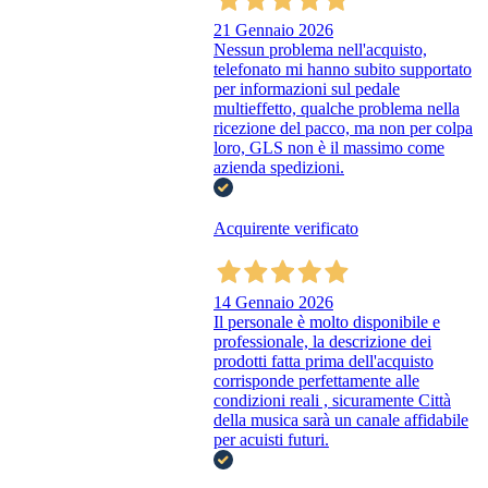
21 Gennaio 2026
Nessun problema nell'acquisto,
telefonato mi hanno subito supportato
per informazioni sul pedale
multieffetto, qualche problema nella
ricezione del pacco, ma non per colpa
loro, GLS non è il massimo come
azienda spedizioni.
Acquirente verificato
14 Gennaio 2026
Il personale è molto disponibile e
professionale, la descrizione dei
prodotti fatta prima dell'acquisto
corrisponde perfettamente alle
condizioni reali , sicuramente Città
della musica sarà un canale affidabile
per acuisti futuri.