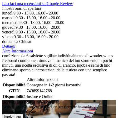
Lasciaci una recensioni su Google Review
I nostri orari di apertura
lunedì 9.30 - 13.00, 16.00 - 20.00
martedì 9.30 - 13.00, 16.00 - 20.00
mercoledì 9.30 - 13.00, 16.00 - 20.00
giovedì 9.30 - 13.00, 16.00 - 20.00
venerdì 9.30 - 13.00, 16.00 - 20.00
sabato 9.30 - 13.00, 16.00 - 20.00
domenica Chiuso
Dettagli
Altre Informazioni
confezione da 6 salviette sigillate individualmente di wonder wipes
fretboard conditioner. rinnova il manico del tuo strumento in pochi
minuti. una ricetta esclusiva di oli di arancio, jojoba e semi di lino
eliminano sporco e incrostazioni dalla tastiera con una semplice
passata!
Altre Informazioni
Disponibilità
Consegna in 1-2 giorni lavorativi
GTIN
749699142768
Disponibilità
Instore e Online
Iscriviti alla nostra newsletter
Iscriviti ora alla nostra newsletter per ricevere in esclusiva le
promozioni dedicate
Iscriviti ora