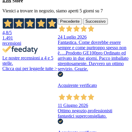
Store
Vienici a trovare in negozio, siamo aperti 5 giorni su 7
Precedente
Successivo
4,8
/5
24 Luglio 2026
1.491
Fantastica. Come dovrebbe essere
recensioni
sempre e come purtroppo spesso non
è….Prodotto GE100pro Ordinato ed
Le nostre recensioni a 4 e 5
arrivato in due giorni. Pacco imballato
stelle.
strepitosamente. Davvero un ottimo
Clicca qui per leggerle tutte >
servizio. Grazie.
Acquirente verificato
11 Giugno 2026
Ottimo negozio,professionisti
fantastici superconsigliato.