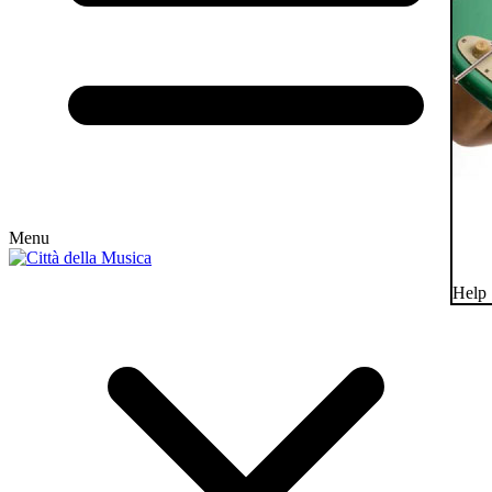
Menu
Help