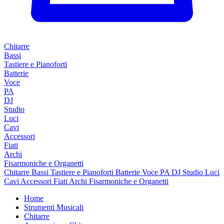
Chitarre
Bassi
Tastiere e Pianoforti
Batterie
Voce
PA
DJ
Studio
Luci
Cavi
Accessori
Fiati
Archi
Fisarmoniche e Organetti
Chitarre
Bassi
Tastiere e Pianoforti
Batterie
Voce
PA
DJ
Studio
Luci
Cavi
Accessori
Fiati
Archi
Fisarmoniche e Organetti
Home
Strumenti Musicali
Chitarre