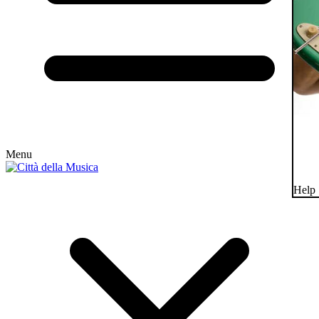
Menu
Help