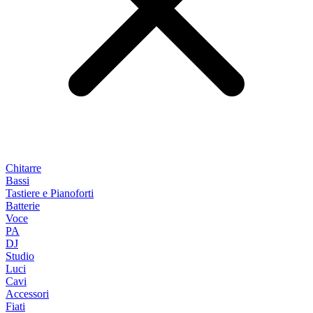
Chitarre
Bassi
Tastiere e Pianoforti
Batterie
Voce
PA
DJ
Studio
Luci
Cavi
Accessori
Fiati