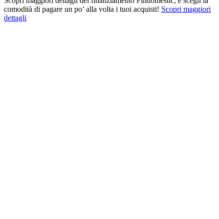
Scopri maggiori dettagli del finanziamento Findomestic, e scegli la
comodità di pagare un po’ alla volta i tuoi acquisti!
Scopri maggiori
dettagli