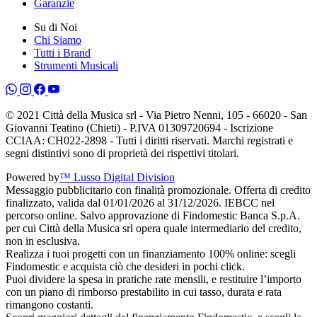
Garanzie
Su di Noi
Chi Siamo
Tutti i Brand
Strumenti Musicali
© 2021 Città della Musica srl - Via Pietro Nenni, 105 - 66020 - San
Giovanni Teatino (Chieti) - P.IVA 01309720694 - Iscrizione
CCIAA: CH022-2898 - Tutti i diritti riservati. Marchi registrati e
segni distintivi sono di proprietà dei rispettivi titolari.
Powered by
™ Lusso Digital Division
Messaggio pubblicitario con finalità promozionale. Offerta di credito
finalizzato, valida dal 01/01/2026 al 31/12/2026. IEBCC nel
percorso online. Salvo approvazione di Findomestic Banca S.p.A.
per cui Città della Musica srl opera quale intermediario del credito,
non in esclusiva.
Realizza i tuoi progetti con un finanziamento 100% online: scegli
Findomestic e acquista ciò che desideri in pochi click.
Puoi dividere la spesa in pratiche rate mensili, e restituire l’importo
con un piano di rimborso prestabilito in cui tasso, durata e rata
rimangono costanti.