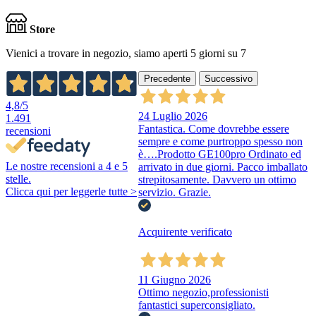
Store
Vienici a trovare in negozio, siamo aperti 5 giorni su 7
Precedente
Successivo
4,8
/5
24 Luglio 2026
1.491
Fantastica. Come dovrebbe essere
recensioni
sempre e come purtroppo spesso non
è….Prodotto GE100pro Ordinato ed
Le nostre recensioni a 4 e 5
arrivato in due giorni. Pacco imballato
stelle.
strepitosamente. Davvero un ottimo
Clicca qui per leggerle tutte >
servizio. Grazie.
Acquirente verificato
11 Giugno 2026
Ottimo negozio,professionisti
fantastici superconsigliato.