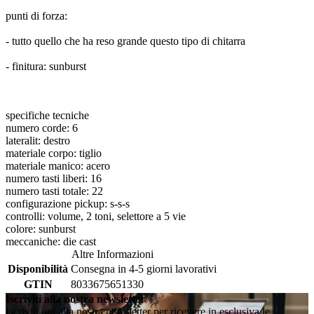
punti di forza:
- tutto quello che ha reso grande questo tipo di chitarra
- finitura: sunburst
specifiche tecniche
numero corde: 6
lateralit: destro
materiale corpo: tiglio
materiale manico: acero
numero tasti liberi: 16
numero tasti totale: 22
configurazione pickup: s-s-s
controlli: volume, 2 toni, selettore a 5 vie
colore: sunburst
meccaniche: die cast
Altre Informazioni
Disponibilità
Consegna in 4-5 giorni lavorativi
GTIN
8033675651330
Iscriviti alla nostra newsletter
Iscriviti ora alla nostra newsletter per ricevere in esclusiva le