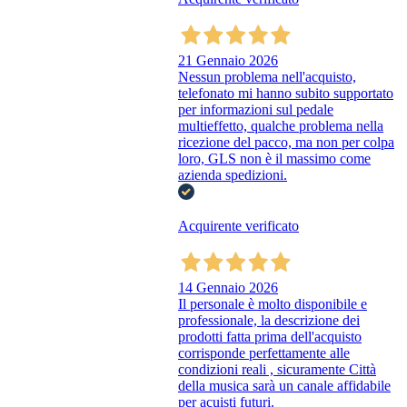
21 Gennaio 2026
Nessun problema nell'acquisto,
telefonato mi hanno subito supportato
per informazioni sul pedale
multieffetto, qualche problema nella
ricezione del pacco, ma non per colpa
loro, GLS non è il massimo come
azienda spedizioni.
Acquirente verificato
14 Gennaio 2026
Il personale è molto disponibile e
professionale, la descrizione dei
prodotti fatta prima dell'acquisto
corrisponde perfettamente alle
condizioni reali , sicuramente Città
della musica sarà un canale affidabile
per acuisti futuri.