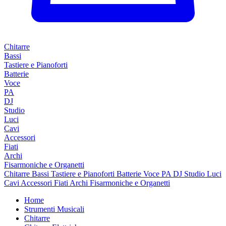
Chitarre
Bassi
Tastiere e Pianoforti
Batterie
Voce
PA
DJ
Studio
Luci
Cavi
Accessori
Fiati
Archi
Fisarmoniche e Organetti
Chitarre
Bassi
Tastiere e Pianoforti
Batterie
Voce
PA
DJ
Studio
Luci
Cavi
Accessori
Fiati
Archi
Fisarmoniche e Organetti
Home
Strumenti Musicali
Chitarre