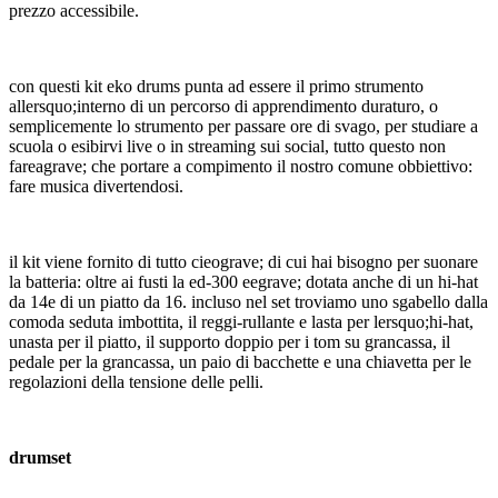
prezzo accessibile.
con questi kit eko drums punta ad essere il primo strumento
allersquo;interno di un percorso di apprendimento duraturo, o
semplicemente lo strumento per passare ore di svago, per studiare a
scuola o esibirvi live o in streaming sui social, tutto questo non
fareagrave; che portare a compimento il nostro comune obbiettivo:
fare musica divertendosi.
il kit viene fornito di tutto cieograve; di cui hai bisogno per suonare
la batteria: oltre ai fusti la ed-300 eegrave; dotata anche di un hi-hat
da 14e di un piatto da 16. incluso nel set troviamo uno sgabello dalla
comoda seduta imbottita, il reggi-rullante e lasta per lersquo;hi-hat,
unasta per il piatto, il supporto doppio per i tom su grancassa, il
pedale per la grancassa, un paio di bacchette e una chiavetta per le
regolazioni della tensione delle pelli.
drumset