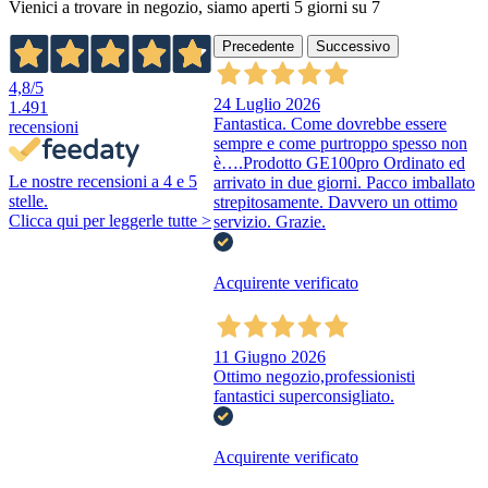
Vienici a trovare in negozio, siamo aperti 5 giorni su 7
Precedente
Successivo
4,8
/5
24 Luglio 2026
1.491
Fantastica. Come dovrebbe essere
recensioni
sempre e come purtroppo spesso non
è….Prodotto GE100pro Ordinato ed
Le nostre recensioni a 4 e 5
arrivato in due giorni. Pacco imballato
stelle.
strepitosamente. Davvero un ottimo
Clicca qui per leggerle tutte >
servizio. Grazie.
Acquirente verificato
11 Giugno 2026
Ottimo negozio,professionisti
fantastici superconsigliato.
Acquirente verificato