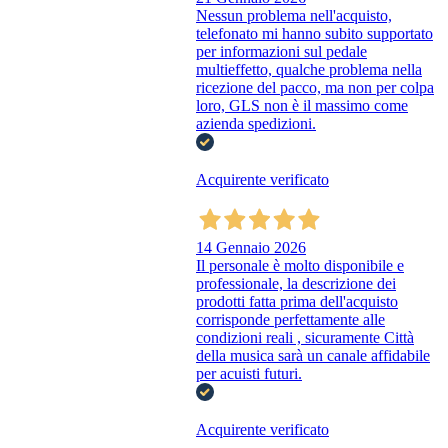
Nessun problema nell'acquisto,
telefonato mi hanno subito supportato
per informazioni sul pedale
multieffetto, qualche problema nella
ricezione del pacco, ma non per colpa
loro, GLS non è il massimo come
azienda spedizioni.
Acquirente verificato
14 Gennaio 2026
Il personale è molto disponibile e
professionale, la descrizione dei
prodotti fatta prima dell'acquisto
corrisponde perfettamente alle
condizioni reali , sicuramente Città
della musica sarà un canale affidabile
per acuisti futuri.
Acquirente verificato