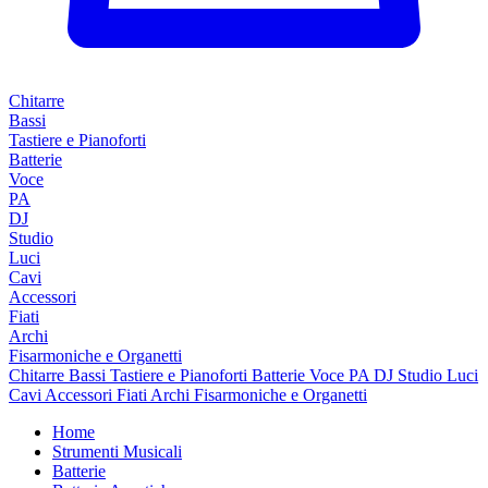
Chitarre
Bassi
Tastiere e Pianoforti
Batterie
Voce
PA
DJ
Studio
Luci
Cavi
Accessori
Fiati
Archi
Fisarmoniche e Organetti
Chitarre
Bassi
Tastiere e Pianoforti
Batterie
Voce
PA
DJ
Studio
Luci
Cavi
Accessori
Fiati
Archi
Fisarmoniche e Organetti
Home
Strumenti Musicali
Batterie