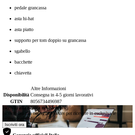
pedale grancassa
asta hi-hat
asta piatto
supporto per tom doppio su grancassa
sgabello
bacchette
chiavetta
Altre Informazioni
Disponibilità
Consegna in 4-5 giorni lavorativi
GTIN
8056734496987
Iscriviti alla nostra newsletter
Iscriviti ora alla nostra newsletter per ricevere in esclusiva le
promozioni dedicate
Iscriviti ora