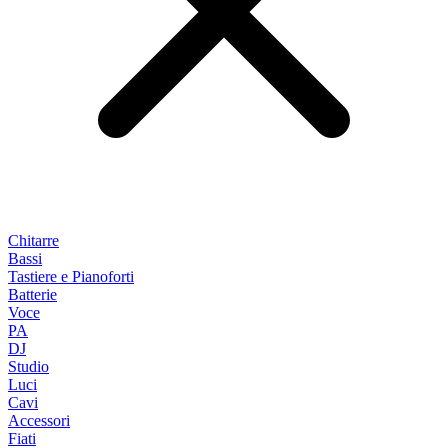
Chitarre
Bassi
Tastiere e Pianoforti
Batterie
Voce
PA
DJ
Studio
Luci
Cavi
Accessori
Fiati