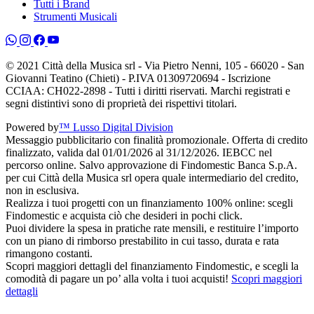
Tutti i Brand
Strumenti Musicali
© 2021 Città della Musica srl - Via Pietro Nenni, 105 - 66020 - San
Giovanni Teatino (Chieti) - P.IVA 01309720694 - Iscrizione
CCIAA: CH022-2898 - Tutti i diritti riservati. Marchi registrati e
segni distintivi sono di proprietà dei rispettivi titolari.
Powered by
™ Lusso Digital Division
Messaggio pubblicitario con finalità promozionale. Offerta di credito
finalizzato, valida dal 01/01/2026 al 31/12/2026. IEBCC nel
percorso online. Salvo approvazione di Findomestic Banca S.p.A.
per cui Città della Musica srl opera quale intermediario del credito,
non in esclusiva.
Realizza i tuoi progetti con un finanziamento 100% online: scegli
Findomestic e acquista ciò che desideri in pochi click.
Puoi dividere la spesa in pratiche rate mensili, e restituire l’importo
con un piano di rimborso prestabilito in cui tasso, durata e rata
rimangono costanti.
Scopri maggiori dettagli del finanziamento Findomestic, e scegli la
comodità di pagare un po’ alla volta i tuoi acquisti!
Scopri maggiori
dettagli