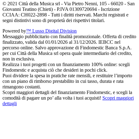
© 2021 Città della Musica srl - Via Pietro Nenni, 105 - 66020 - San
Giovanni Teatino (Chieti) - P.IVA 01309720694 - Iscrizione
CCIAA: CH022-2898 - Tutti i diritti riservati. Marchi registrati e
segni distintivi sono di proprietà dei rispettivi titolari.
Powered by
™ Lusso Digital Division
Messaggio pubblicitario con finalità promozionale. Offerta di credito
finalizzato, valida dal 01/01/2026 al 31/12/2026. IEBCC nel
percorso online. Salvo approvazione di Findomestic Banca S.p.A.
per cui Città della Musica srl opera quale intermediario del credito,
non in esclusiva.
Realizza i tuoi progetti con un finanziamento 100% online: scegli
Findomestic e acquista ciò che desideri in pochi click.
Puoi dividere la spesa in pratiche rate mensili, e restituire l’importo
con un piano di rimborso prestabilito in cui tasso, durata e rata
rimangono costanti.
Scopri maggiori dettagli del finanziamento Findomestic, e scegli la
comodità di pagare un po’ alla volta i tuoi acquisti!
Scopri maggiori
dettagli