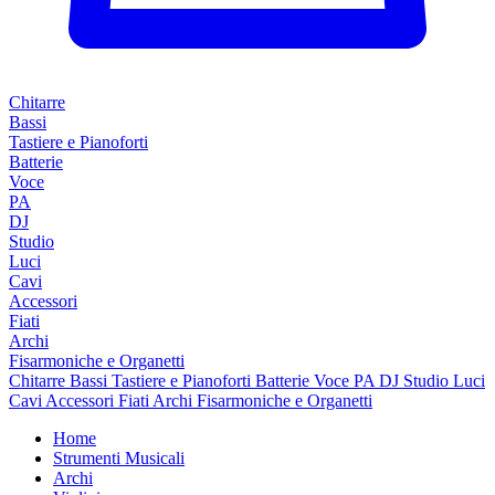
Chitarre
Bassi
Tastiere e Pianoforti
Batterie
Voce
PA
DJ
Studio
Luci
Cavi
Accessori
Fiati
Archi
Fisarmoniche e Organetti
Chitarre
Bassi
Tastiere e Pianoforti
Batterie
Voce
PA
DJ
Studio
Luci
Cavi
Accessori
Fiati
Archi
Fisarmoniche e Organetti
Home
Strumenti Musicali
Archi