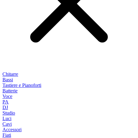
Chitarre
Bassi
Tastiere e Pianoforti
Batterie
Voce
PA
DJ
Studio
Luci
Cavi
Accessori
Fiati