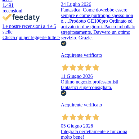
24 Luglio 2026
1.491
Fantastica. Come dovrebbe essere
recensioni
sempre e come purtroppo spesso non
è….Prodotto GE100pro Ordinato ed
Le nostre recensioni a 4 e 5
arrivato in due giorni. Pacco imballato
stelle.
strepitosamente. Davvero un ottimo
Clicca qui per leggerle tutte >
servizio. Grazie.
Acquirente verificato
11 Giugno 2026
Ottimo negozio,professionisti
fantastici superconsigliato.
Acquirente verificato
05 Giugno 2026
Integrata perfettamente e funziona
molto bene!