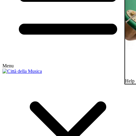
Menu
Help