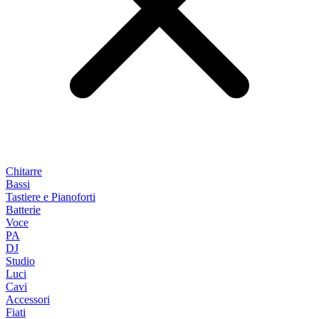
Chitarre
Bassi
Tastiere e Pianoforti
Batterie
Voce
PA
DJ
Studio
Luci
Cavi
Accessori
Fiati