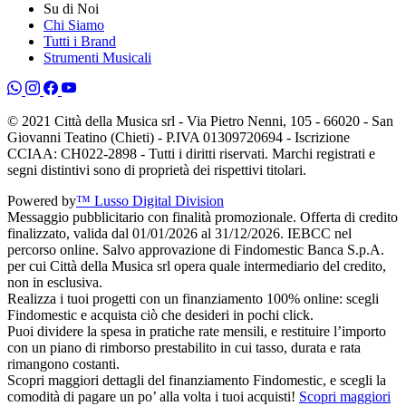
Su di Noi
Chi Siamo
Tutti i Brand
Strumenti Musicali
© 2021 Città della Musica srl - Via Pietro Nenni, 105 - 66020 - San
Giovanni Teatino (Chieti) - P.IVA 01309720694 - Iscrizione
CCIAA: CH022-2898 - Tutti i diritti riservati. Marchi registrati e
segni distintivi sono di proprietà dei rispettivi titolari.
Powered by
™ Lusso Digital Division
Messaggio pubblicitario con finalità promozionale. Offerta di credito
finalizzato, valida dal 01/01/2026 al 31/12/2026. IEBCC nel
percorso online. Salvo approvazione di Findomestic Banca S.p.A.
per cui Città della Musica srl opera quale intermediario del credito,
non in esclusiva.
Realizza i tuoi progetti con un finanziamento 100% online: scegli
Findomestic e acquista ciò che desideri in pochi click.
Puoi dividere la spesa in pratiche rate mensili, e restituire l’importo
con un piano di rimborso prestabilito in cui tasso, durata e rata
rimangono costanti.
Scopri maggiori dettagli del finanziamento Findomestic, e scegli la
comodità di pagare un po’ alla volta i tuoi acquisti!
Scopri maggiori