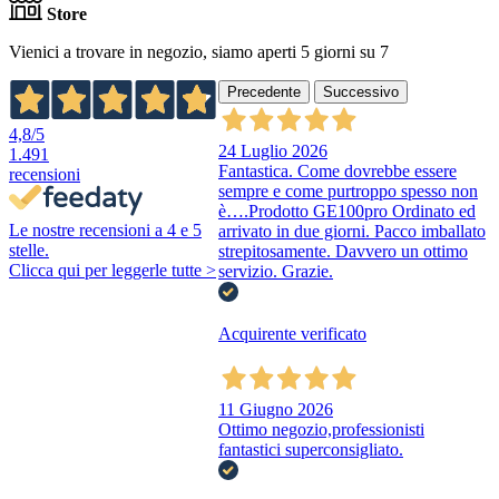
Store
Vienici a trovare in negozio, siamo aperti 5 giorni su 7
Precedente
Successivo
4,8
/5
24 Luglio 2026
1.491
Fantastica. Come dovrebbe essere
recensioni
sempre e come purtroppo spesso non
è….Prodotto GE100pro Ordinato ed
Le nostre recensioni a 4 e 5
arrivato in due giorni. Pacco imballato
stelle.
strepitosamente. Davvero un ottimo
Clicca qui per leggerle tutte >
servizio. Grazie.
Acquirente verificato
11 Giugno 2026
Ottimo negozio,professionisti
fantastici superconsigliato.