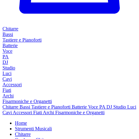
Chitarre
Bassi
Tastiere e Pianoforti
Batterie
Voce
PA
DJ
Studio
Luci
Cavi
Accessori
Fiati
Archi
Fisarmoniche e Organetti
Chitarre
Bassi
Tastiere e Pianoforti
Batterie
Voce
PA
DJ
Studio
Luci
Cavi
Accessori
Fiati
Archi
Fisarmoniche e Organetti
Home
Strumenti Musicali
Chitarre