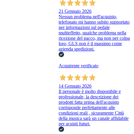
21 Gennaio 2026
Nessun problema nell'acquisto,
telefonato mi hanno subito supportato
per informazioni sul pedale
multieffetto, qualche problema nella
ricezione del pacco, ma non per colpa
loro, GLS non è il massimo come
azienda spedizioni.
Acquirente verificato
14 Gennaio 2026
Il personale è molto disponibile e
professionale, la descrizione dei
prodotti fatta prima dell'acquisto
corrisponde perfettamente alle
condizioni reali , sicuramente Città
della musica sarà un canale affidabile
per acuisti futuri.