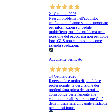
21 Gennaio 2026
Nessun problema nell'acquisto,
telefonato mi hanno subito supportato
per informazioni sul pedale
multieffetto, qualche problema nella
ricezione del pacco, ma non per colpa
loro, GLS non è il massimo come
azienda spedizioni.
Acquirente verificato
14 Gennaio 2026
Il personale è molto disponibile e
professionale, la descrizione dei
prodotti fatta prima dell'acquisto
corrisponde perfettamente alle
condizioni reali , sicuramente Città
della musica sarà un canale affidabile
per acuisti futuri.