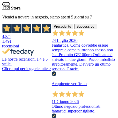
Store
Vienici a trovare in negozio, siamo aperti 5 giorni su 7
Precedente
Successivo
4,8
/5
24 Luglio 2026
1.491
Fantastica. Come dovrebbe essere
recensioni
sempre e come purtroppo spesso non
è….Prodotto GE100pro Ordinato ed
Le nostre recensioni a 4 e 5
arrivato in due giorni. Pacco imballato
stelle.
strepitosamente. Davvero un ottimo
Clicca qui per leggerle tutte >
servizio. Grazie.
Acquirente verificato
11 Giugno 2026
Ottimo negozio,professionisti
fantastici superconsigliato.