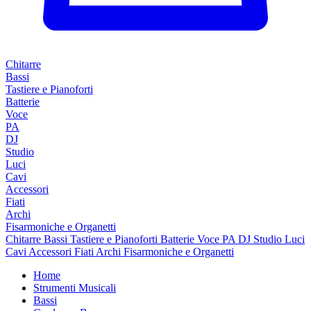
Chitarre
Bassi
Tastiere e Pianoforti
Batterie
Voce
PA
DJ
Studio
Luci
Cavi
Accessori
Fiati
Archi
Fisarmoniche e Organetti
Chitarre
Bassi
Tastiere e Pianoforti
Batterie
Voce
PA
DJ
Studio
Luci
Cavi
Accessori
Fiati
Archi
Fisarmoniche e Organetti
Home
Strumenti Musicali
Bassi