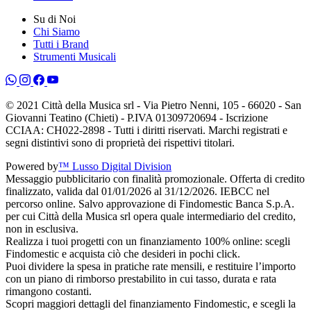
Su di Noi
Chi Siamo
Tutti i Brand
Strumenti Musicali
© 2021 Città della Musica srl - Via Pietro Nenni, 105 - 66020 - San
Giovanni Teatino (Chieti) - P.IVA 01309720694 - Iscrizione
CCIAA: CH022-2898 - Tutti i diritti riservati. Marchi registrati e
segni distintivi sono di proprietà dei rispettivi titolari.
Powered by
™ Lusso Digital Division
Messaggio pubblicitario con finalità promozionale. Offerta di credito
finalizzato, valida dal 01/01/2026 al 31/12/2026. IEBCC nel
percorso online. Salvo approvazione di Findomestic Banca S.p.A.
per cui Città della Musica srl opera quale intermediario del credito,
non in esclusiva.
Realizza i tuoi progetti con un finanziamento 100% online: scegli
Findomestic e acquista ciò che desideri in pochi click.
Puoi dividere la spesa in pratiche rate mensili, e restituire l’importo
con un piano di rimborso prestabilito in cui tasso, durata e rata
rimangono costanti.
Scopri maggiori dettagli del finanziamento Findomestic, e scegli la