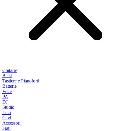
Chitarre
Bassi
Tastiere e Pianoforti
Batterie
Voce
PA
DJ
Studio
Luci
Cavi
Accessori
Fiati