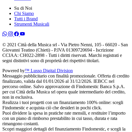
Su di Noi
Chi Siamo
Tutti i Brand
Strumenti Musicali
© 2021 Città della Musica srl - Via Pietro Nenni, 105 - 66020 - San
Giovanni Teatino (Chieti) - P.IVA 01309720694 - Iscrizione
CCIAA: CH022-2898 - Tutti i diritti riservati. Marchi registrati e
segni distintivi sono di proprietà dei rispettivi titolari.
Powered by
™ Lusso Digital Division
Messaggio pubblicitario con finalità promozionale. Offerta di credito
finalizzato, valida dal 01/01/2026 al 31/12/2026. IEBCC nel
percorso online. Salvo approvazione di Findomestic Banca S.p.A.
per cui Città della Musica srl opera quale intermediario del credito,
non in esclusiva.
Realizza i tuoi progetti con un finanziamento 100% online: scegli
Findomestic e acquista ciò che desideri in pochi click.
Puoi dividere la spesa in pratiche rate mensili, e restituire l’importo
con un piano di rimborso prestabilito in cui tasso, durata e rata
rimangono costanti.
Scopri maggiori dettagli del finanziamento Findomestic, e scegli la