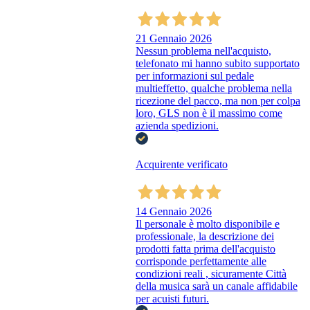
21 Gennaio 2026
Nessun problema nell'acquisto,
telefonato mi hanno subito supportato
per informazioni sul pedale
multieffetto, qualche problema nella
ricezione del pacco, ma non per colpa
loro, GLS non è il massimo come
azienda spedizioni.
Acquirente verificato
14 Gennaio 2026
Il personale è molto disponibile e
professionale, la descrizione dei
prodotti fatta prima dell'acquisto
corrisponde perfettamente alle
condizioni reali , sicuramente Città
della musica sarà un canale affidabile
per acuisti futuri.