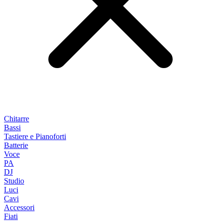
Chitarre
Bassi
Tastiere e Pianoforti
Batterie
Voce
PA
DJ
Studio
Luci
Cavi
Accessori
Fiati