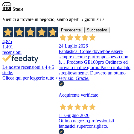
Store
Vienici a trovare in negozio, siamo aperti 5 giorni su 7
Precedente
Successivo
4,8
/5
24 Luglio 2026
1.491
Fantastica. Come dovrebbe essere
recensioni
sempre e come purtroppo spesso non
è….Prodotto GE100pro Ordinato ed
Le nostre recensioni a 4 e 5
arrivato in due giorni. Pacco imballato
stelle.
strepitosamente. Davvero un ottimo
Clicca qui per leggerle tutte >
servizio. Grazie.
Acquirente verificato
11 Giugno 2026
Ottimo negozio,professionisti
fantastici superconsigliato.