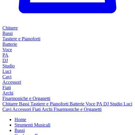
Chitarre
Bassi
Tastiere e Pianoforti
Batterie
Voce
PA
DJ
Studio
Luci
Cavi
Accessori
Fiati
Archi
Fisarmoniche e Organetti
Chitarre
Bassi
Tastiere e Pianoforti
Batterie
Voce
PA
DJ
Studio
Luci
Cavi
Accessori
Fiati
Archi
Fisarmoniche e Organetti
Home
Strumenti Musicali
Bassi