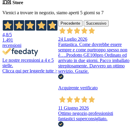
Store
Vienici a trovare in negozio, siamo aperti 5 giorni su 7
Precedente
Successivo
4,8
/5
24 Luglio 2026
1.491
Fantastica. Come dovrebbe essere
recensioni
sempre e come purtroppo spesso non
è….Prodotto GE100pro Ordinato ed
Le nostre recensioni a 4 e 5
arrivato in due giorni. Pacco imballato
stelle.
strepitosamente. Davvero un ottimo
Clicca qui per leggerle tutte >
servizio. Grazie.
Acquirente verificato
11 Giugno 2026
Ottimo negozio,professionisti
fantastici superconsigliato.