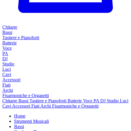
Chitarre
Bassi
Tastiere e Pianoforti
Batterie
Voce
PA
DJ
Studio
Luci
Cavi
Accessori
Fiati
Archi
Fisarmoniche e Organetti
Chitarre
Bassi
Tastiere e Pianoforti
Batterie
Voce
PA
DJ
Studio
Luci
Cavi
Accessori
Fiati
Archi
Fisarmoniche e Organetti
Home
Strumenti Musicali
Bassi