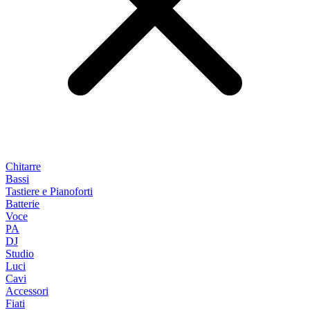
Chitarre
Bassi
Tastiere e Pianoforti
Batterie
Voce
PA
DJ
Studio
Luci
Cavi
Accessori
Fiati