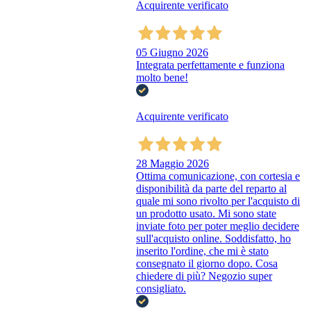
Acquirente verificato
05 Giugno 2026
Integrata perfettamente e funziona
molto bene!
Acquirente verificato
28 Maggio 2026
Ottima comunicazione, con cortesia e
disponibilità da parte del reparto al
quale mi sono rivolto per l'acquisto di
un prodotto usato. Mi sono state
inviate foto per poter meglio decidere
sull'acquisto online. Soddisfatto, ho
inserito l'ordine, che mi è stato
consegnato il giorno dopo. Cosa
chiedere di più? Negozio super
consigliato.