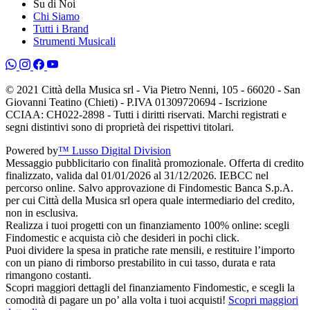
Su di Noi
Chi Siamo
Tutti i Brand
Strumenti Musicali
© 2021 Città della Musica srl - Via Pietro Nenni, 105 - 66020 - San
Giovanni Teatino (Chieti) - P.IVA 01309720694 - Iscrizione
CCIAA: CH022-2898 - Tutti i diritti riservati. Marchi registrati e
segni distintivi sono di proprietà dei rispettivi titolari.
Powered by
™ Lusso Digital Division
Messaggio pubblicitario con finalità promozionale. Offerta di credito
finalizzato, valida dal 01/01/2026 al 31/12/2026. IEBCC nel
percorso online. Salvo approvazione di Findomestic Banca S.p.A.
per cui Città della Musica srl opera quale intermediario del credito,
non in esclusiva.
Realizza i tuoi progetti con un finanziamento 100% online: scegli
Findomestic e acquista ciò che desideri in pochi click.
Puoi dividere la spesa in pratiche rate mensili, e restituire l’importo
con un piano di rimborso prestabilito in cui tasso, durata e rata
rimangono costanti.
Scopri maggiori dettagli del finanziamento Findomestic, e scegli la
comodità di pagare un po’ alla volta i tuoi acquisti!
Scopri maggiori