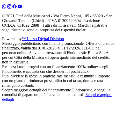
© 2021 Città della Musica srl - Via Pietro Nenni, 105 - 66020 - San
Giovanni Teatino (Chieti) - P.IVA 01309720694 - Iscrizione
CCIAA: CH022-2898 - Tutti i diritti riservati. Marchi registrati e
segni distintivi sono di proprietà dei rispettivi titolari.
Powered by
™ Lusso Digital Division
Messaggio pubblicitario con finalità promozionale. Offerta di credito
finalizzato, valida dal 01/01/2026 al 31/12/2026. IEBCC nel
percorso online. Salvo approvazione di Findomestic Banca S.p.A.
per cui Città della Musica srl opera quale intermediario del credito,
non in esclusiva.
Realizza i tuoi progetti con un finanziamento 100% online: scegli
Findomestic e acquista ciò che desideri in pochi click.
Puoi dividere la spesa in pratiche rate mensili, e restituire l’importo
con un piano di rimborso prestabilito in cui tasso, durata e rata
rimangono costanti.
Scopri maggiori dettagli del finanziamento Findomestic, e scegli la
comodità di pagare un po’ alla volta i tuoi acquisti!
Scopri maggiori
dettagli