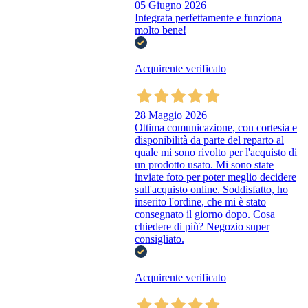
05 Giugno 2026
Integrata perfettamente e funziona
molto bene!
Acquirente verificato
28 Maggio 2026
Ottima comunicazione, con cortesia e
disponibilità da parte del reparto al
quale mi sono rivolto per l'acquisto di
un prodotto usato. Mi sono state
inviate foto per poter meglio decidere
sull'acquisto online. Soddisfatto, ho
inserito l'ordine, che mi è stato
consegnato il giorno dopo. Cosa
chiedere di più? Negozio super
consigliato.
Acquirente verificato