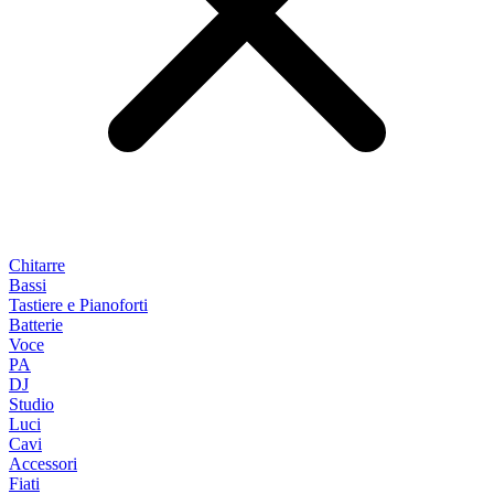
Chitarre
Bassi
Tastiere e Pianoforti
Batterie
Voce
PA
DJ
Studio
Luci
Cavi
Accessori
Fiati