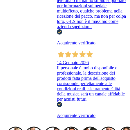
telefonato mi hanno subito supportato
per informazioni sul pedale
multieffetto, qualche problema nella
ricezione del pacco, ma non per colpa
loro, GLS non è il massimo come
azienda spedizioni.
Acquirente verificato
14 Gennaio 2026
Il personale è molto disponibile e
professionale, la descrizione dei
prodotti fatta prima dell'acquisto
corrisponde perfettamente alle
condizioni reali , sicuramente Città
della musica sarà un canale affidabile
per acuisti futuri.
Acquirente verificato