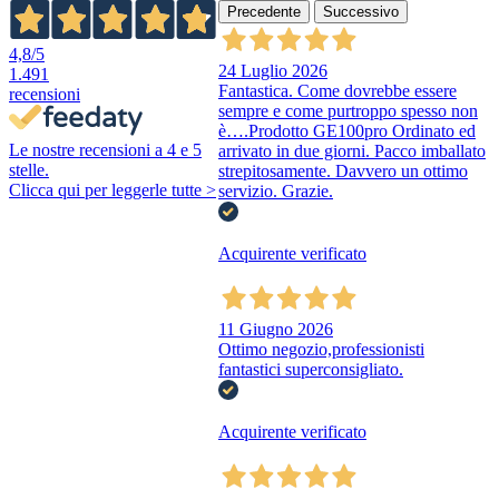
Precedente
Successivo
4,8
/5
24 Luglio 2026
1.491
Fantastica. Come dovrebbe essere
recensioni
sempre e come purtroppo spesso non
è….Prodotto GE100pro Ordinato ed
Le nostre recensioni a 4 e 5
arrivato in due giorni. Pacco imballato
stelle.
strepitosamente. Davvero un ottimo
Clicca qui per leggerle tutte >
servizio. Grazie.
Acquirente verificato
11 Giugno 2026
Ottimo negozio,professionisti
fantastici superconsigliato.
Acquirente verificato