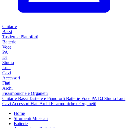
Chitarre
Bassi
Tastiere e Pianoforti
Batterie
Voce
PA
DJ
Studio
Luci
Cavi
Accessori
Fiati
Archi
Fisarmoniche e Organetti
Chitarre
Bassi
Tastiere e Pianoforti
Batterie
Voce
PA
DJ
Studio
Luci
Cavi
Accessori
Fiati
Archi
Fisarmoniche e Organetti
Home
Strumenti Musicali
Batterie